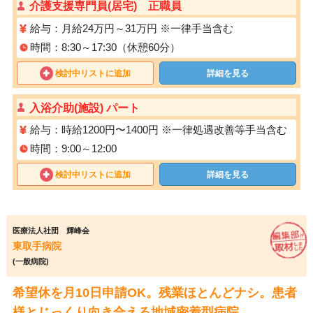
介護支援専門員(居宅) 正職員
給与：月給24万円～31万円 ※一律手当含む
時間：8:30～17:30（休憩60分）
検討中リストに追加
詳細を見る
入浴介助(施設) パート
給与：時給1200円〜1400円 ※⼀律処遇改善等⼿当含む
時間：9:00～12:00
検討中リストに追加
詳細を見る
医療法人社団 輝峰会
東取手病院
(一般病院)
希望休を月10日申請OK。残業ほとんどナシ。患者
様とじっくり向き合える地域密着型病院。