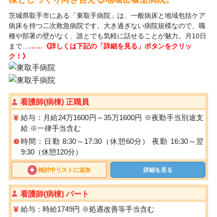
茨城県取手市にある「東取手病院」は、一般病床と地域包括ケア
病床を持つ二次救急病院です。大き過ぎない病院規模なので、職
種や部署の壁がなく、誰とでも気軽に話せることが魅力。月10日
まで…
……《詳しくは下記の「詳細を見る」ボタンをクリッ
ク！》
看護師(病棟) 正職員
給与：月給24万1600円～35万1600円 ※夜勤手当別途支
給 ※一律手当含む
時間：日勤 8:30～17:30（休憩60分） 夜勤 16:30～翌
9:30（休憩120分）
検討中リストに追加
詳細を見る
看護師(病棟) パート
給与：時給1749円 ※処遇改善等手当含む