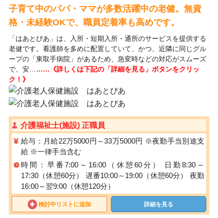
子育て中のパパ・ママが多数活躍中の老健。無資
格・未経験OKで、職員定着率も高めです。
「はあとぴあ」は、入所・短期入所・通所のサービスを提供する
老健です。看護師を多めに配置していて、かつ、近隣に同じグル
ープの「東取手病院」があるため、急変時などの対応がスムーズ
で、安…
……《詳しくは下記の「詳細を見る」ボタンをクリッ
ク！》
介護福祉士(施設) 正職員
給与：月給22万5000円～33万5000円 ※夜勤手当別途支
給 ※一律手当含む
時間：早番7:00～16:00（休憩60分） 日勤8:30～
17:30（休憩60分） 遅番10:00～19:00（休憩60分） 夜勤
16:00～翌9:00（休憩120分）
検討中リストに追加
詳細を見る