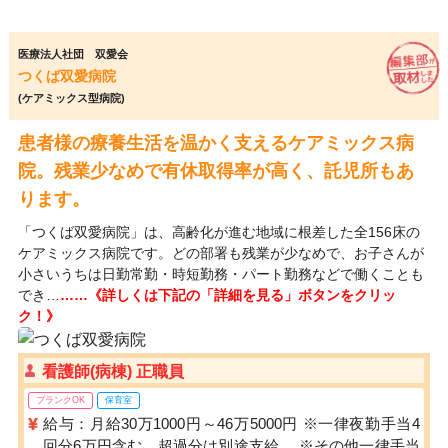
医療法人社団 双愛会
つくば双愛病院
(ケアミックス型病院)
患者様の療養生活を温かく支えるケアミックス病
院。残業少なめで有休取得率が高く、託児所もあ
ります。
「つくば双愛病院」は、高齢化が進む地域に根差した全156床の
ケアミックス病院です。どの部署も残業が少なめで、お子さんが
小さいうちは日勤常勤・時短勤務・パート勤務などで働くことも
でき…
……《詳しくは下記の「詳細を見る」ボタンをクリッ
ク！》
看護師(病棟) 正職員
ブランクOK
保育室
給与：月給30万1000円～46万5000円 ※一律夜勤手当4
回分6万円含む。超過分は別途支給。 ※その他一律手当