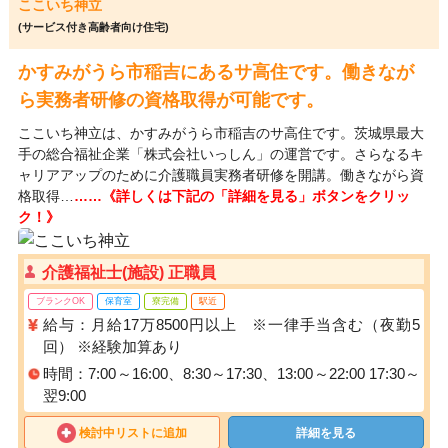
ここいち神立
(サービス付き高齢者向け住宅)
かすみがうら市稲吉にあるサ高住です。働きなが
ら実務者研修の資格取得が可能です。
ここいち神立は、かすみがうら市稲吉のサ高住です。茨城県最大
手の総合福祉企業「株式会社いっしん」の運営です。さらなるキ
ャリアアップのために介護職員実務者研修を開講。働きながら資
格取得…
……《詳しくは下記の「詳細を見る」ボタンをクリッ
ク！》
介護福祉士(施設) 正職員
ブランクOK
保育室
寮完備
駅近
給与：月給17万8500円以上 ※一律手当含む（夜勤5
回） ※経験加算あり
時間：7:00～16:00、8:30～17:30、13:00～22:00 17:30～
翌9:00
検討中リストに追加
詳細を見る