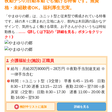
夜勤ナシの日勤常勤でも働ける特養です。無資
格・未経験者OK。福利厚生充実。
「やまゆりの郷」は、ユニット型と従来型で構成されている特養
です。緑の木々に囲まれた立地にあり、館内は木目調の温かなデ
ザインで、気持ちよく働ける環境。お子さんが小さいうちは時短
勤務も…
……《詳しくは下記の「詳細を見る」ボタンをクリッ
ク！》
介護福祉士(施設) 正職員
給与：月給20万8000円～28万円 ※夜勤手当別途支給 ※
一律手当含む
時間：○ユニット型（3交替） 早番 6:45～15:45 日勤
8:30～17:30 遅番 13:15～22:15 夜勤 22:00～翌7:00 ○多
床室（2交替） 日勤 8:30～17:30 遅番 11:00～20:00 夜
勤 16:00～翌9:30
検討中リストに追加
詳細を見る