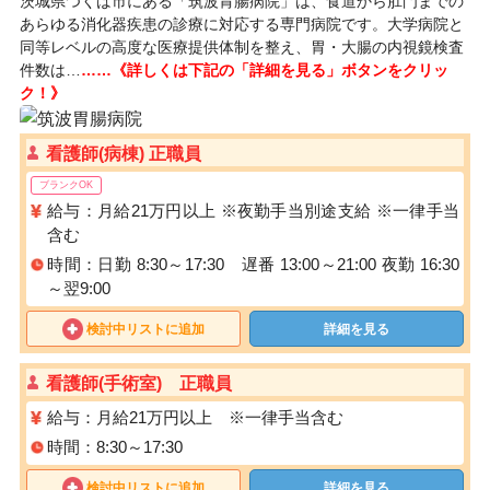
茨城県つくば市にある「筑波胃腸病院」は、食道から肛門までの
あらゆる消化器疾患の診療に対応する専門病院です。大学病院と
同等レベルの高度な医療提供体制を整え、胃・大腸の内視鏡検査
件数は…
……《詳しくは下記の「詳細を見る」ボタンをクリッ
ク！》
看護師(病棟) 正職員
ブランクOK
給与：月給21万円以上 ※夜勤手当別途支給 ※一律手当
含む
時間：日勤 8:30～17:30 遅番 13:00～21:00 夜勤 16:30
～翌9:00
検討中リストに追加
詳細を見る
看護師(手術室) 正職員
給与：月給21万円以上 ※一律手当含む
時間：8:30～17:30
検討中リストに追加
詳細を見る