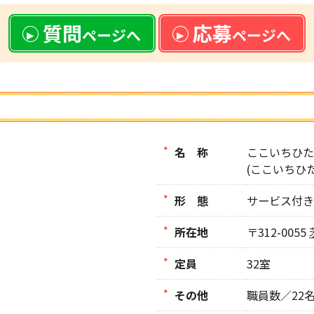
質問
応募
ページへ
ページへ
名 称
ここいちひた
(ここいちひ
形 態
サービス付き
所在地
〒312-0055
定員
32室
その他
職員数／22