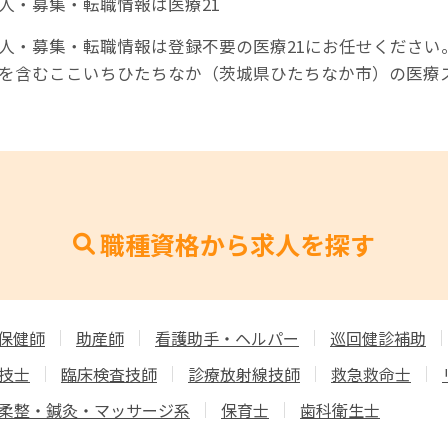
人・募集・転職情報は医療21
人・募集・転職情報は登録不要の医療21にお任せください
師を含むここいちひたちなか（茨城県ひたちなか市）の医療
職種資格から求人を探す
保健師
助産師
看護助手・ヘルパー
巡回健診補助
技士
臨床検査技師
診療放射線技師
救急救命士
柔整・鍼灸・マッサージ系
保育士
歯科衛生士