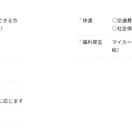
できる方
待遇
○交通費
可）
○社会保
福利厚生
マイカー
給）
談に応じます