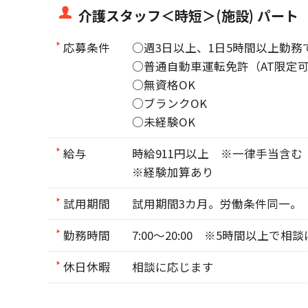
介護スタッフ＜時短＞(施設) パート
応募条件
○週3日以上、1日5時間以上勤務
○普通自動車運転免許（AT限定
○無資格OK
○ブランクOK
○未経験OK
給与
時給911円以上 ※一律手当含む
※経験加算あり
試用期間
試用期間3カ月。労働条件同一。
勤務時間
7:00～20:00 ※5時間以上で相
休日休暇
相談に応じます