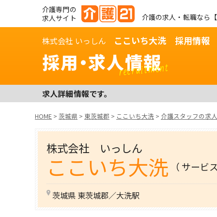
介護専門の
介護の求人・転職なら【
求人サイト
ここいち大洗 採用情報
株式会社 いっしん
採用・求人情報
recruitment
求人詳細情報です。
HOME
>
茨城県
>
東茨城郡
>
ここいち大洗
>
介護スタッフの求
株式会社 いっしん
ここいち大洗
（ サービ
茨城県 東茨城郡／大洗駅