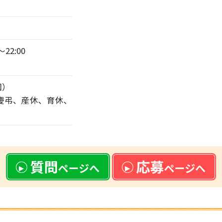
～22:00
回）
、慶弔、産休、育休、
質問
応募
ページへ
ページへ