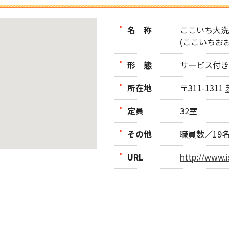
名 称
ここいち大洗
(ここいちお
形 態
サービス付き
所在地
〒311-1311
定員
32室
その他
職員数／19
URL
http://www.i