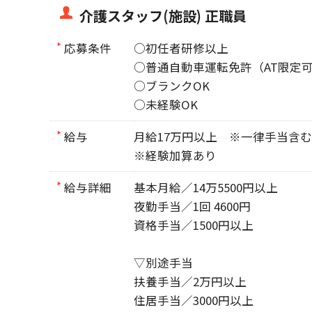
介護スタッフ(施設) 正職員
応募条件
○初任者研修以上
○普通自動車運転免許（AT限定
○ブランクOK
○未経験OK
給与
月給17万円以上 ※一律手当含む
※経験加算あり
給与詳細
基本月給／14万5500円以上
夜勤手当／1回 4600円
資格手当／1500円以上
▽別途手当
扶養手当／2万円以上
住居手当／3000円以上