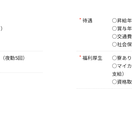
待遇
○昇給年
可）
○賞与年
○交通費
○社会保
（夜勤5回）
福利厚生
○寮あり
○マイカ
支給）
○資格取