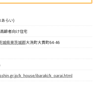
おあらい)
高齢者向け住宅
茨城県
東茨城郡
大洗町大貫町64-46
名
sshin.gr.jp/k_house/ibaraki/k_oarai.html