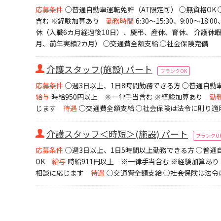
応募条件
○普通自動車運転免許（AT限定可） ○無資格OK 
含む ※経験加算あり
勤務時間
6:30～15:30、9:00～18:00
休（入職6カ月経過後10日）、慶弔、産休、育休、 介護休
月、前年実績2カ月） ○交通費全額支給 ○社会保険完備
介護スタッフ(施設) パート
ブランクOK
応募条件
○週3日以上、1日8時間勤務できる方 ○普通自動車
給与
時給950円以上 ※一律手当含む ※経験加算あり
勤
じます
待遇
○交通費全額支給 ○社会保険は法令に則り適
介護スタッフ＜時短＞(施設) パート
ブランクO
応募条件
○週3日以上、1日5時間以上勤務できる方 ○普通自
OK
給与
時給911円以上 ※一律手当含む ※経験加算あり
相談に応じます
待遇
○交通費全額支給 ○社会保険は法令