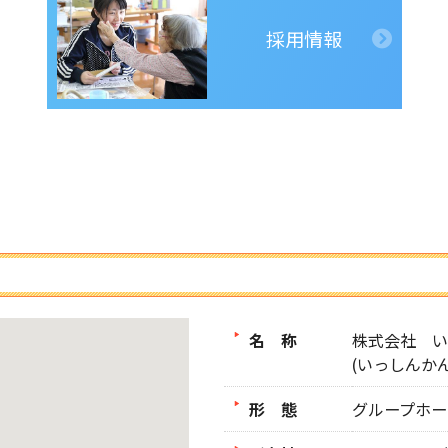
採用情報
名 称
株式会社 い
(いっしんか
形 態
グループホー