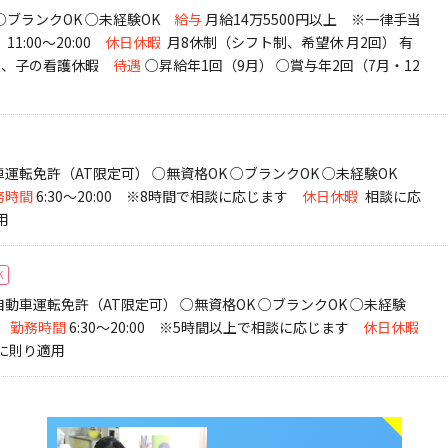
○ブランクOK ○未経験OK
給与
月給14万5500円以上 ※一律手当
、11:00～20:00
休日休暇
月8休制（シフト制、希望休 月2回） 有
暇、子の看護休暇
待遇
○昇給年1回（9月） ○賞与年2回（7月・12
運転免許（AT限定可） ○無資格OK ○ブランクOK ○未経験OK
務時間
6:30～20:00 ※8時間で相談に応じます
休日休暇
相談に応
用
K
動車運転免許（AT限定可） ○無資格OK ○ブランクOK ○未経験
勤務時間
6:30～20:00 ※5時間以上で相談に応じます
休日休暇
に則り適用