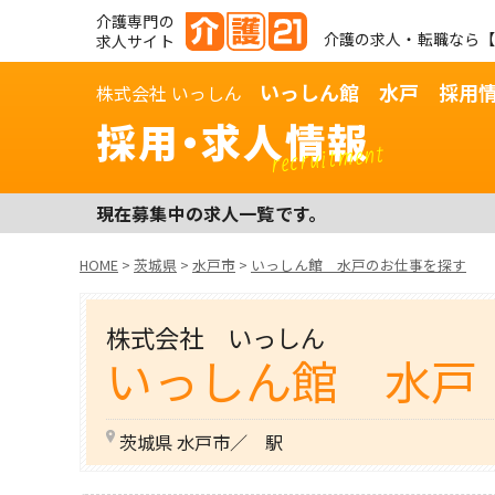
介護専門の
介護の求人・転職なら【
求人サイト
いっしん館 水戸 採用
株式会社 いっしん
採用・求人情報
recruitment
現在募集中の求人一覧です。
HOME
>
茨城県
>
水戸市
>
いっしん館 水戸のお仕事を探す
株式会社 いっしん
いっしん館 水戸
茨城県 水戸市／ 駅