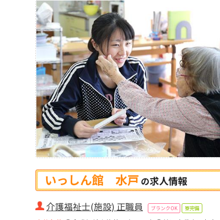
いっしん館 水戸
求人情報
の
介護福祉士(施設) 正職員
ブランクOK
寮完備