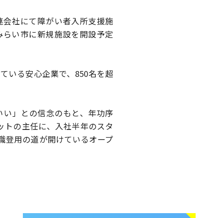
連会社にて障がい者
入所支援施
みらい市に
新規施設を開設予定
している安心企業で、
850名を超
いい」との信念のもと、
年功序
ットの主任に、
入社半年のスタ
職登用の道が開けているオープ