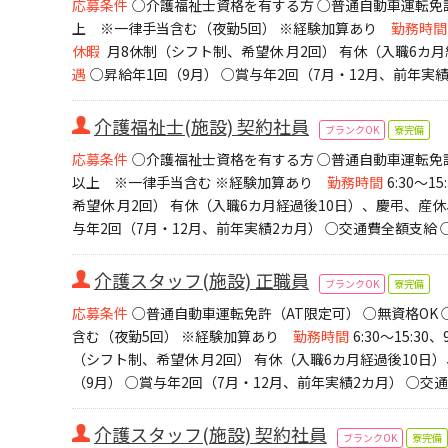
応募条件
○介護福祉士資格を有する方 ○普通自動車運転免許
上 ※一律手当含む（夜勤5回） ※経験加算あり
勤務時間
休暇
月8休制（シフト制、希望休 月2回） 有休（入職6カ
遇
○昇給年1回（9月） ○賞与年2回（7月・12月、前年実
介護福祉士(施設) 契約社員
ブランクOK
寮完備
応募条件
○介護福祉士資格を有する方 ○普通自動車運転免許
以上 ※一律手当含む ※経験加算あり
勤務時間
6:30～15
希望休 月2回） 有休（入職6カ月経過後10日）、慶弔、産
与年2回（7月・12月、前年実績2カ月） ○交通費全額支給
介護スタッフ(施設) 正職員
ブランクOK
寮完備
応募条件
○普通自動車運転免許（AT限定可） ○無資格OK 
含む（夜勤5回） ※経験加算あり
勤務時間
6:30～15:30、
（シフト制、希望休 月2回） 有休（入職6カ月経過後10日
（9月） ○賞与年2回（7月・12月、前年実績2カ月） ○交
介護スタッフ(施設) 契約社員
ブランクOK
寮完備