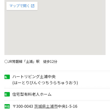
○JR常磐線「土浦」駅 徒歩12分
ハートリビング土浦中央
名
称
(はーとりびんぐつちうらちゅうおう)
住宅型有料老人ホーム
形
態
〒300-0043
茨城県
土浦市
中央1-5-16
所在