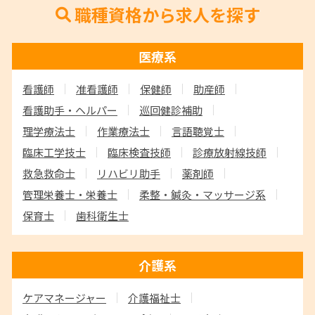
職種資格から求人を探す
医療系
看護師
准看護師
保健師
助産師
看護助手・ヘルパー
巡回健診補助
理学療法士
作業療法士
言語聴覚士
臨床工学技士
臨床検査技師
診療放射線技師
救急救命士
リハビリ助手
薬剤師
管理栄養士・栄養士
柔整・鍼灸・マッサージ系
保育士
歯科衛生士
介護系
ケアマネージャー
介護福祉士