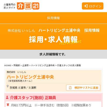
介護専門の
ログイン
求人サイト
採用情報
ハートリビング土浦中央 採用情報
株式会社 いっしん
採用・求人情報
recruitment
求人詳細情報です。
HOME
>
茨城県
>
土浦市
>
ハートリビング土浦中央
>
介護スタッフの求人情報
株式会社 いっしん
ハートリビング土浦中央
（ 住宅型有料老人ホーム ）
茨城県 土浦市／土浦駅
検討中リストに追加
介護スタッフ(施設) 正職員
月給17万円以上 ※一律手当含む（夜勤5回） ※経験加算あり