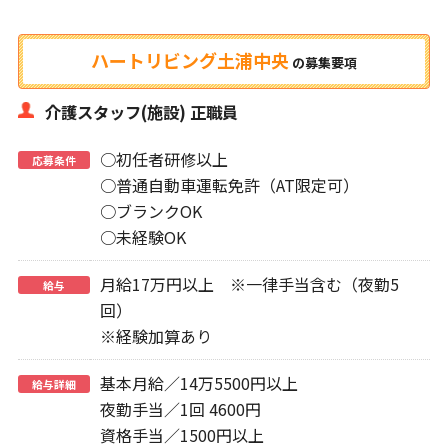
ハートリビング土浦中央
の
募集要項
介護スタッフ(施設) 正職員
○初任者研修以上
応募条件
○普通自動車運転免許（AT限定可）
○ブランクOK
○未経験OK
月給17万円以上 ※一律手当含む（夜勤5
給与
回）
※経験加算あり
基本月給／14万5500円以上
給与詳細
夜勤手当／1回 4600円
資格手当／1500円以上