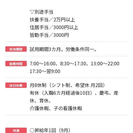
▽別途手当
扶養手当／2万円以上
住居手当／3000円以上
皆勤手当／3000円
試用期間3カ月。労働条件同一。
試用期間
7:00～16:00、8:30～17:30、13:00～22:00
勤務時間
17:30～翌9:00
月8休制（シフト制、希望休 月2回）
休日休暇
有休（入職6カ月経過後10日）、慶弔、産
休、育休、
介護休暇、子の看護休暇
○昇給年1回（9月）
待遇