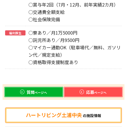
○賞与年2回（7月・12月、前年実績2カ月）
○交通費全額支給
○社会保険完備
○寮あり／月1万5000円
福利厚生
○託児所あり／月9500円
○マイカー通勤OK（駐車場代／無料、ガソリ
ン代／規定支給）
○資格取得支援制度あり
質問
応募
ページへ
ページへ
ハートリビング土浦中央
の
施設情報