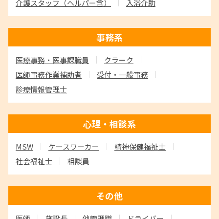
介護スタッフ
（ヘルパー含）
入浴介助
事務系
医療事務・医事課職員
クラーク
医師事務作業補助者
受付・一般事務
診療情報管理士
心理・相談系
MSW
ケースワーカー
精神保健福祉士
社会福祉士
相談員
その他
医師
施設長
他管理職
ドライバー