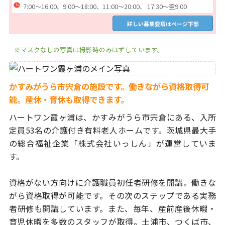
7:00～16:00、9:00～18:00、11:00～20:00、 17:30～翌9:00
詳しい募集要項はページ下部
※マスクなしの写真は撮影時のみはずしています。
かすみがうら市宍倉の施設です。働きながら資格取得可
能。産休・育休も取得できます。
ハートワン霞ヶ浦は、かすみがうら市宍倉にある、入所
定員53名
の介護付き有料老人ホームです。茨城県最大手
の総合福祉企業
「株式会社いっしん」が運営していま
す。
資格がない方向けに介護職員初任者研修を開講。働きな
がら資格取得が
可能です。その次のステップである実務
者研修も開講しています。
また、毎年、産前産後休暇・
育児休暇を多数のスタッフが取得。土浦市、
つくば市、