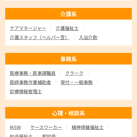
介護系
ケアマネージャー
介護福祉士
介護スタッフ
（ヘルパー含）
入浴介助
事務系
医療事務・医事課職員
クラーク
医師事務作業補助者
受付・一般事務
診療情報管理士
心理・相談系
MSW
ケースワーカー
精神保健福祉士
社会福祉士
相談員