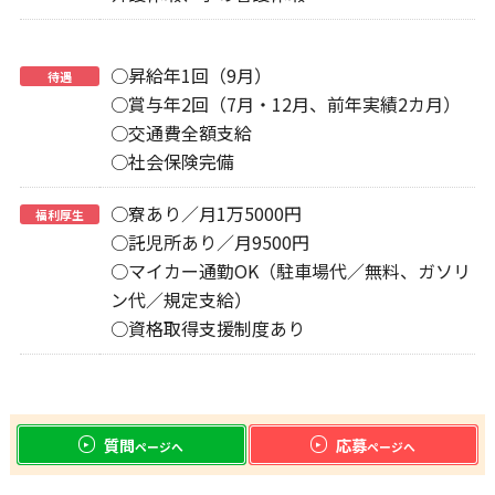
○昇給年1回（9月）
待遇
○賞与年2回（7月・12月、前年実績2カ月）
○交通費全額支給
○社会保険完備
○寮あり／月1万5000円
福利厚生
○託児所あり／月9500円
○マイカー通勤OK（駐車場代／無料、ガソリ
ン代／規定支給）
○資格取得支援制度あり
質問
応募
ページへ
ページへ