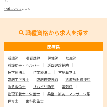
す。
介護スタッフ
の求人
職種資格から求人を探す
医療系
看護師
准看護師
保健師
助産師
看護助手・ヘルパー
巡回健診補助
理学療法士
作業療法士
言語聴覚士
臨床工学技士
臨床検査技師
診療放射線技師
救急救命士
リハビリ助手
薬剤師
管理栄養士・栄養士
柔整・鍼灸・マッサージ系
保育士
歯科衛生士