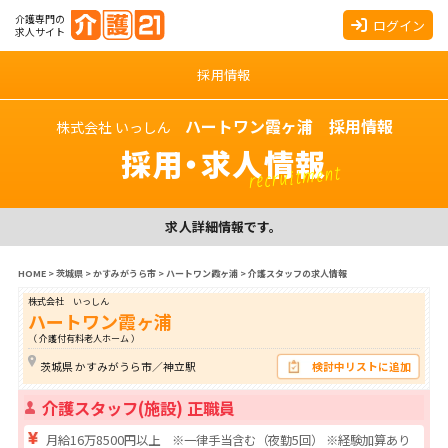
介護専門の
ログイン
求人サイト
採用情報
ハートワン霞ヶ浦 採用情報
株式会社 いっしん
採用・求人情報
recruitment
求人詳細情報です。
HOME
>
茨城県
>
かすみがうら市
>
ハートワン霞ヶ浦
>
介護スタッフの求人情報
株式会社 いっしん
ハートワン霞ヶ浦
（ 介護付有料老人ホーム ）
茨城県 かすみがうら市／神立駅
検討中リストに追加
介護スタッフ(施設) 正職員
月給16万8500円以上 ※一律手当含む（夜勤5回） ※経験加算あり