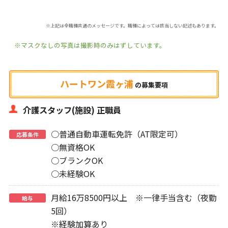
※上記は全職種共通のメッセージです。職種によっては該当しない記述もあります。
※マスクなしの写真は撮影時のみはずしています。
ハートワン霞ヶ浦
の
募集要項
介護スタッフ(施設) 正職員
○普通自動車運転免許（AT限定可）
応募条件
○無資格OK
○ブランクOK
○未経験OK
月給16万8500円以上 ※一律手当含む（夜勤
給与
5回）
※経験加算あり