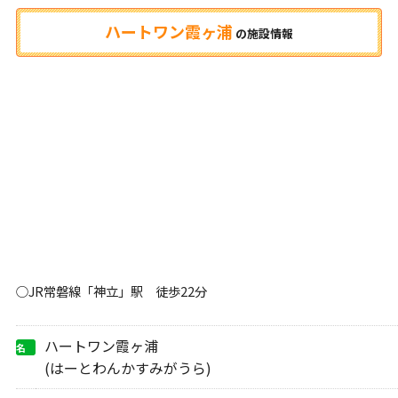
ハートワン霞ヶ浦
の
施設情報
○JR常磐線「神立」駅 徒歩22分
ハートワン霞ヶ浦
名
称
(はーとわんかすみがうら)