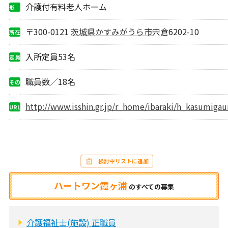
介護付有料老人ホーム
形
態
〒300-0121
茨城県
かすみがうら市
宍倉6202-10
所在
地
入所定員53名
定員
職員数／18名
その
他
http://www.isshin.gr.jp/r_home/ibaraki/h_kasumigau
URL
検討中リストに追加
ハートワン霞ヶ浦
の
すべての募集
介護福祉士(施設) 正職員