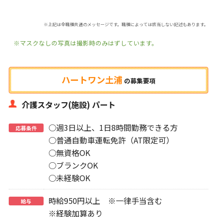
※上記は全職種共通のメッセージです。職種によっては該当しない記述もあります。
※マスクなしの写真は撮影時のみはずしています。
ハートワン土浦
の
募集要項
介護スタッフ(施設) パート
○週3日以上、1日8時間勤務できる方
応募条件
○普通自動車運転免許（AT限定可）
○無資格OK
○ブランクOK
○未経験OK
時給950円以上 ※一律手当含む
給与
※経験加算あり