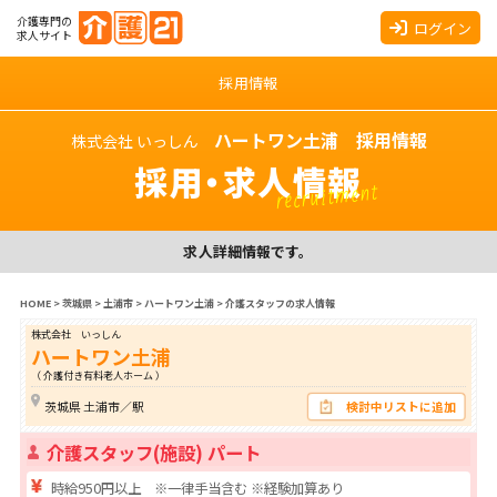
介護専門の
ログイン
求人サイト
採用情報
ハートワン土浦 採用情報
株式会社 いっしん
採用・求人情報
recruitment
求人詳細情報です。
HOME
>
茨城県
>
土浦市
>
ハートワン土浦
>
介護スタッフの求人情報
株式会社 いっしん
ハートワン土浦
（ 介護付き有料老人ホーム ）
茨城県 土浦市／駅
検討中リストに追加
介護スタッフ(施設) パート
時給950円以上 ※一律手当含む ※経験加算あり