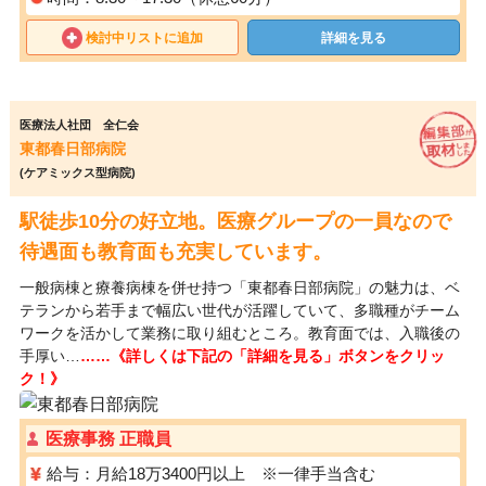
検討中リストに追加
詳細を見る
医療法人社団 全仁会
東都春日部病院
(ケアミックス型病院)
駅徒歩10分の好立地。医療グループの一員なので
待遇面も教育面も充実しています。
一般病棟と療養病棟を併せ持つ「東都春日部病院」の魅力は、ベ
テランから若手まで幅広い世代が活躍していて、多職種がチーム
ワークを活かして業務に取り組むところ。教育面では、入職後の
手厚い…
……《詳しくは下記の「詳細を見る」ボタンをクリッ
ク！》
医療事務 正職員
給与：月給18万3400円以上 ※一律手当含む