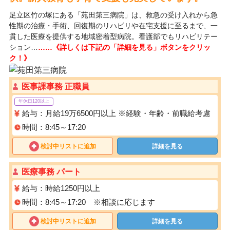
足立区竹の塚にある「苑田第三病院」は、救急の受け入れから急
性期の治療・手術、回復期のリハビリや在宅支援に至るまで、一
貫した医療を提供する地域密着型病院。看護部でもリハビリテー
ション…
……《詳しくは下記の「詳細を見る」ボタンをクリッ
ク！》
医事課事務 正職員
年休日120以上
給与：月給19万6500円以上 ※経験・年齢・前職給考慮
時間：8:45～17:20
検討中リストに追加
詳細を見る
医療事務 パート
給与：時給1250円以上
時間：8:45～17:20 ※相談に応じます
検討中リストに追加
詳細を見る