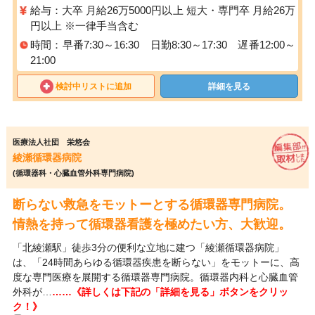
給与：大卒 月給26万5000円以上 短大・専門卒 月給26万
円以上 ※一律手当含む
時間：早番7:30～16:30 日勤8:30～17:30 遅番12:00～
21:00
検討中リストに追加
詳細を見る
医療法人社団 栄悠会
綾瀬循環器病院
(循環器科・心臓血管外科専門病院)
断らない救急をモットーとする循環器専門病院。
情熱を持って循環器看護を極めたい方、大歓迎。
「北綾瀬駅」徒歩3分の便利な立地に建つ「綾瀬循環器病院」
は、「24時間あらゆる循環器疾患を断らない」をモットーに、高
度な専門医療を展開する循環器専門病院。循環器内科と心臓血管
外科が…
……《詳しくは下記の「詳細を見る」ボタンをクリッ
ク！》