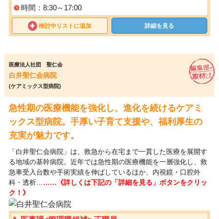
時間：8:30～17:00
検討中リストに追加
詳細を見る
医療法人社団 聖仁会
白井聖仁会病院
(ケアミックス型病院)
急性期の医療機能を強化し、進化を続けるケアミ
ックス型病院。手厚い子育て支援や、福利厚生の
充実が魅力です。
「白井聖仁会病院」は、救急から在宅まで一貫した医療を展開す
る地域の基幹病院。近年では急性期の医療機能を一層強化し、救
急車受入台数や手術実績を伸ばしているほか、内視鏡・口腔外
科・透析…
……《詳しくは下記の「詳細を見る」ボタンをクリッ
ク！》