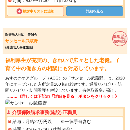
時間：9:00〜17:30 土曜13:00迄
検討中リストに追加
詳細を見る
医療法人社団 美誠会
サンセール武蔵野
(介護老人保健施設)
福利厚生が充実の、きれいで広々とした老健。子
育て中の働き方の相談にも対応しています。
あすのきケアグループ（ACG）の「サンセール武蔵野」は、2020
年にオープンした入所定員100名の老健です。通所リハビリ・訪
問リハビリ・訪問看護も併設しています。有休取得率が高く、
…
……《詳しくは下記の「詳細を見る」ボタンをクリック！》
介護保険請求事務(施設) 正職員
給与：月給22万円以上 ※一律手当含む
時間：8:30～17:30（休憩60分）