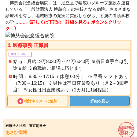
「博慈会記念総合病院」は、足立区で幅広いグループ施設を運営
している「一般財団法人 博慈会」の中核となる病院。さまざまな
診療科を有し、地域医療の充実に貢献しながら、附属の看護学校
の学…
……《詳しくは下記の「詳細を見る」ボタンをクリッ
ク！》
医療事務 正職員
年休日120以上
給与：月給19万8030円～27万6040円 ※宿日直手当は別
途支給 ※前職給ご相談に応じます
時間：8:30～17:15（休憩60分） ※早番シフトあり
（7:30～16:15） ※男性は宿日直業務あり（月2～3回程
度） ※女性は日直業務あり（2カ月に1回程度）
検討中リストに追加
詳細を見る
医療法人社団 東京朝日会
あさひ病院