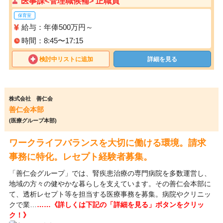
医事課<管理職候補> 正職員
保育室
給与：年俸500万円～
時間：8:45〜17:15
検討中リストに追加
詳細を見る
株式会社 善仁会
善仁会本部
(医療グループ本部)
ワークライフバランスを大切に働ける環境。請求
事務に特化。レセプト経験者募集。
「善仁会グループ」では、腎疾患治療の専門病院を多数運営し、
地域の方々の健やかな暮らしを支えています。その善仁会本部に
て、透析レセプト等を担当する医療事務を募集。病院やクリニッ
クで業…
……《詳しくは下記の「詳細を見る」ボタンをクリッ
ク！》