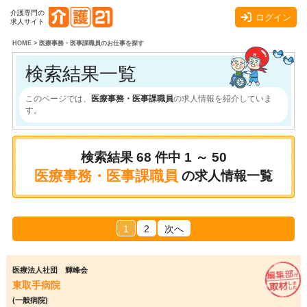
介護専門の
ログイン
求人サイト
HOME
>
医療事務・医事課職員のお仕事を探す
検索結果一覧
このページでは、
医療事務・医事課職員
の求人情報を紹介していま
す。
検索結果
68
件中
1 ～ 50
医療事務・医事課職員
の求人情報一覧
1
2
次へ
医療法人社団 輝峰会
東取手病院
(一般病院)