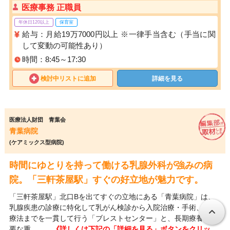
医療事務 正職員
年休日120以上
保育室
給与：月給19万7000円以上 ※一律手当含む（手当に関
して変動の可能性あり）
時間：8:45～17:30
検討中リストに追加
詳細を見る
医療法人財団 青葉会
青葉病院
(ケアミックス型病院)
時間にゆとりを持って働ける乳腺外科が強みの病
院。「三軒茶屋駅」すぐの好立地が魅力です。
「三軒茶屋駅」北口Bを出てすぐの立地にある「青葉病院」は、
乳腺疾患の診療に特化して乳がん検診から入院治療・手術、化学
療法までを一貫して行う「ブレストセンター」と、長期療養が必
要な重…
……《詳しくは下記の「詳細を見る」ボタンをクリッ