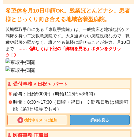
希望休を月10日申請OK。残業ほとんどナシ。患者
様とじっくり向き合える地域密着型病院。
茨城県取手市にある「東取手病院」は、一般病床と地域包括ケア
病床を持つ二次救急病院です。大き過ぎない病院規模なので、職
種や部署の壁がなく、誰とでも気軽に話せることが魅力。月10日
まで…
……《詳しくは下記の「詳細を見る」ボタンをクリッ
ク！》
受付事務＜日祝＞ パート
給与：日給9000円（時給1125円×8時間）
時間：8:30〜17:30（日曜・祝日） ※勤務⽇数は相談可
能（第1⽇曜等でも可）
検討中リストに追加
詳細を見る
医療事務 正職員