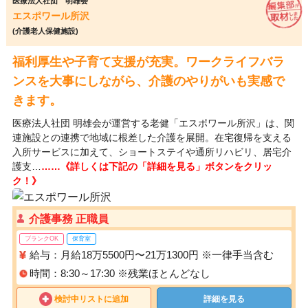
医療法人社団 明雄会
エスポワール所沢
(介護老人保健施設)
福利厚生や子育て支援が充実。ワークライフバラ
ンスを大事にしながら、介護のやりがいも実感で
きます。
医療法人社団 明雄会が運営する老健「エスポワール所沢」は、関
連施設との連携で地域に根差した介護を展開。在宅復帰を支える
入所サービスに加えて、ショートステイや通所リハビリ、居宅介
護支…
……《詳しくは下記の「詳細を見る」ボタンをクリッ
ク！》
介護事務 正職員
ブランクOK
保育室
給与：月給18万5500円〜21万1300円 ※一律手当含む
時間：8:30～17:30 ※残業ほとんどなし
検討中リストに追加
詳細を見る