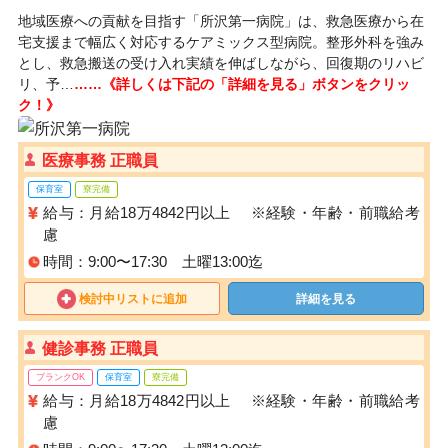
地域医療への貢献を目指す「所沢第一病院」は、救急医療から在
宅支援まで幅広く対応するケアミックス型病院。整形外科を強み
とし、救急搬送の受け入れ実績を伸ばしながら、回復期のリハビ
リ、予…
……《詳しくは下記の「詳細を見る」ボタンをクリッ
ク！》
医療事務 正職員
保育室
寮完備
給与：月給18万4842円以上 ※経験・年齢・前職給考
慮
時間：9:00〜17:30 土曜13:00迄
検討中リストに追加
詳細を見る
健診事務 正職員
ブランクOK
保育室
寮完備
給与：月給18万4842円以上 ※経験・年齢・前職給考
慮