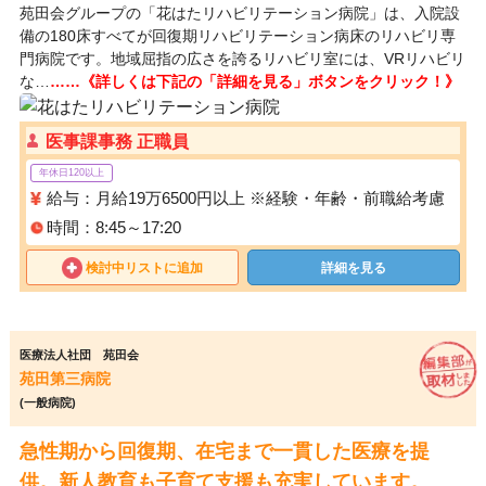
苑田会グループの「花はたリハビリテーション病院」は、入院設
備の180床すべてが回復期リハビリテーション病床のリハビリ専
門病院です。地域屈指の広さを誇るリハビリ室には、VRリハビリ
な…
……《詳しくは下記の「詳細を見る」ボタンをクリック！》
医事課事務 正職員
年休日120以上
給与：月給19万6500円以上 ※経験・年齢・前職給考慮
時間：8:45～17:20
検討中リストに追加
詳細を見る
医療法人社団 苑田会
苑田第三病院
(一般病院)
急性期から回復期、在宅まで一貫した医療を提
供。新人教育も子育て支援も充実しています。