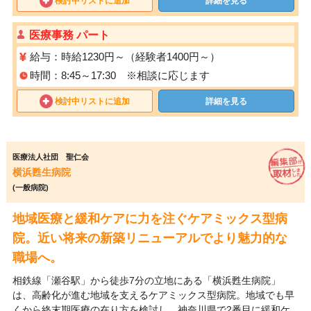
検討中リストに追加
詳細を見る
医療事務 パート
給与：時給1230円～（経験者1400円～）
時間：8:45～17:30 ※相談に応じます
検討中リストに追加
詳細を見る
医療法人社団 聖仁会
横浜甦生病院
(一般病院)
地域医療と緩和ケアに力を注ぐケアミックス型病
院。近い将来の新築リニューアルでより魅力的な
職場へ。
相鉄線「瀬谷駅」から徒歩7分の立地にある「横浜甦生病院」
は、高齢化が進む地域を支えるケアミックス型病院。地域でも早
くから終末期医療の在り方を検討し、神奈川県で2番目に緩和ケ