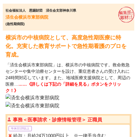
社会福祉法人 恩賜財団 済生会支部神奈川県
済生会横浜市東部病院
(急性期病院)
横浜市の中核病院として、高度急性期医療に特
化。充実した教育サポートで急性期看護のプロを
育成。
「済生会横浜市東部病院」は、横浜市の中核病院です。救命救急
センターや集中治療センターを設け、重症患者さんの受け入れに
24時間対応しています。また、地域医療支援病院として、周辺の
医療…
……《詳しくは下記の「詳細を見る」ボタンをクリッ
ク！》
事務＜医事請求・診療情報管理＞ 正職員
年休日120以上
給与：月給24万1000円以上 ※一律手当含む