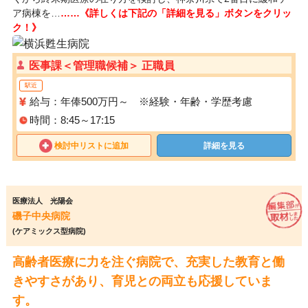
ア病棟を…
……《詳しくは下記の「詳細を見る」ボタンをクリッ
ク！》
医事課＜管理職候補＞ 正職員
駅近
給与：年俸500万円～ ※経験・年齢・学歴考慮
時間：8:45～17:15
検討中リストに追加
詳細を見る
医療法人 光陽会
磯子中央病院
(ケアミックス型病院)
高齢者医療に力を注ぐ病院で、充実した教育と働
きやすさがあり、育児との両立も応援していま
す。