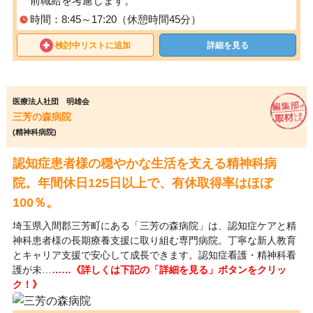
前職給を考慮します。
時間：8:45～17:20（休憩時間45分）
検討中リストに追加
詳細を見る
医療法人社団 明雄会
三芳の森病院
(精神科病院)
認知症患者様の穏やかな生活を支える精神科病
院。年間休日125日以上で、有休取得率はほぼ
100％。
埼玉県入間郡三芳町にある「三芳の森病院」は、認知症ケアと精
神科患者様の長期療養支援に取り組む専門病院。丁寧な新人教育
とキャリア支援で安心して成長できます。認知症看護・精神科看
護が未…
……《詳しくは下記の「詳細を見る」ボタンをクリッ
ク！》