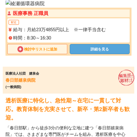
医療事務 正職員
駅近
給与：月給23万4855円以上 ※一律手当含む
時間：8:30～16:30
検討中リストに追加
詳細を見る
医療法人社団 嬉泉会
春日部嬉泉病院
(一般病院)
透析医療に特化し、急性期～在宅に一貫して対
応。教育体制を充実させて、新卒・第2新卒者も歓
迎。
「春日部駅」から徒歩3分の便利な立地に建つ「春日部嬉泉病
院」では、さまざまな専門医がチームを組み、透析医療を中心