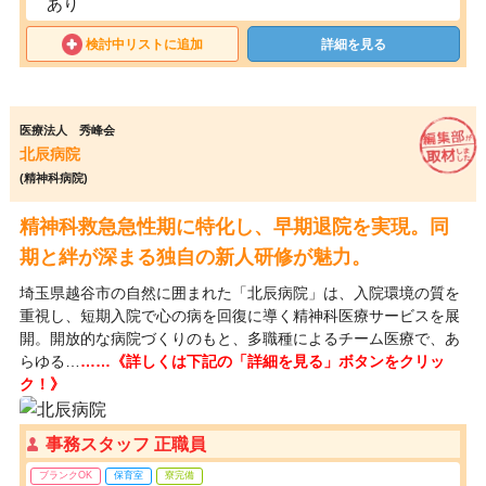
あり
検討中リストに追加
詳細を見る
医療法人 秀峰会
北辰病院
(精神科病院)
精神科救急急性期に特化し、早期退院を実現。同
期と絆が深まる独自の新人研修が魅力。
埼玉県越谷市の自然に囲まれた「北辰病院」は、入院環境の質を
重視し、短期入院で心の病を回復に導く精神科医療サービスを展
開。開放的な病院づくりのもと、多職種によるチーム医療で、あ
らゆる…
……《詳しくは下記の「詳細を見る」ボタンをクリッ
ク！》
事務スタッフ 正職員
ブランクOK
保育室
寮完備