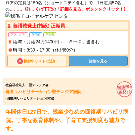
ロアの定員は150名（ショートステイ含む）で、1日定員57名
の…
……《詳しくは下記の「詳細を見る」ボタンをクリック！》
言語聴覚士(施設) 正職員
ブランクOK
保育室
寮完備
給与：月給24万1400円～ ※一律手当含む
時間：8:30～17:30（休憩60分）
検討中リストに追加
詳細を見る
社会福祉法人 聖テレジア会
鎌倉リハビリテーション聖テレジア病院
(回復期リハビリテーション病院)
年間休日127日で、残業少なめの回復期リハビリ病
院。丁寧な教育体制や、子育て支援制度も魅力で
す。