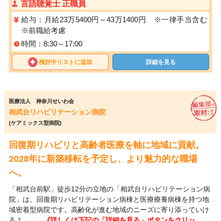
言語聴覚士 正職員
給与：月給23万5400円～43万1400円 ※一律手当含む
※前職給考慮
時間：8:30～17:00
検討中リストに追加
詳細を見る
医療法人 神奈川せいわ会
相武台リハビリテーション病院
(ケアミックス型病院)
回復期リハビリと高齢者医療を軸に地域に貢献。
2028年に新築移転を予定し、より魅力的な職場
へ。
「相武台前駅」徒歩12分の立地の「相武台リハビリテーション病
院」は、回復期リハビリテーション病棟と医療療養病棟を持つ地
域密着型病院です。高齢化が進む地域のニーズに寄り添っていけ
るよ…
……《詳しくは下記の「詳細を見る」ボタンをクリッ