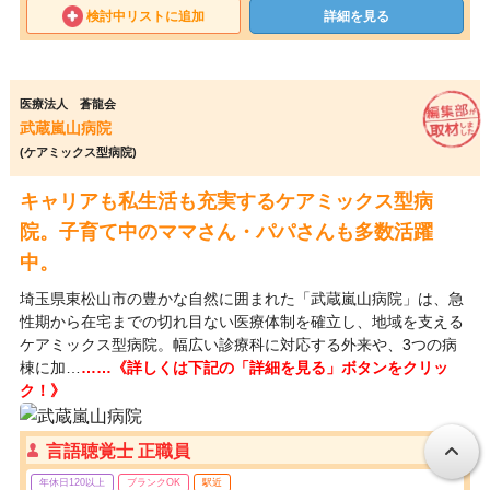
検討中リストに追加
詳細を見る
医療法人 蒼龍会
武蔵嵐山病院
(ケアミックス型病院)
キャリアも私生活も充実するケアミックス型病
院。子育て中のママさん・パパさんも多数活躍
中。
埼玉県東松山市の豊かな自然に囲まれた「武蔵嵐山病院」は、急
性期から在宅までの切れ目ない医療体制を確立し、地域を支える
ケアミックス型病院。幅広い診療科に対応する外来や、3つの病
棟に加…
……《詳しくは下記の「詳細を見る」ボタンをクリッ
ク！》
言語聴覚士 正職員
年休日120以上
ブランクOK
駅近