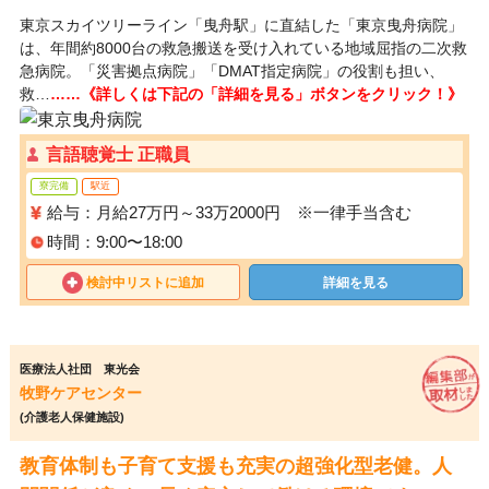
東京スカイツリーライン「曳舟駅」に直結した「東京曳舟病院」
は、年間約8000台の救急搬送を受け入れている地域屈指の二次救
急病院。「災害拠点病院」「DMAT指定病院」の役割も担い、
救…
……《詳しくは下記の「詳細を見る」ボタンをクリック！》
言語聴覚士 正職員
寮完備
駅近
給与：月給27万円～33万2000円 ※一律手当含む
時間：9:00〜18:00
検討中リストに追加
詳細を見る
医療法人社団 東光会
牧野ケアセンター
(介護老人保健施設)
教育体制も子育て支援も充実の超強化型老健。人