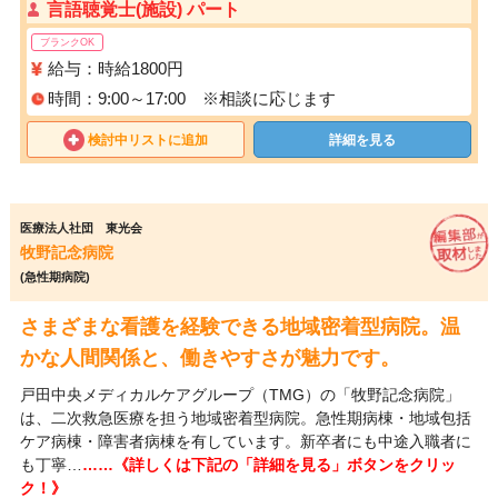
言語聴覚士(施設) パート
ブランクOK
給与：時給1800円
時間：9:00～17:00 ※相談に応じます
検討中リストに追加
詳細を見る
医療法人社団 東光会
牧野記念病院
(急性期病院)
さまざまな看護を経験できる地域密着型病院。温
かな人間関係と、働きやすさが魅力です。
戸田中央メディカルケアグループ（TMG）の「牧野記念病院」
は、二次救急医療を担う地域密着型病院。急性期病棟・地域包括
ケア病棟・障害者病棟を有しています。新卒者にも中途入職者に
も丁寧…
……《詳しくは下記の「詳細を見る」ボタンをクリッ
ク！》