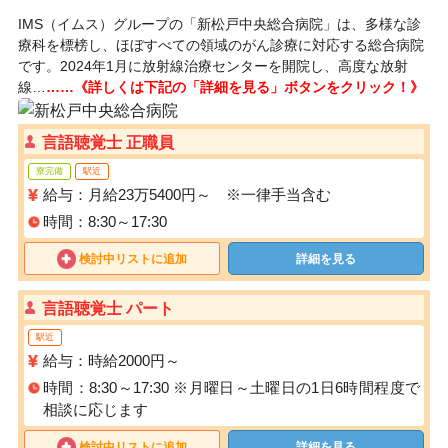
IMS（イムス）グループの「新松戸中央総合病院」は、多様な診
療科を標榜し、ほぼすべての領域のがん診療に対応する総合病院
です。2024年1月に放射線治療センターを開院し、高度な放射
線…
……《詳しくは下記の「詳細を見る」ボタンをクリック！》
言語聴覚士 正職員
寮完備
駅近
給与：月給23万5400円～ ※一律手当含む
時間：8:30～17:30
検討中リストに追加
詳細を見る
言語聴覚士 パート
駅近
給与：時給2000円～
時間：8:30～17:30 ※月曜日～土曜日の1日6時間程度で
相談に応じます
検討中リストに追加
詳細を見る