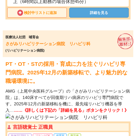
上（6時間以上勤務の場合休憩45分）
検討中リストに追加
詳細を見る
医療法人社団 哺育会
さがみリハビリテーション病院 リハビリ科
(リハビリテーション病院)
PT・OT・STの採用・育成に力を注ぐリハビリ専
門病院。2025年12月の新築移転で、より魅力的な
職場環境に。
AMG（上尾中央医科グループ）の「さがみリハビリテーション病
院」は、140床すべてが回復期リハ病床のリハビリ専門病院で
す。2025年12月の新築移転を機に、最先端リハビリ機器を導
入…
……《詳しくは下記の「詳細を見る」ボタンをクリック！》
言語聴覚士 正職員
年休日120以上
ブランクOK
保育室
寮完備