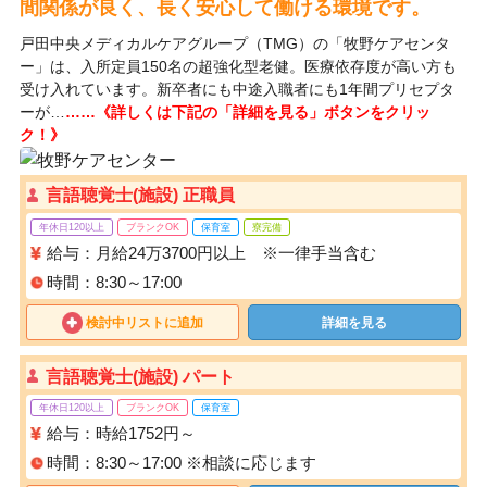
間関係が良く、長く安心して働ける環境です。
戸田中央メディカルケアグループ（TMG）の「牧野ケアセンタ
ー」は、入所定員150名の超強化型老健。医療依存度が高い方も
受け入れています。新卒者にも中途入職者にも1年間プリセプタ
ーが…
……《詳しくは下記の「詳細を見る」ボタンをクリッ
ク！》
言語聴覚士(施設) 正職員
年休日120以上
ブランクOK
保育室
寮完備
給与：月給24万3700円以上 ※一律手当含む
時間：8:30～17:00
検討中リストに追加
詳細を見る
言語聴覚士(施設) パート
年休日120以上
ブランクOK
保育室
給与：時給1752円～
時間：8:30～17:00 ※相談に応じます