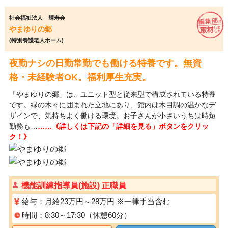
社会福祉法人 輝寿会
やまゆりの郷
(特別養護老人ホーム)
夜勤ナシの日勤常勤でも働ける特養です。無資
格・未経験者OK。福利厚生充実。
「やまゆりの郷」は、ユニット型と従来型で構成されている特養
です。緑の木々に囲まれた立地にあり、館内は木目調の温かなデ
ザインで、気持ちよく働ける環境。お子さんが小さいうちは時短
勤務も…
……《詳しくは下記の「詳細を見る」ボタンをクリッ
ク！》
機能訓練指導員(施設) 正職員
給与：月給23万円～28万円 ※一律手当含む
時間：8:30～17:30（休憩60分）