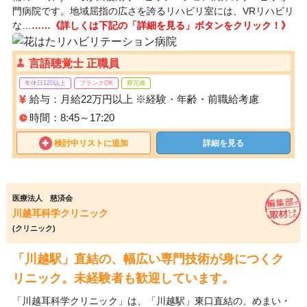
門病院です。地域屈指の広さを誇るリハビリ室には、VRリハビリ
な…
……《詳しくは下記の「詳細を見る」ボタンをクリック！》
言語聴覚士 正職員
年休日120以上
ブランクOK
寮完備
給与：月給22万円以上 ※経験・年齢・前職給考慮
時間：8:45～17:20
検討中リストに追加
詳細を見る
医療法人 慈済会
川越耳科学クリニック
(クリニック)
「川越駅」直結の、幅広い専門技術が身につくク
リニック。未経験者も歓迎しています。
「川越耳科学クリニック」は、「川越駅」東口直結の、めまい・