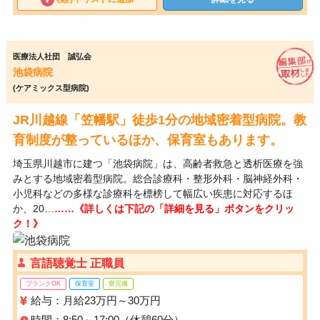
医療法人社団 誠弘会
池袋病院
(ケアミックス型病院)
JR川越線「笠幡駅」徒歩1分の地域密着型病院。教
育制度が整っているほか、保育室もあります。
埼玉県川越市に建つ「池袋病院」は、高齢者救急と透析医療を強
みとする地域密着型病院。総合診療科・整形外科・脳神経外科・
小児科などの多様な診療科を標榜して幅広い疾患に対応するほ
か、20…
……《詳しくは下記の「詳細を見る」ボタンをクリッ
ク！》
言語聴覚士 正職員
ブランクOK
保育室
寮完備
給与：月給23万円～30万円
時間：8:50～17:00（休憩60分）