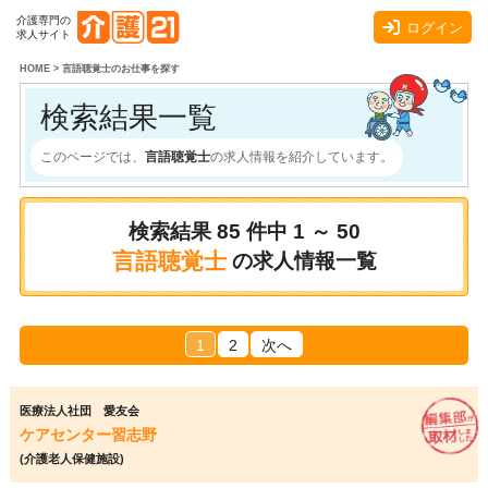
介護専門の
ログイン
求人サイト
HOME
>
言語聴覚士のお仕事を探す
検索結果一覧
このページでは、
言語聴覚士
の求人情報を紹介しています。
検索結果
85
件中
1 ～ 50
言語聴覚士
の求人情報一覧
1
2
次へ
医療法人社団 愛友会
ケアセンター習志野
(介護老人保健施設)