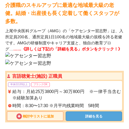
介護職のスキルアップに最適な地域最大級の老
健。結婚・出産後も長く定着して働くスタッフが
多数。
上尾中央医科グループ（AMG）の「ケアセンター習志野」は、入
所定員200名、通所定員1日100名の地域最大級の規模を誇る老健
です。AMGの研修制度やキャリア支援と、独自の教育プロ
グ…
……《詳しくは下記の「詳細を見る」ボタンをクリック！》
言語聴覚士(施設) 正職員
年休日120以上
ブランクOK
給与：月給25万3800円～30万800円 ※一律手当含む
※経験加算あり
時間：8:30〜17:30 ※月平均残業時間 5時間
検討中リストに追加
詳細を見る