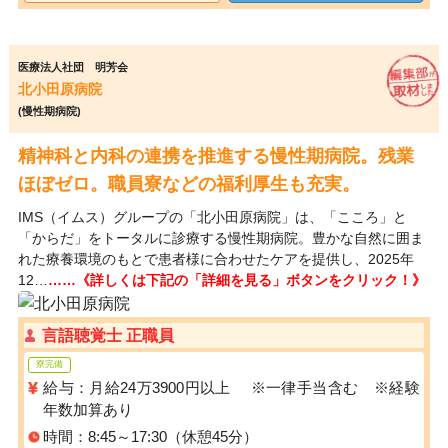
医療法人社団 明芳会
北小田原病院
(慢性期病院)
精神科と内科の連携を推進する慢性期病院。残業
ほぼゼロ。職員寮などの福利厚生も充実。
IMS（イムス）グループの「北小田原病院」は、「こころ」と
「からだ」をトータルに診療する慢性期病院。豊かな自然に囲ま
れた療養環境のもとで患者様に合わせたケアを提供し、2025年
12…
……《詳しくは下記の「詳細を見る」ボタンをクリック！》
言語聴覚士 正職員
寮完備
給与：月給24万3900円以上 ※一律手当含む ※経験
年数加算あり
時間：8:45～17:30（休憩45分）