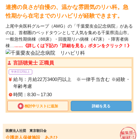
連携の良さが自慢の、温かな雰囲気のリハ科。急
性期から在宅までのリハビリが経験できます。
上尾中央医科グループ（AMG）の「千葉愛友会記念病院」がある
のは、首都圏のベッドタウンとして人気を集める千葉県流山市。
一般急性期病棟（88床）・回復期リハ病棟（47床）・障害者病
棟…
……《詳しくは下記の「詳細を見る」ボタンをクリック！》
言語聴覚士 正職員
年休日120以上
給与：月給22万3400円以上 ※一律手当含む ※経験・
年齢考慮
時間：8:30～17:30
検討中リストに追加
詳細を見る
医療法人社団 東京朝日会
介護老人保健施設 あさひ