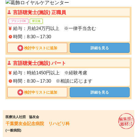
言語聴覚士(施設) 正職員
ブランクOK
寮完備
給与：月給24万円以上 ※一律手当含む
時間：8:30～17:30
検討中リストに追加
詳細を見る
言語聴覚士(施設) パート
給与：時給1450円以上 ※経験考慮
時間：8:30～17:30 ※相談に応じます
検討中リストに追加
詳細を見る
医療法人社団 協友会
千葉愛友会記念病院 リハビリ科
(一般病院)