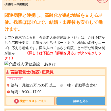
(介護老人保健施設)
関連病院と連携し、高齢化が進む地域を支える老
健。残業ほぼゼロで、結婚・出産後も安心して働
けます。
足立区保木間にある「介護老人保健施設あさひ」は、介護予防か
ら在宅復帰支援、退所後の生活サポートまで、地域の多様なニー
ズに応える老健です。同法人の「あさひ病院」との密な連携体制
が強み…
……《詳しくは下記の「詳細を見る」ボタンをクリッ
ク！》
言語聴覚士(施設) 正職員
ブランクOK
給与：月給23万7595円以上 ※一律・皆勤手当含む
時間：9:00～17:00
検討中リストに追加
詳細を見る