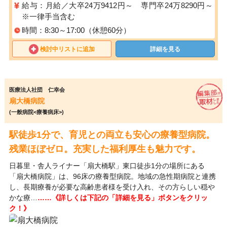
給与：月給／大卒24万9412円～ 専門卒24万8290円～
※一律手当含む
時間：8:30～17:00（休憩60分）
検討中リストに追加
詳細を見る
医療法人社団 仁幸会
扇大橋病院
(一般病院<療養病床>)
駅徒歩1分で、育児との両立も安心の療養型病院。
残業ほぼゼロ。充実した福利厚生も魅力です。
日暮里・舎人ライナー「扇大橋駅」東口徒歩1分の場所にある
「扇大橋病院」は、96床の療養型病院。地域の急性期病院と連携
し、長期療養が必要な高齢患者様を受け入れ、その方らしい穏や
かな療…
……《詳しくは下記の「詳細を見る」ボタンをクリッ
ク！》