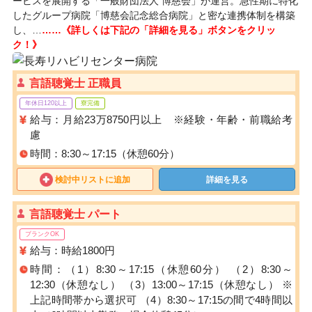
ービスを展開する「一般財団法人 博慈会」が運営。急性期に特化
したグループ病院「博慈会記念総合病院」と密な連携体制を構築
し、…
……《詳しくは下記の「詳細を見る」ボタンをクリッ
ク！》
言語聴覚士 正職員
年休日120以上
寮完備
給与：月給23万8750円以上 ※経験・年齢・前職給考
慮
時間：8:30～17:15（休憩60分）
検討中リストに追加
詳細を見る
言語聴覚士 パート
ブランクOK
給与：時給1800円
時間：（1）8:30～17:15（休憩60分） （2）8:30～
12:30（休憩なし） （3）13:00～17:15（休憩なし） ※
上記時間帯から選択可 （4）8:30～17:15の間で4時間以