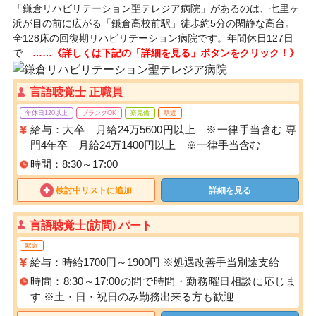
「鎌倉リハビリテーション聖テレジア病院」があるのは、七里ヶ
浜が目の前に広がる「鎌倉高校前駅」徒歩約5分の閑静な高台。
全128床の回復期リハビリテーション病院です。年間休日127日
で…
……《詳しくは下記の「詳細を見る」ボタンをクリック！》
言語聴覚士 正職員
年休日120以上
ブランクOK
寮完備
駅近
給与：大卒 月給24万5600円以上 ※一律手当含む 専
門4年卒 月給24万1400円以上 ※一律手当含む
時間：8:30～17:00
検討中リストに追加
詳細を見る
言語聴覚士(訪問) パート
駅近
給与：時給1700円～1900円 ※処遇改善手当別途支給
時間：8:30～17:00の間で時間・勤務曜日相談に応じま
す ※土・日・祝日のみ勤務出来る方も歓迎