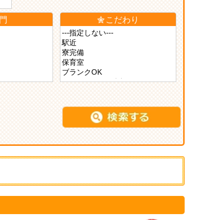
門
こだわり