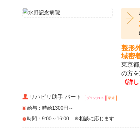
整形
域密
東京都
の方を
《詳し
リハビリ助手 パート
ブランクOK
駅近
給与：時給1300円～
時間：9:00～16:00 ※相談に応じます