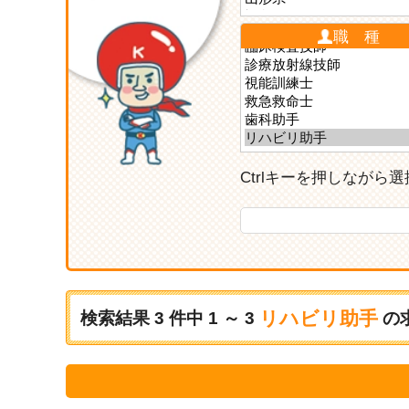
職 種
Ctrlキーを押しなが
リハビリ助手
検索結果
3
件中
1 ～ 3
の