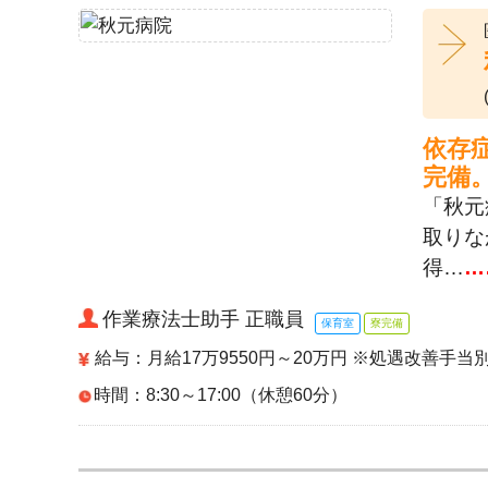
依存
完備
「秋元
取りな
得…
…
作業療法士助手 正職員
保育室
寮完備
給与：月給17万9550円～20万円 ※処遇改善手当
時間：8:30～17:00（休憩60分）