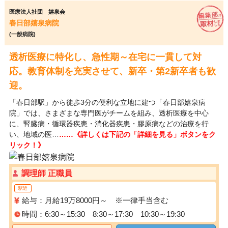
医療法人社団 嬉泉会
春日部嬉泉病院
(一般病院)
透析医療に特化し、急性期～在宅に一貫して対
応。教育体制を充実させて、新卒・第2新卒者も歓
迎。
「春日部駅」から徒歩3分の便利な立地に建つ「春日部嬉泉病
院」では、さまざまな専門医がチームを組み、透析医療を中心
に、腎臓病・循環器疾患・消化器疾患・膠原病などの治療を行
い、地域の医…
……《詳しくは下記の「詳細を見る」ボタンをク
リック！》
調理師 正職員
駅近
給与：月給19万8000円～ ※一律手当含む
時間：6:30～15:30 8:30～17:30 10:30～19:30