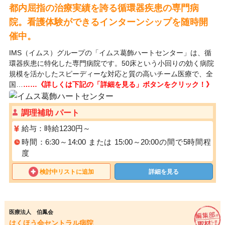
都内屈指の治療実績を誇る循環器疾患の専門病
院。看護体験ができるインターンシップを随時開
催中。
IMS（イムス）グループの「イムス葛飾ハートセンター」は、循
環器疾患に特化した専門病院です。50床という小回りの効く病院
規模を活かしたスピーディーな対応と質の高いチーム医療で、全
国…
……《詳しくは下記の「詳細を見る」ボタンをクリック！》
調理補助 パート
給与：時給1230円～
時間：6:30～14:00 または 15:00～20:00の間で5時間程
度
検討中リストに追加
詳細を見る
医療法人 伯鳳会
はくほう会セントラル病院