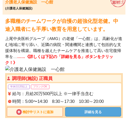
介護老人保健施設 一心館
(介護老人保健施設)
多職種のチームワークが自慢の超強化型老健。中
途入職者にも手厚い教育を用意しています。
上尾中央医科グループ（AMG）の老健「一心館」は、高齢化が進
む地域に寄り添い、近隣の病院・関連機関と連携して包括的な支
援体制を構築。職種を越えたチームケアを推進して高い在宅復帰
率を…
……《詳しくは下記の「詳細を見る」ボタンをクリッ
ク！》
調理師(施設) 正職員
年休日120以上
ブランクOK
給与：月給20万500円以上 ※一律手当含む
時間：5:00〜14:30 8:30～17:30 10:30～20:00
検討中リストに追加
詳細を見る