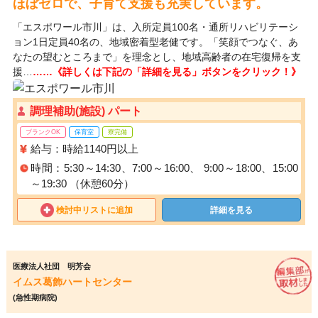
ほぼゼロで、子育て支援も充実しています。
「エスポワール市川」は、入所定員100名・通所リハビリテーシ
ョン1日定員40名の、地域密着型老健です。「笑顔でつなぐ、あ
なたの望むところまで」を理念とし、地域高齢者の在宅復帰を支
援…
……《詳しくは下記の「詳細を見る」ボタンをクリック！》
調理補助(施設) パート
ブランクOK
保育室
寮完備
給与：時給1140円以上
時間：5:30～14:30、7:00～16:00、 9:00～18:00、15:00
～19:30 （休憩60分）
検討中リストに追加
詳細を見る
医療法人社団 明芳会
イムス葛飾ハートセンター
(急性期病院)