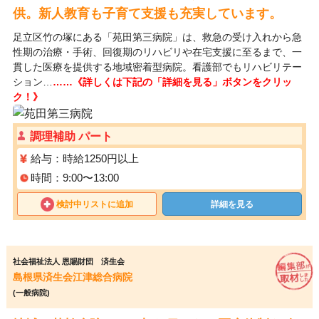
供。新人教育も子育て支援も充実しています。
足立区竹の塚にある「苑田第三病院」は、救急の受け入れから急
性期の治療・手術、回復期のリハビリや在宅支援に至るまで、一
貫した医療を提供する地域密着型病院。看護部でもリハビリテー
ション…
……《詳しくは下記の「詳細を見る」ボタンをクリッ
ク！》
調理補助 パート
給与：時給1250円以上
時間：9:00〜13:00
検討中リストに追加
詳細を見る
社会福祉法人 恩賜財団 済生会
島根県済生会江津総合病院
(一般病院)