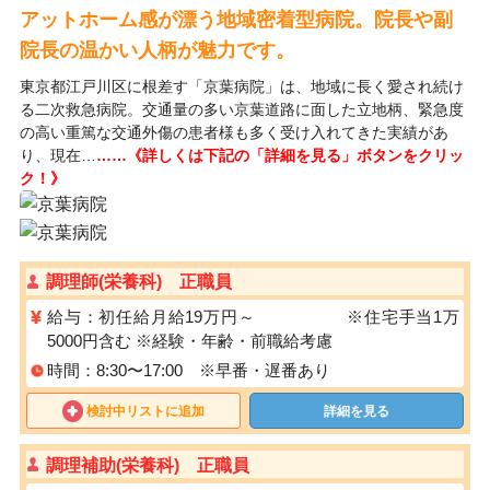
アットホーム感が漂う地域密着型病院。院長や副
院長の温かい人柄が魅力です。
東京都江戸川区に根差す「京葉病院」は、地域に長く愛され続け
る二次救急病院。交通量の多い京葉道路に面した立地柄、緊急度
の高い重篤な交通外傷の患者様も多く受け入れてきた実績があ
り、現在…
……《詳しくは下記の「詳細を見る」ボタンをクリッ
ク！》
調理師(栄養科) 正職員
給与：初任給月給19万円～ ※住宅手当1万
5000円含む ※経験・年齢・前職給考慮
時間：8:30〜17:00 ※早番・遅番あり
検討中リストに追加
詳細を見る
調理補助(栄養科) 正職員