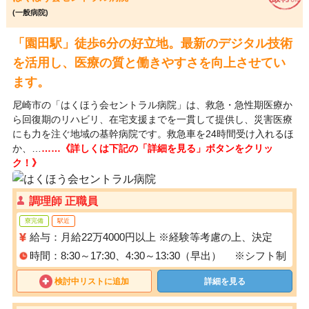
(一般病院)
「園田駅」徒歩6分の好立地。最新のデジタル技術
を活用し、医療の質と働きやすさを向上させてい
ます。
尼崎市の「はくほう会セントラル病院」は、救急・急性期医療か
ら回復期のリハビリ、在宅支援までを一貫して提供し、災害医療
にも力を注ぐ地域の基幹病院です。救急車を24時間受け入れるほ
か、…
……《詳しくは下記の「詳細を見る」ボタンをクリッ
ク！》
調理師 正職員
寮完備
駅近
給与：月給22万4000円以上 ※経験等考慮の上、決定
時間：8:30～17:30、4:30～13:30（早出） ※シフト制
検討中リストに追加
詳細を見る