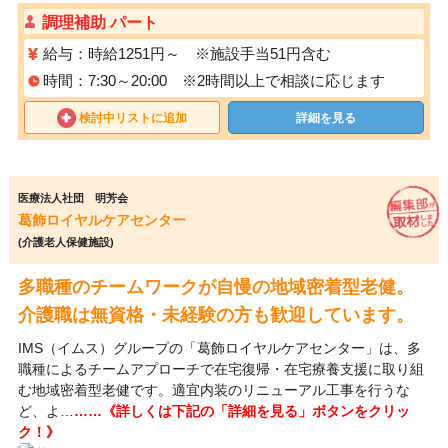
調理補助 パート
給与：時給1251円～ ※施設手当51円含む
時間：7:30～20:00 ※2時間以上で相談に応じます
検討中リストに追加
詳細を見る
医療法人社団 明芳会
葛飾ロイヤルケアセンター
(介護老人保健施設)
多職種のチームワークが自慢の地域密着型老健。
介護職は無資格・未経験の方も歓迎しています。
IMS（イムス）グループの「葛飾ロイヤルケアセンター」は、多
職種によるチームアプローチで在宅復帰・在宅療養支援に取り組
む地域密着型老健です。適宜内装のリニューアル工事を行うな
ど、よ…
……《詳しくは下記の「詳細を見る」ボタンをクリッ
ク！》