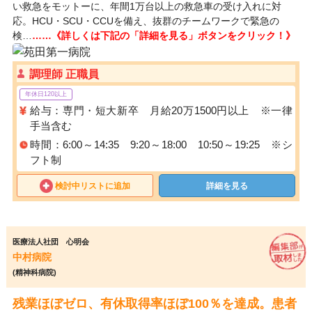
い救急をモットーに、年間1万台以上の救急車の受け入れに対
応。HCU・SCU・CCUを備え、抜群のチームワークで緊急の
検…
……《詳しくは下記の「詳細を見る」ボタンをクリック！》
調理師 正職員
年休日120以上
給与：専門・短大新卒 月給20万1500円以上 ※一律
手当含む
時間：6:00～14:35 9:20～18:00 10:50～19:25 ※シ
フト制
検討中リストに追加
詳細を見る
医療法人社団 心明会
中村病院
(精神科病院)
残業ほぼゼロ、有休取得率ほぼ100％を達成。患者