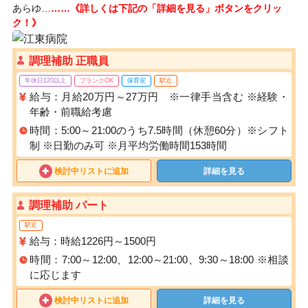
あらゆ…
……《詳しくは下記の「詳細を見る」ボタンをクリッ
ク！》
調理補助 正職員
年休日120以上
ブランクOK
保育室
駅近
給与：月給20万円～27万円 ※一律手当含む ※経験・
年齢・前職給考慮
時間：5:00～21:00のうち7.5時間（休憩60分）※シフト
制 ※日勤のみ可 ※月平均労働時間153時間
検討中リストに追加
詳細を見る
調理補助 パート
駅近
給与：時給1226円～1500円
時間：7:00～12:00、12:00～21:00、9:30～18:00 ※相談
に応じます
検討中リストに追加
詳細を見る