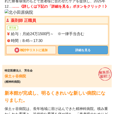
れた療養環境のもとで患者様に合わせたケアを提供し、2025年
12…
……《詳しくは下記の「詳細を見る」ボタンをクリック！》
薬剤師 正職員
寮完備
給与：月給24万1500円～ ※一律手当含む
時間：8:45～17:30
検討中リストに追加
詳細を見る
特定医療法人 芳生会
保土ヶ谷病院
(精神科病院)
新本館が完成し、明るくきれいな新しい病院にな
りました。
保土ヶ谷病院は、長年地域に溶け込んできた精神科病院。積み重