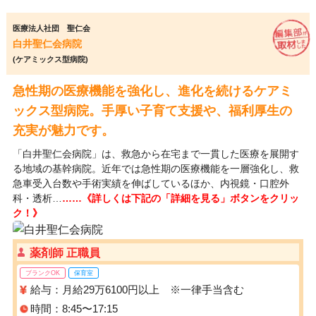
医療法人社団 聖仁会
白井聖仁会病院
(ケアミックス型病院)
急性期の医療機能を強化し、進化を続けるケアミ
ックス型病院。手厚い子育て支援や、福利厚生の
充実が魅力です。
「白井聖仁会病院」は、救急から在宅まで一貫した医療を展開す
る地域の基幹病院。近年では急性期の医療機能を一層強化し、救
急車受入台数や手術実績を伸ばしているほか、内視鏡・口腔外
科・透析…
……《詳しくは下記の「詳細を見る」ボタンをクリッ
ク！》
薬剤師 正職員
ブランクOK
保育室
給与：月給29万6100円以上 ※一律手当含む
時間：8:45〜17:15