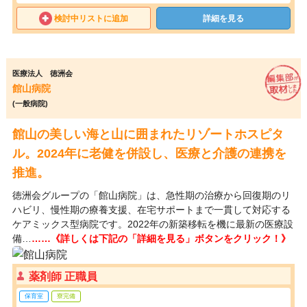
検討中リストに追加
詳細を見る
医療法人 徳洲会
館山病院
(一般病院)
館山の美しい海と山に囲まれたリゾートホスピタ
ル。2024年に老健を併設し、医療と介護の連携を
推進。
徳洲会グループの「館山病院」は、急性期の治療から回復期のリ
ハビリ、慢性期の療養支援、在宅サポートまで一貫して対応する
ケアミックス型病院です。2022年の新築移転を機に最新の医療設
備…
……《詳しくは下記の「詳細を見る」ボタンをクリック！》
薬剤師 正職員
保育室
寮完備