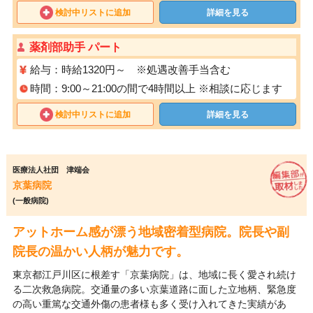
検討中リストに追加
詳細を見る
薬剤部助手 パート
給与：時給1320円～ ※処遇改善手当含む
時間：9:00～21:00の間で4時間以上 ※相談に応じます
検討中リストに追加
詳細を見る
医療法人社団 津端会
京葉病院
(一般病院)
アットホーム感が漂う地域密着型病院。院長や副
院長の温かい人柄が魅力です。
東京都江戸川区に根差す「京葉病院」は、地域に長く愛され続け
る二次救急病院。交通量の多い京葉道路に面した立地柄、緊急度
の高い重篤な交通外傷の患者様も多く受け入れてきた実績があ