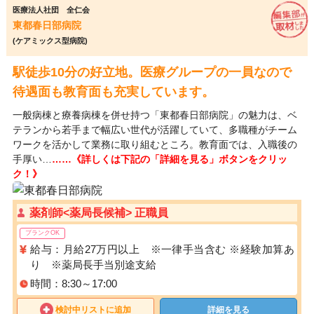
医療法人社団 全仁会
東都春日部病院
(ケアミックス型病院)
駅徒歩10分の好立地。医療グループの一員なので
待遇面も教育面も充実しています。
一般病棟と療養病棟を併せ持つ「東都春日部病院」の魅力は、ベ
テランから若手まで幅広い世代が活躍していて、多職種がチーム
ワークを活かして業務に取り組むところ。教育面では、入職後の
手厚い…
……《詳しくは下記の「詳細を見る」ボタンをクリッ
ク！》
薬剤師<薬局長候補> 正職員
ブランクOK
給与：月給27万円以上 ※一律手当含む ※経験加算あ
り ※薬局長手当別途支給
時間：8:30～17:00
検討中リストに追加
詳細を見る