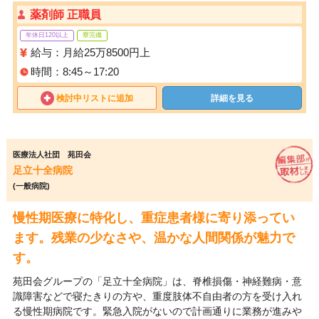
薬剤師 正職員
年休日120以上
寮完備
給与：月給25万8500円上
時間：8:45～17:20
検討中リストに追加
詳細を見る
医療法人社団 苑田会
足立十全病院
(一般病院)
慢性期医療に特化し、重症患者様に寄り添ってい
ます。残業の少なさや、温かな人間関係が魅力で
す。
苑田会グループの「足立十全病院」は、脊椎損傷・神経難病・意
識障害などで寝たきりの方や、重度肢体不自由者の方を受け入れ
る慢性期病院です。緊急入院がないので計画通りに業務が進みや