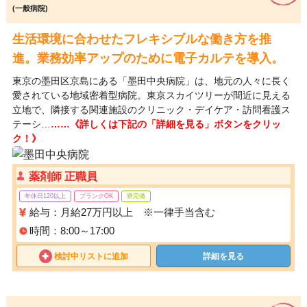
(一般病院)
生活環境に合わせたフレキシブルな働き方を推
進。業務効率アップのために電子カルテを導入。
東京の墨田区京島にある「墨田中央病院」は、地元の人々に長く
愛されている地域密着型病院。東京スカイツリーが間近に見える
立地で、隣接する関連施設のクリニック・デイケア・訪問看護ス
テーシ…
……《詳しくは下記の「詳細を見る」ボタンをクリッ
ク！》
薬剤師 正職員
年休日120以上
ブランクOK
寮完備
給与：月給27万円以上 ※一律手当含む
時間：8:00～17:00
検討中リストに追加
詳細を見る