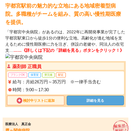
宇都宮駅前の魅力的な立地にある地域密着型病
院。多職種がチームを組み、質の高い慢性期医療
を提供。
「宇都宮中央病院」があるのは、2022年に再開発事業が完了した
宇都宮駅東口から徒歩1分の便利な立地。高齢化が進む地域を支
えるために慢性期医療に力を注ぎ、併設の老健や、同法人の在宅
支…
……《詳しくは下記の「詳細を見る」ボタンをクリック！》
薬剤師 正職員
ブランクOK
保育室
寮完備
駅近
給与：月給26万円～35万円 ※一律手当含む
時間：9:00～17:30
検討中リストに追加
詳細を見る
医療法人 真正会
霞ヶ関南病院