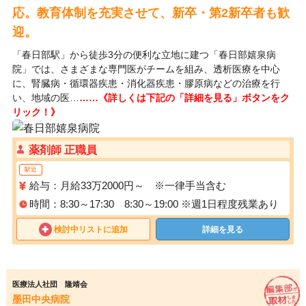
応。教育体制を充実させて、新卒・第2新卒者も歓
迎。
「春日部駅」から徒歩3分の便利な立地に建つ「春日部嬉泉病
院」では、さまざまな専門医がチームを組み、透析医療を中心
に、腎臓病・循環器疾患・消化器疾患・膠原病などの治療を行
い、地域の医…
……《詳しくは下記の「詳細を見る」ボタンをク
リック！》
薬剤師 正職員
駅近
給与：月給33万2000円～ ※一律手当含む
時間：8:30～17:30 8:30～19:00 ※週1日程度残業あり
検討中リストに追加
詳細を見る
医療法人社団 隆靖会
墨田中央病院