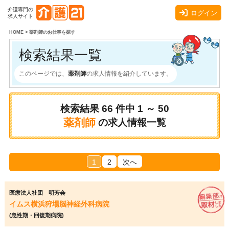
介護専門の
ログイン
求人サイト
HOME
>
薬剤師のお仕事を探す
検索結果一覧
このページでは、
薬剤師
の求人情報を紹介しています。
検索結果
66
件中
1 ～ 50
薬剤師
の求人情報一覧
1
2
次へ
医療法人社団 明芳会
イムス横浜狩場脳神経外科病院
(急性期・回復期病院)