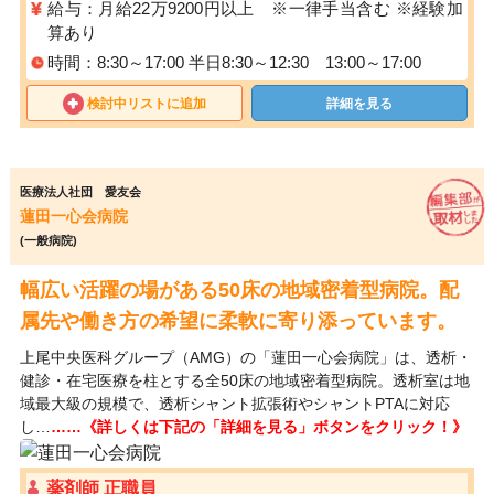
給与：月給22万9200円以上 ※一律手当含む ※経験加
算あり
時間：8:30～17:00 半日8:30～12:30 13:00～17:00
検討中リストに追加
詳細を見る
医療法人社団 愛友会
蓮田一心会病院
(一般病院)
幅広い活躍の場がある50床の地域密着型病院。配
属先や働き方の希望に柔軟に寄り添っています。
上尾中央医科グループ（AMG）の「蓮田一心会病院」は、透析・
健診・在宅医療を柱とする全50床の地域密着型病院。透析室は地
域最大級の規模で、透析シャント拡張術やシャントPTAに対応
し…
……《詳しくは下記の「詳細を見る」ボタンをクリック！》
薬剤師 正職員