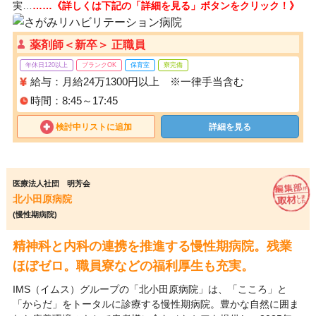
実…
……《詳しくは下記の「詳細を見る」ボタンをクリック！》
薬剤師＜新卒＞ 正職員
年休日120以上
ブランクOK
保育室
寮完備
給与：月給24万1300円以上 ※一律手当含む
時間：8:45～17:45
検討中リストに追加
詳細を見る
医療法人社団 明芳会
北小田原病院
(慢性期病院)
精神科と内科の連携を推進する慢性期病院。残業
ほぼゼロ。職員寮などの福利厚生も充実。
IMS（イムス）グループの「北小田原病院」は、「こころ」と
「からだ」をトータルに診療する慢性期病院。豊かな自然に囲ま