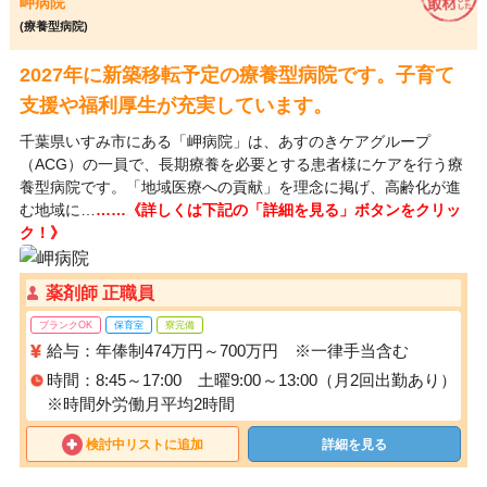
岬病院
(療養型病院)
2027年に新築移転予定の療養型病院です。子育て
支援や福利厚生が充実しています。
千葉県いすみ市にある「岬病院」は、あすのきケアグループ
（ACG）の一員で、長期療養を必要とする患者様にケアを行う療
養型病院です。「地域医療への貢献」を理念に掲げ、高齢化が進
む地域に…
……《詳しくは下記の「詳細を見る」ボタンをクリッ
ク！》
薬剤師 正職員
ブランクOK
保育室
寮完備
給与：年俸制474万円～700万円 ※一律手当含む
時間：8:45～17:00 土曜9:00～13:00（月2回出勤あり）
※時間外労働月平均2時間
検討中リストに追加
詳細を見る