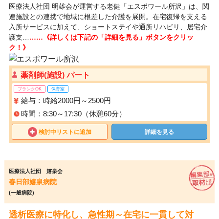
医療法人社団 明雄会が運営する老健「エスポワール所沢」は、関
連施設との連携で地域に根差した介護を展開。在宅復帰を支える
入所サービスに加えて、ショートステイや通所リハビリ、居宅介
護支…
……《詳しくは下記の「詳細を見る」ボタンをクリッ
ク！》
薬剤師(施設) パート
ブランクOK
保育室
給与：時給2000円～2500円
時間：8:30～17:30（休憩60分）
検討中リストに追加
詳細を見る
医療法人社団 嬉泉会
春日部嬉泉病院
(一般病院)
透析医療に特化し、急性期～在宅に一貫して対