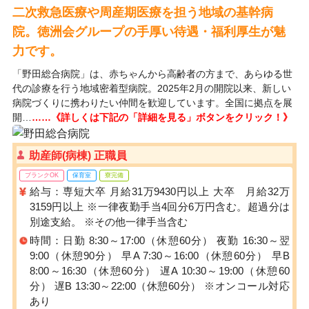
二次救急医療や周産期医療を担う地域の基幹病
院。徳洲会グループの手厚い待遇・福利厚生が魅
力です。
「野田総合病院」は、赤ちゃんから高齢者の方まで、あらゆる世
代の診療を行う地域密着型病院。2025年2月の開院以来、新しい
病院づくりに携わりたい仲間を歓迎しています。全国に拠点を展
開…
……《詳しくは下記の「詳細を見る」ボタンをクリック！》
助産師(病棟) 正職員
ブランクOK
保育室
寮完備
給与：専短大卒 月給31万9430円以上 大卒 月給32万
3159円以上 ※一律夜勤手当4回分6万円含む。超過分は
別途支給。 ※その他一律手当含む
時間：日勤 8:30～17:00（休憩60分） 夜勤 16:30～翌
9:00（休憩90分） 早A 7:30～16:00（休憩60分） 早B
8:00～16:30（休憩60分） 遅A 10:30～19:00（休憩60
分） 遅B 13:30～22:00（休憩60分） ※オンコール対応
あり