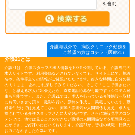
を含む
介護職以外で、病院クリニック勤務を
ご希望の方はコチラ（医療21）
介護21とは
介護21は、介護スタッフの求人情報を100％公開している、介護専門の
求人サイトです。利用登録などされていなくても、サイト上にて、施設
名や、条件等全ての情報がご確認いただけます。好きな時間に自分の気
の向くまま、あれこれ探してみてください。そして「ここで働きたい
な」と思える求人に出会えたら、直接電話応募が可能です（システム経
由も可能です）。また、介護21では、求人を行っている介護施設へ取材
にお伺いさせて頂き、撮影を行い、原稿を作成し、掲載しています。勤
務条件だけでは見えてこない、実際の雰囲気や人間関係も見え、求人を
探されている介護スタッフさんに大変好評です。さらに施設見学のコン
テンツは、他では見ることのできない職場の人間関係などを垣間見るこ
とができ、ご好評いただいております。介護21が、皆様の就職・転職の
お力になれましたら幸いです。