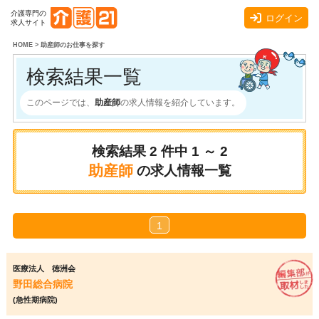
介護専門の
ログイン
求人サイト
HOME
>
助産師のお仕事を探す
検索結果一覧
このページでは、
助産師
の求人情報を紹介しています。
検索結果
2
件中
1 ～ 2
助産師
の求人情報一覧
1
医療法人 徳洲会
野田総合病院
(急性期病院)