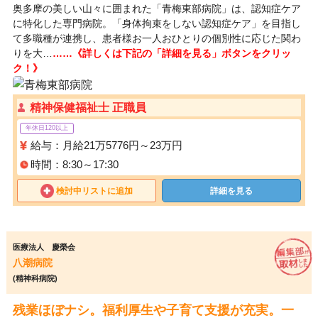
奥多摩の美しい山々に囲まれた「青梅東部病院」は、認知症ケア
に特化した専門病院。「身体拘束をしない認知症ケア」を目指し
て多職種が連携し、患者様お一人おひとりの個別性に応じた関わ
りを大…
……《詳しくは下記の「詳細を見る」ボタンをクリッ
ク！》
精神保健福祉士 正職員
年休日120以上
給与：月給21万5776円～23万円
時間：8:30～17:30
検討中リストに追加
詳細を見る
医療法人 慶榮会
八潮病院
(精神科病院)
残業ほぼナシ。福利厚生や子育て支援が充実。一