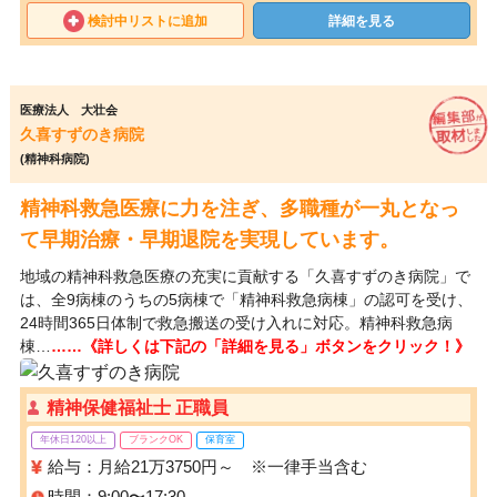
検討中リストに追加
詳細を見る
医療法人 大壮会
久喜すずのき病院
(精神科病院)
精神科救急医療に力を注ぎ、多職種が一丸となっ
て早期治療・早期退院を実現しています。
地域の精神科救急医療の充実に貢献する「久喜すずのき病院」で
は、全9病棟のうちの5病棟で「精神科救急病棟」の認可を受け、
24時間365日体制で救急搬送の受け入れに対応。精神科救急病
棟…
……《詳しくは下記の「詳細を見る」ボタンをクリック！》
精神保健福祉士 正職員
年休日120以上
ブランクOK
保育室
給与：月給21万3750円～ ※一律手当含む
時間：9:00〜17:30