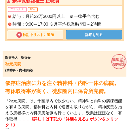
精神保健福祉士 正職員
ブランクOK
駅近
給与：月給22万3000円以上 ※一律手当含む
時間：9:00～17:00 ※月平均残業時間0～2時間
検討中リストに追加
詳細を見る
医療法人 梨香会
秋元病院
(精神科・内科病院)
依存症治療に力を注ぐ精神科・内科一体の病院。
有休取得率が高く、徒歩圏内に保育所完備。
「秋元病院」は、千葉県内で数少ない、精神科と内科の病棟機能
を有する病院。精神科と内科で連携を取りながら、精神疾患を抱
える患者様の内科疾患治療も行っています。残業はほぼなく、有
休取得…
……《詳しくは下記の「詳細を見る」ボタンをクリッ
ク！》