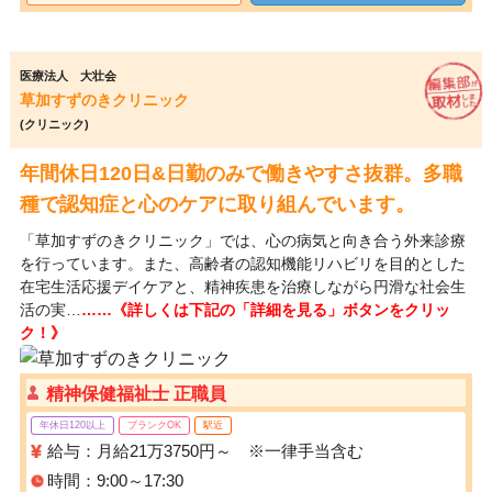
医療法人 大壮会
草加すずのきクリニック
(クリニック)
年間休日120日&日勤のみで働きやすさ抜群。多職
種で認知症と心のケアに取り組んでいます。
「草加すずのきクリニック」では、心の病気と向き合う外来診療
を行っています。また、高齢者の認知機能リハビリを目的とした
在宅生活応援デイケアと、精神疾患を治療しながら円滑な社会生
活の実…
……《詳しくは下記の「詳細を見る」ボタンをクリッ
ク！》
精神保健福祉士 正職員
年休日120以上
ブランクOK
駅近
給与：月給21万3750円～ ※一律手当含む
時間：9:00～17:30