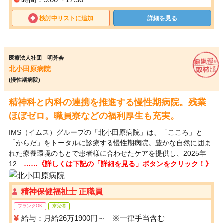
検討中リストに追加
詳細を見る
医療法人社団 明芳会
北小田原病院
(慢性期病院)
精神科と内科の連携を推進する慢性期病院。残業
ほぼゼロ。職員寮などの福利厚生も充実。
IMS（イムス）グループの「北小田原病院」は、「こころ」と
「からだ」をトータルに診療する慢性期病院。豊かな自然に囲ま
れた療養環境のもとで患者様に合わせたケアを提供し、2025年
12…
……《詳しくは下記の「詳細を見る」ボタンをクリック！》
精神保健福祉士 正職員
ブランクOK
寮完備
給与：月給26万1900円～ ※一律手当含む