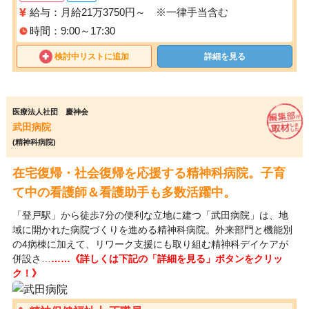
給与：月給21万3750円～ ※一律手当含む
時間：9:00～17:30
検討中リストに追加
詳細を見る
医療法人社団 慶神会
武田病院
(精神科病院)
在宅復帰・社会復帰を応援する精神科病院。子育
て中の看護師＆看護助手も多数活躍中。
「登戸駅」から徒歩7分の便利な立地に建つ「武田病院」は、地
域に開かれた病院づくりを進める精神科病院。外来部門と機能別
の4病棟に加えて、リワーク支援にも取り組む精神科デイケアが
併設さ…
……《詳しくは下記の「詳細を見る」ボタンをクリッ
ク！》