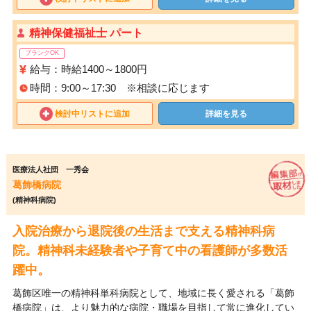
精神保健福祉士 パート
ブランクOK
給与：時給1400～1800円
時間：9:00～17:30 ※相談に応じます
検討中リストに追加
詳細を見る
医療法人社団 一秀会
葛飾橋病院
(精神科病院)
入院治療から退院後の生活まで支える精神科病
院。精神科未経験者や子育て中の看護師が多数活
躍中。
葛飾区唯一の精神科単科病院として、地域に長く愛される「葛飾
橋病院」は、より魅力的な病院・職場を目指して常に進化してい