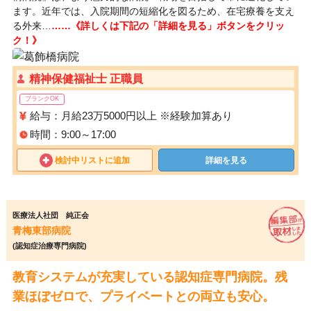
ます。近年では、入院期間の短縮化を図るため、在宅療養を支え
る外来…
……《詳しくは下記の「詳細を見る」ボタンをクリッ
ク！》
精神保健福祉士 正職員
ブランクOK
給与：月給23万5000円以上 ※経験加算あり
時間：9:00～17:00
検討中リストに追加
詳細を見る
医療法人社団 純正会
青梅東部病院
(認知症治療専門病院)
教育システムが充実している認知症専門病院。残
業ほぼゼロで、プライベートとの両立も安心。