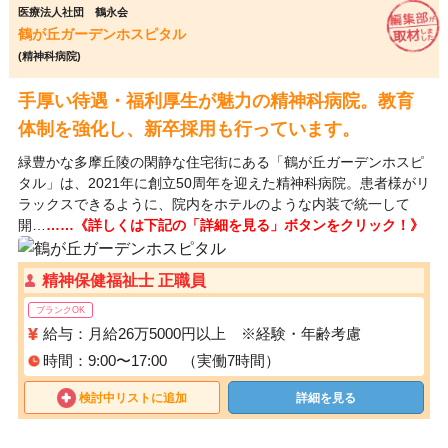
医療法人社団 鶴永会
鶴が丘ガーデンホスピタル
(精神科病院)
手厚い待遇・福利厚生が魅力の精神科病院。教育
体制を強化し、新卒採用も行っています。
緑豊かな多摩丘陵の閑静な住宅街にある「鶴が丘ガーデンホスピ
タル」は、2021年に創立50周年を迎えた精神科病院。患者様がリ
ラックスできるように、院内をホテルのような内装で統一して
開…
……《詳しくは下記の「詳細を見る」ボタンをクリック！》
精神保健福祉士 正職員
ブランクOK
給与：月給26万5000円以上 ※経験・年齢考慮
時間：9:00〜17:00 （実働7時間）
検討中リストに追加
詳細を見る