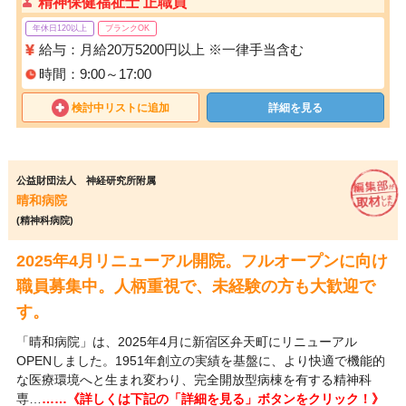
精神保健福祉士 正職員
年休日120以上
ブランクOK
給与：月給20万5200円以上 ※一律手当含む
時間：9:00～17:00
検討中リストに追加
詳細を見る
公益財団法人 神経研究所附属
晴和病院
(精神科病院)
2025年4月リニューアル開院。フルオープンに向け
職員募集中。人柄重視で、未経験の方も大歓迎で
す。
「晴和病院」は、2025年4月に新宿区弁天町にリニューアル
OPENしました。1951年創立の実績を基盤に、より快適で機能的
な医療環境へと生まれ変わり、完全開放型病棟を有する精神科
専…
……《詳しくは下記の「詳細を見る」ボタンをクリック！》