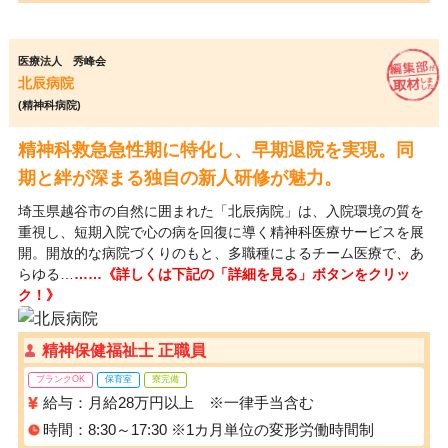
医療法人 秀峰会
北辰病院
(精神科病院)
精神科救急急性期に特化し、早期退院を実現。同
期と絆が深まる独自の新人研修が魅力。
埼玉県越谷市の自然に囲まれた「北辰病院」は、入院環境の質を
重視し、短期入院で心の病を回復に導く精神科医療サービスを展
開。開放的な病院づくりのもと、多職種によるチーム医療で、あ
らゆる…
……《詳しくは下記の「詳細を見る」ボタンをクリッ
ク！》
精神保健福祉士 正職員
ブランクOK
保育室
寮完備
給与：月給28万円以上 ※一律手当含む
時間：8:30～17:30 ※1カ月単位の変形労働時間制