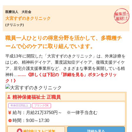
医療法人 大壮会
大宮すずのきクリニック
(クリニック)
職員一人ひとりの得意分野を活かして、多職種チ
ームで心のケアに取り組んでいます。
平成13年に開院した「大宮すずのきクリニック」は、外来診療を
はじめ、精神科デイケア、重度認知症デイケア、復職支援デイケ
ア、居宅介護支援事業所など、さまざまな事業を展開している精
神科…
……《詳しくは下記の「詳細を見る」ボタンをクリッ
ク！》
精神保健福祉士 正職員
年休日120以上
ブランクOK
給与：月給21万3750円～ ※一律手当含む
時間：9:00～17:30
検討中リストに追加
詳細を見る