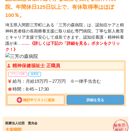
院。年間休日125日以上で、有休取得率はほぼ
100％。
埼玉県入間郡三芳町にある「三芳の森病院」は、認知症ケアと精
神科患者様の長期療養支援に取り組む専門病院。丁寧な新人教育
とキャリア支援で安心して成長できます。認知症看護・精神科看
護が未…
……《詳しくは下記の「詳細を見る」ボタンをクリッ
ク！》
精神保健福祉士 正職員
ブランクOK
保育室
給与：月給19万円～27万円 ※一律手当含む
時間：8:45～17:30
検討中リストに追加
詳細を見る
医療法人社団 透光会
大栄病院