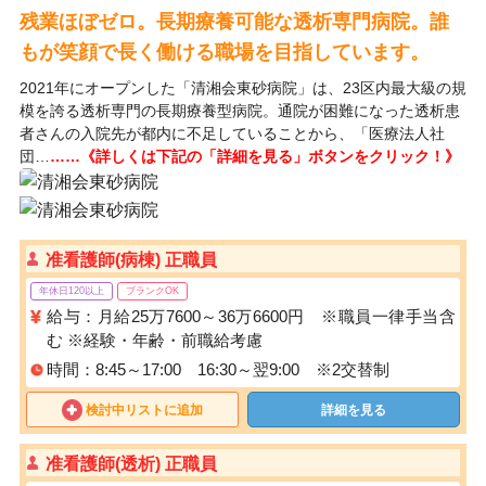
残業ほぼゼロ。長期療養可能な透析専門病院。誰
もが笑顔で長く働ける職場を目指しています。
2021年にオープンした「清湘会東砂病院」は、23区内最大級の規
模を誇る透析専門の長期療養型病院。通院が困難になった透析患
者さんの入院先が都内に不足していることから、「医療法人社
団…
……《詳しくは下記の「詳細を見る」ボタンをクリック！》
准看護師(病棟) 正職員
年休日120以上
ブランクOK
給与：月給25万7600～36万6600円 ※職員一律手当含
む ※経験・年齢・前職給考慮
時間：8:45～17:00 16:30～翌9:00 ※2交替制
検討中リストに追加
詳細を見る
准看護師(透析) 正職員