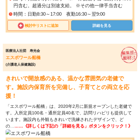
円含む。超過分は別途支給。 ※その他一律手当含む
時間：日勤8:30～17:00 夜勤16:30～翌9:00
検討中リストに追加
詳細を見る
医療法人社団 寿光会
エスポワール船橋
(介護老人保健施設)
きれいで開放感のある、温かな雰囲気の老健で
す。施設内保育所を完備し、子育てとの両立を応
援！
「エスポワール船橋」は、2020年2月に新規オープンした老健で
す。入所定員100名・通所定員40名で、訪問リハビリも提供して
います。施設内も外観もきれいで洗練されたデザインで、ど
の…
……《詳しくは下記の「詳細を見る」ボタンをクリック！》