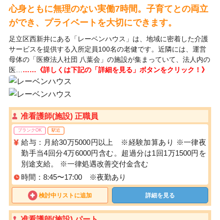
心身ともに無理のない実働7時間。子育てとの両立
ができ、プライベートを大切にできます。
足立区西新井にある「レーベンハウス」は、地域に密着した介護
サービスを提供する入所定員100名の老健です。近隣には、運営
母体の「医療法人社団 八葉会」の施設が集まっていて、法人内の
医…
……《詳しくは下記の「詳細を見る」ボタンをクリック！》
准看護師(施設) 正職員
ブランクOK
駅近
給与：月給30万5000円以上 ※経験加算あり ※一律夜
勤手当4回分4万6000円含む。超過分は1回1万1500円を
別途支給。 ※一律処遇改善交付金含む
時間：8:45〜17:00 ※夜勤あり
検討中リストに追加
詳細を見る
准看護師(施設) パート