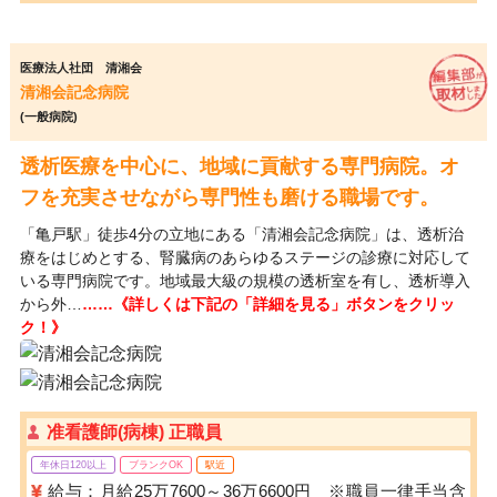
医療法人社団 清湘会
清湘会記念病院
(一般病院)
透析医療を中心に、地域に貢献する専門病院。オ
フを充実させながら専門性も磨ける職場です。
「亀戸駅」徒歩4分の立地にある「清湘会記念病院」は、透析治
療をはじめとする、腎臓病のあらゆるステージの診療に対応して
いる専門病院です。地域最大級の規模の透析室を有し、透析導入
から外…
……《詳しくは下記の「詳細を見る」ボタンをクリッ
ク！》
准看護師(病棟) 正職員
年休日120以上
ブランクOK
駅近
給与：月給25万7600～36万6600円 ※職員一律手当含