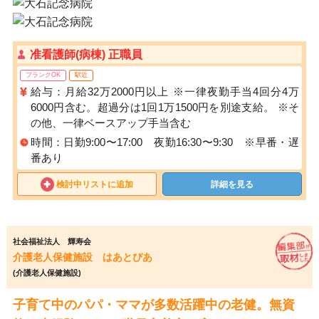
准看護師(病棟) 正職員
ブランクOK
駅近
給与：月給32万2000円以上 ※一律夜勤手当4回分4万
6000円含む。超過分は1回1万1500円を別途支給。 ※そ
の他、一律ベースアップ手当含む
時間：日勤9:00〜17:00 夜勤16:30〜9:30 ※早番・遅
番あり
検討中リストに追加
詳細を見る
社会福祉法人 輝寿会
介護老人保健施設 はあとぴあ
(介護老人保健施設)
子育て中のパパ・ママが多数活躍中の老健。無資