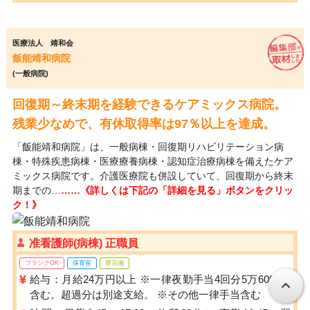
医療法人 靖和会
飯能靖和病院
(一般病院)
回復期～終末期を経験できるケアミックス病院。
残業少なめで、有休取得率は97％以上を達成。
「飯能靖和病院」は、一般病棟・回復期リハビリテーション病
棟・特殊疾患病棟・医療療養病棟・認知症治療病棟を備えたケア
ミックス病院です。介護医療院も併設していて、回復期から終末
期までの…
……《詳しくは下記の「詳細を見る」ボタンをクリッ
ク！》
准看護師(病棟) 正職員
ブランクOK
保育室
寮完備
給与：月給24万円以上 ※一律夜勤手当4回分5万6000円
含む。超過分は別途支給。 ※その他一律手当含む