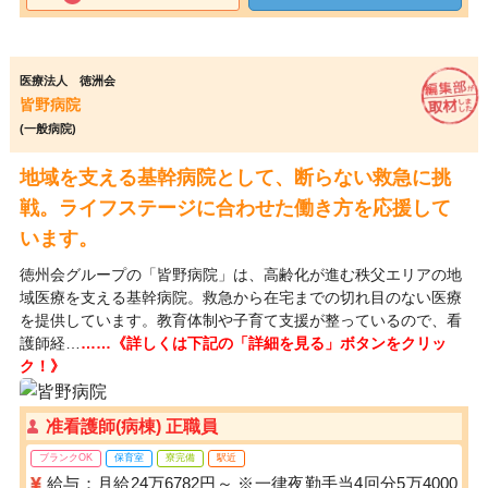
医療法人 徳洲会
皆野病院
(一般病院)
地域を支える基幹病院として、断らない救急に挑
戦。ライフステージに合わせた働き方を応援して
います。
徳州会グループの「皆野病院」は、高齢化が進む秩父エリアの地
域医療を支える基幹病院。救急から在宅までの切れ目のない医療
を提供しています。教育体制や子育て支援が整っているので、看
護師経…
……《詳しくは下記の「詳細を見る」ボタンをクリッ
ク！》
准看護師(病棟) 正職員
ブランクOK
保育室
寮完備
駅近
給与：月給24万6782円～ ※一律夜勤手当4回分5万4000