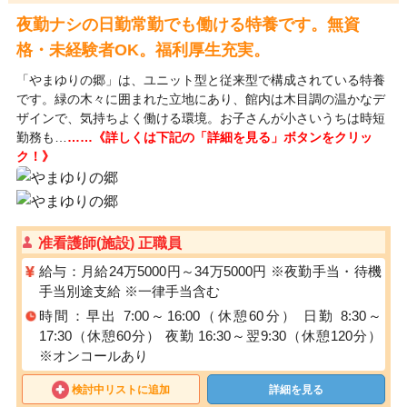
夜勤ナシの日勤常勤でも働ける特養です。無資
格・未経験者OK。福利厚生充実。
「やまゆりの郷」は、ユニット型と従来型で構成されている特養
です。緑の木々に囲まれた立地にあり、館内は木目調の温かなデ
ザインで、気持ちよく働ける環境。お子さんが小さいうちは時短
勤務も…
……《詳しくは下記の「詳細を見る」ボタンをクリッ
ク！》
准看護師(施設) 正職員
給与：月給24万5000円～34万5000円 ※夜勤手当・待機
手当別途支給 ※一律手当含む
時間：早出 7:00～16:00（休憩60分） 日勤 8:30～
17:30（休憩60分） 夜勤 16:30～翌9:30（休憩120分）
※オンコールあり
検討中リストに追加
詳細を見る