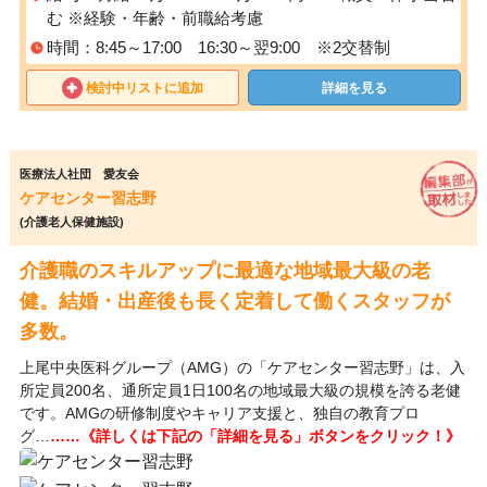
む ※経験・年齢・前職給考慮
時間：8:45～17:00 16:30～翌9:00 ※2交替制
検討中リストに追加
詳細を見る
医療法人社団 愛友会
ケアセンター習志野
(介護老人保健施設)
介護職のスキルアップに最適な地域最大級の老
健。結婚・出産後も長く定着して働くスタッフが
多数。
上尾中央医科グループ（AMG）の「ケアセンター習志野」は、入
所定員200名、通所定員1日100名の地域最大級の規模を誇る老健
です。AMGの研修制度やキャリア支援と、独自の教育プロ
グ…
……《詳しくは下記の「詳細を見る」ボタンをクリック！》