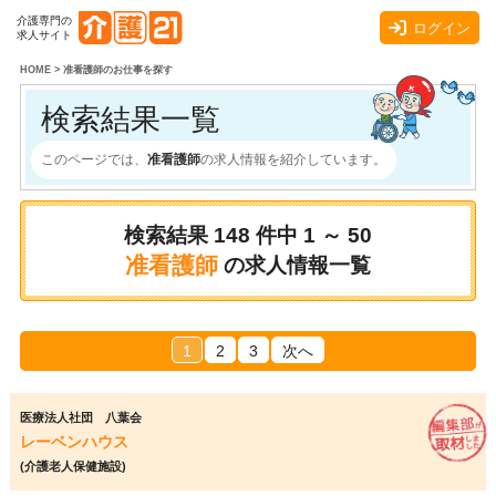
介護専門の
ログイン
求人サイト
HOME
>
准看護師のお仕事を探す
検索結果一覧
このページでは、
准看護師
の求人情報を紹介しています。
検索結果
148
件中
1 ～ 50
准看護師
の求人情報一覧
1
2
3
次へ
医療法人社団 八葉会
レーベンハウス
(介護老人保健施設)