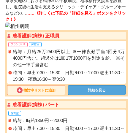
県県央地区における精神科の中核病院。地域移行支援室を設置
し、退院後の生活を支えるクリニック・デイケア・グループホー
ムなどの…
……《詳しくは下記の「詳細を見る」ボタンをクリッ
ク！》
准看護師(病棟) 正職員
ブランクOK
保育室
給与：月給25万2500円以上 ※一律夜勤手当4回分4万
4000円含む。超過分は1回1万1000円を別途支給。 ※そ
の他一律手当含む
時間：早出7:30～15:30 日勤9:00～17:00 遅出11:30～
19:30 夜勤16:30～翌9:30
検討中リストに追加
詳細を見る
准看護師(病棟) パート
保育室
給与：時給1350円～2000円
時間：早出7:30～15:30 日勤9:00～17:00 遅出11:30～