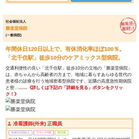
社会福祉法人
勝楽堂病院
(一般病院)
年間休日120日以上で、有休消化率ほぼ100％。
「北千住駅」徒歩10分のケアミックス型病院。
交通利便性の良い「北千住駅」徒歩10分の立地の「勝楽堂病院」
は、赤ちゃんから高齢者の方まで、地域に暮らすあらゆる世代の
患者様の診療を行う地域密着型病院です。近隣の高度急性期病院
と密…
……《詳しくは下記の「詳細を見る」ボタンをクリッ
ク！》
准看護師(外来) 正職員
年休日120以上
ブランクOK
寮完備