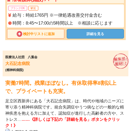
ブランクOK
駅近
給与：時給1765円 ※一律処遇改善交付金含む
時間：8:45〜17:00の5時間以上 ※相談に応じます
検討中リストに追加
詳細を見る
医療法人社団 八葉会
大石記念病院
(精神科病院)
実働7時間。残業ほぼなし。有休取得率8割以上
で、プライベートも充実。
足立区西新井にある「大石記念病院」は、時代や地域のニーズに
寄り添う精神科病院です。統合失調症やうつ病などの一般的な精
神疾患を抱える方に加えて、認知症が進行した高齢者の方や、ス
トレス…
……《詳しくは下記の「詳細を見る」ボタンをクリッ
ク！》