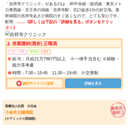
「吉祥寺クリニック」があるのは、JR中央線・総武線・東京メト
ロ東西線・京王井の頭線「吉祥寺駅」北口徒歩1分の好立地。基
幹病院の吉祥寺あさひ病院のすぐ近くなので、とても安心です。
駅周…
……《詳しくは下記の「詳細を見る」ボタンをクリッ
ク！》
准看護師(透析) 正職員
ブランクOK
寮完備
駅近
給与：月給21万7967円以上 ※一律手当含む ※経験・
能力等考慮
時間：7:30～15:45 11:30～19:45 ※交替制
検討中リストに追加
詳細を見る
医療法人社団 大日会
小金井太陽病院
(ケアミックス型病院)