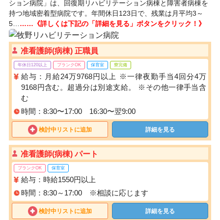
ション病院」は、回復期リハビリテーション病棟と障害者病棟を
持つ地域密着型病院です。年間休日123日で、残業は月平均3～
5…
……《詳しくは下記の「詳細を見る」ボタンをクリック！》
准看護師(病棟) 正職員
年休日120以上
ブランクOK
保育室
寮完備
給与：月給24万9768円以上 ※一律夜勤手当4回分4万
9168円含む。超過分は別途支給。 ※その他一律手当含
む
時間：8:30〜17:00 16:30〜翌9:00
検討中リストに追加
詳細を見る
准看護師(病棟) パート
ブランクOK
保育室
給与：時給1550円以上
時間：8:30～17:00 ※相談に応じます
検討中リストに追加
詳細を見る