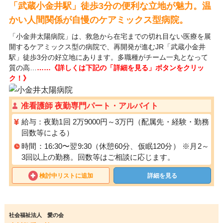
「武蔵小金井駅」徒歩3分の便利な立地が魅力。温
かい人間関係が自慢のケアミックス型病院。
「小金井太陽病院」は、救急から在宅までの切れ目ない医療を展
開するケアミックス型の病院で、再開発が進むJR「武蔵小金井
駅」徒歩3分の好立地にあります。多職種がチーム一丸となって
質の高…
……《詳しくは下記の「詳細を見る」ボタンをクリッ
ク！》
准看護師 夜勤専門パート・アルバイト
給与：夜勤1回 2万9000円～3万円（配属先・経験・勤務
回数等による）
時間：16:30〜翌9:30（休憩60分、仮眠120分） ※月2～
3回以上の勤務。回数等はご相談に応じます。
検討中リストに追加
詳細を見る
社会福祉法人 愛の会