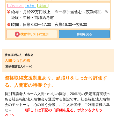
ブランクOK
保育室
寮完備
給与：月給22万円以上 ※一律手当含む（夜勤4回） ※
経験・年齢・前職給考慮
時間：日勤8:30〜17:00 夜勤16:30〜翌9:00
検討中リストに追加
詳細を見る
社会福祉法人 靖和会
入間つつじの園
(特別養護老人ホーム)
資格取得支援制度あり。頑張りをしっかり評価す
る、入間市の特養です。
特別養護老人ホーム入間つつじの園は、20年間の安定運営実績の
ある社会福祉法人靖和会が運営する施設です。社会福祉法人靖和
会のモットーは「心の通う介護」。ご入居者様、ご利用者様の幸
せ＝…
……《詳しくは下記の「詳細を見る」ボタンをクリッ
ク！》