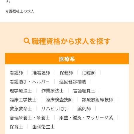
す。
介護福祉士
の求人
職種資格から求人を探す
医療系
看護師
准看護師
保健師
助産師
看護助手・ヘルパー
巡回健診補助
理学療法士
作業療法士
言語聴覚士
臨床工学技士
臨床検査技師
診療放射線技師
救急救命士
リハビリ助手
薬剤師
管理栄養士・栄養士
柔整・鍼灸・マッサージ系
保育士
歯科衛生士