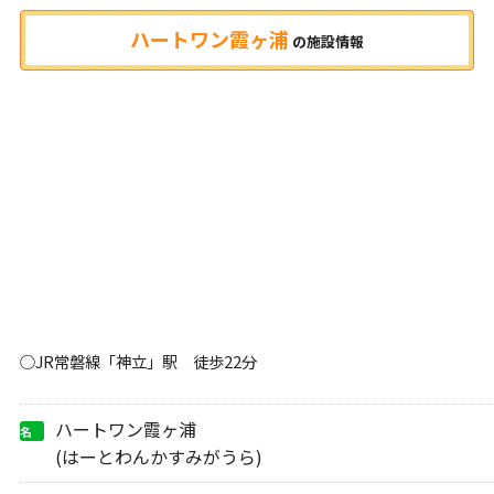
ハートワン霞ヶ浦
の
施設情報
○JR常磐線「神立」駅 徒歩22分
ハートワン霞ヶ浦
名
称
(はーとわんかすみがうら)