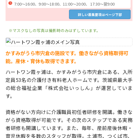
7:00～16:00、9:00～18:00、11:00～20:00、 17:30～翌9:00
詳しい募集要項はページ下部
※マスクなしの写真は撮影時のみはずしています。
かすみがうら市宍倉の施設です。働きながら資格取得可
能。産休・育休も取得できます。
ハートワン霞ヶ浦は、かすみがうら市宍倉にある、入所
定員53名
の介護付き有料老人ホームです。茨城県最大手
の総合福祉企業
「株式会社いっしん」が運営していま
す。
資格がない方向けに介護職員初任者研修を開講。働きな
がら資格取得が
可能です。その次のステップである実務
者研修も開講しています。
また、毎年、産前産後休暇・
育児休暇を多数のスタッフが取得。土浦市、
つくば市、