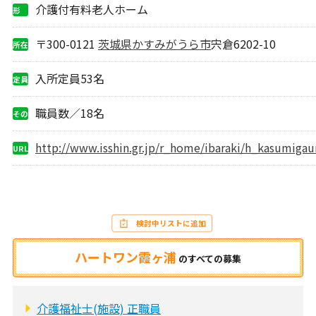
介護付有料老人ホーム
形
態
〒300-0121
茨城県
かすみがうら市
宍倉6202-10
所在
地
入所定員53名
定員
職員数／18名
その
他
http://www.isshin.gr.jp/r_home/ibaraki/h_kasumigau
URL
検討中リストに追加
ハートワン霞ヶ浦
の
すべての募集
介護福祉士(施設) 正職員