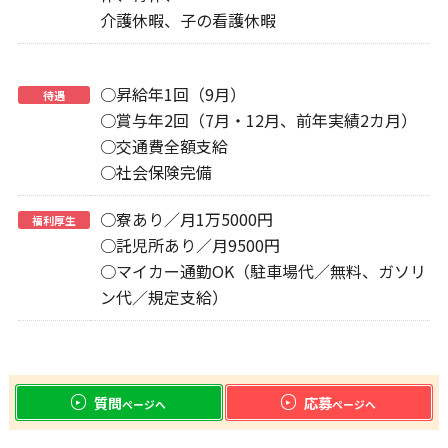
介護休暇、子の看護休暇
○昇給年1回（9月）
待遇
○賞与年2回（7月・12月、前年実績2カ月）
○交通費全額支給
○社会保険完備
○寮あり／月1万5000円
福利厚生
○託児所あり／月9500円
○マイカー通勤OK（駐車場代／無料、ガソリ
ン代／規定支給）
質問
応募
ページへ
ページへ