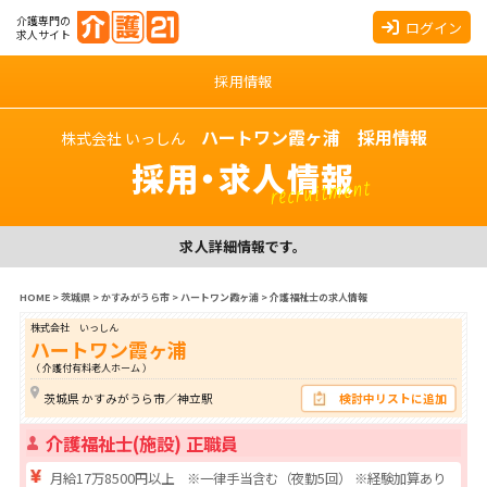
介護専門の
ログイン
求人サイト
採用情報
ハートワン霞ヶ浦 採用情報
株式会社 いっしん
採用・求人情報
recruitment
求人詳細情報です。
HOME
>
茨城県
>
かすみがうら市
>
ハートワン霞ヶ浦
>
介護福祉士の求人情報
株式会社 いっしん
ハートワン霞ヶ浦
（ 介護付有料老人ホーム ）
茨城県 かすみがうら市／神立駅
検討中リストに追加
介護福祉士(施設) 正職員
月給17万8500円以上 ※一律手当含む（夜勤5回） ※経験加算あり