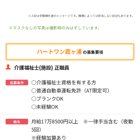
※上記は全職種共通のメッセージです。職種によっては該当しない記述もあります。
※マスクなしの写真は撮影時のみはずしています。
ハートワン霞ヶ浦
の
募集要項
介護福祉士(施設) 正職員
○介護福祉士資格を有する方
応募条件
○普通自動車運転免許（AT限定可）
○ブランクOK
○未経験OK
月給17万8500円以上 ※一律手当含む（夜勤
給与
5回）
※経験加算あり