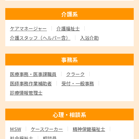
介護系
ケアマネージャー
介護福祉士
介護スタッフ
（ヘルパー含）
入浴介助
事務系
医療事務・医事課職員
クラーク
医師事務作業補助者
受付・一般事務
診療情報管理士
心理・相談系
MSW
ケースワーカー
精神保健福祉士
社会福祉士
相談員