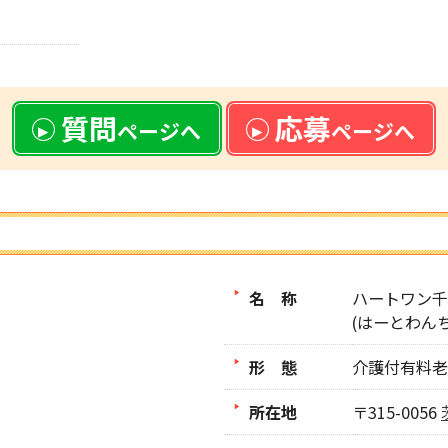
質問
応募
ページへ
ページへ
名 称
ハートワン千
(はーとわん
形 態
介護付有料老
所在地
〒315-0056