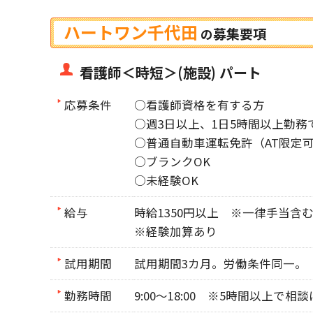
ハートワン千代田
募集要項
の
看護師＜時短＞(施設) パート
応募条件
○看護師資格を有する方
○週3日以上、1日5時間以上勤務
○普通自動車運転免許（AT限定
○ブランクOK
○未経験OK
給与
時給1350円以上 ※一律手当含
※経験加算あり
試用期間
試用期間3カ月。労働条件同一。
勤務時間
9:00～18:00 ※5時間以上で相