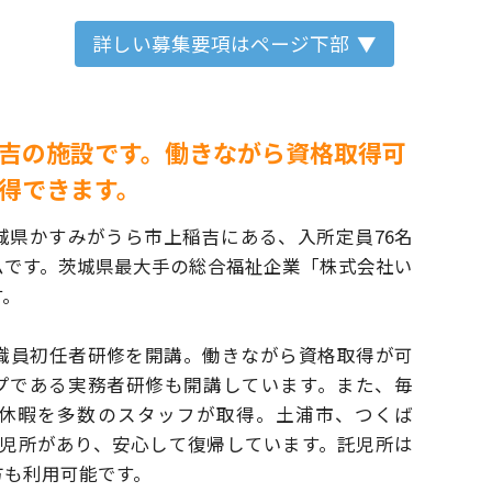
詳しい募集要項はページ下部
吉の施設です。働きながら資格取得可
得できます。
城県かすみがうら市上稲吉にある、
入所定員76名
ムです。茨城県最大手の総合
福祉企業「株式会社い
す。
職員初任者研修を開講。働きながら資格取得が
可
プである実務者研修も開講しています。
また、毎
休暇を多数のスタッフが取得。土浦市、
つくば
託児所があり、安心して復帰しています。
託児所は
方も利用可能です。