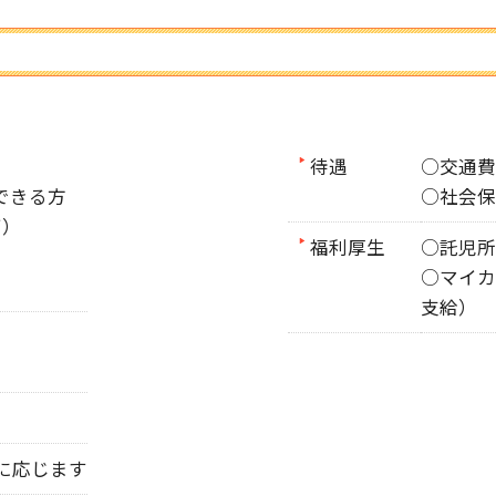
待遇
○交通費
できる方
○社会保
可）
福利厚生
○託児所
○マイカ
支給）
む
談に応じます