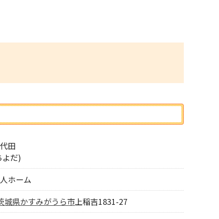
代田
ちよだ)
人ホーム
茨城県
かすみがうら市
上稲吉1831-27