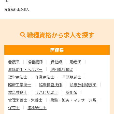
す。
介護福祉士
の求人
職種資格から求人を探す
医療系
看護師
准看護師
保健師
助産師
看護助手・ヘルパー
巡回健診補助
理学療法士
作業療法士
言語聴覚士
臨床工学技士
臨床検査技師
診療放射線技師
救急救命士
リハビリ助手
薬剤師
管理栄養士・栄養士
柔整・鍼灸・マッサージ系
保育士
歯科衛生士