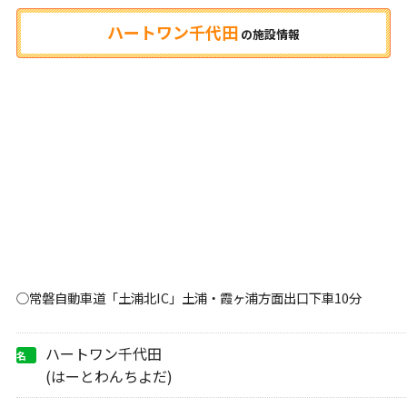
ハートワン千代田
の
施設情報
○常磐自動車道「土浦北IC」土浦・霞ヶ浦方面出口下車10分
ハートワン千代田
名
称
(はーとわんちよだ)