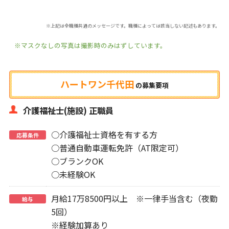
※上記は全職種共通のメッセージです。職種によっては該当しない記述もあります。
※マスクなしの写真は撮影時のみはずしています。
ハートワン千代田
の
募集要項
介護福祉士(施設) 正職員
○介護福祉士資格を有する方
応募条件
○普通自動車運転免許（AT限定可）
○ブランクOK
○未経験OK
月給17万8500円以上 ※一律手当含む（夜勤
給与
5回）
※経験加算あり