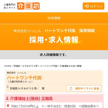
介護専門の
ログイン
求人サイト
採用情報
ハートワン千代田 採用情報
株式会社 いっしん
採用・求人情報
recruitment
求人詳細情報です。
HOME
>
茨城県
>
かすみがうら市
>
ハートワン千代田
>
介護福祉士の求人情報
株式会社 いっしん
ハートワン千代田
（ 介護付有料老人ホーム ）
茨城県 かすみがうら市／ 駅
検討中リストに追加
介護福祉士(施設) 正職員
月給17万8500円以上 ※一律手当含む（夜勤5回） ※経験加算あり