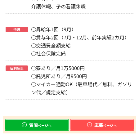
介護休暇、子の看護休暇
○昇給年1回（9月）
待遇
○賞与年2回（7月・12月、前年実績2カ月）
○交通費全額支給
○社会保険完備
○寮あり／月1万5000円
福利厚生
○託児所あり／月9500円
○マイカー通勤OK（駐車場代／無料、ガソリ
ン代／規定支給）
質問
応募
ページへ
ページへ