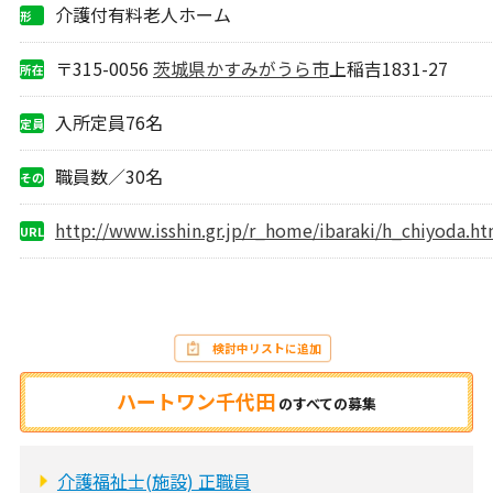
介護付有料老人ホーム
形
態
〒315-0056
茨城県
かすみがうら市
上稲吉1831-27
所在
地
入所定員76名
定員
職員数／30名
その
他
http://www.isshin.gr.jp/r_home/ibaraki/h_chiyoda.ht
URL
検討中リストに追加
ハートワン千代田
の
すべての募集
介護福祉士(施設) 正職員