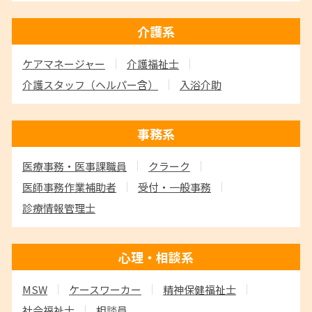
介護系
ケアマネージャー
介護福祉士
介護スタッフ
（ヘルパー含）
入浴介助
事務系
医療事務・医事課職員
クラーク
医師事務作業補助者
受付・一般事務
診療情報管理士
心理・相談系
MSW
ケースワーカー
精神保健福祉士
社会福祉士
相談員