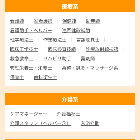
医療系
看護師
准看護師
保健師
助産師
看護助手・ヘルパー
巡回健診補助
理学療法士
作業療法士
言語聴覚士
臨床工学技士
臨床検査技師
診療放射線技師
救急救命士
リハビリ助手
薬剤師
管理栄養士・栄養士
柔整・鍼灸・マッサージ系
保育士
歯科衛生士
介護系
ケアマネージャー
介護福祉士
介護スタッフ
（ヘルパー含）
入浴介助