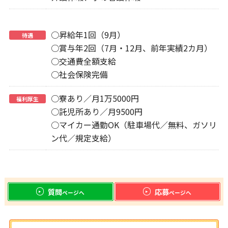
○昇給年1回（9月）
待遇
○賞与年2回（7月・12月、前年実績2カ月）
○交通費全額支給
○社会保険完備
○寮あり／月1万5000円
福利厚生
○託児所あり／月9500円
○マイカー通勤OK（駐車場代／無料、ガソリ
ン代／規定支給）
質問
応募
ページへ
ページへ