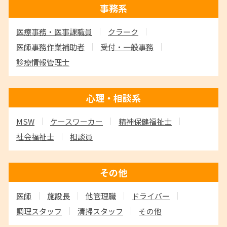
事務系
医療事務・医事課職員
クラーク
医師事務作業補助者
受付・一般事務
診療情報管理士
心理・相談系
MSW
ケースワーカー
精神保健福祉士
社会福祉士
相談員
その他
医師
施設長
他管理職
ドライバー
調理スタッフ
清掃スタッフ
その他