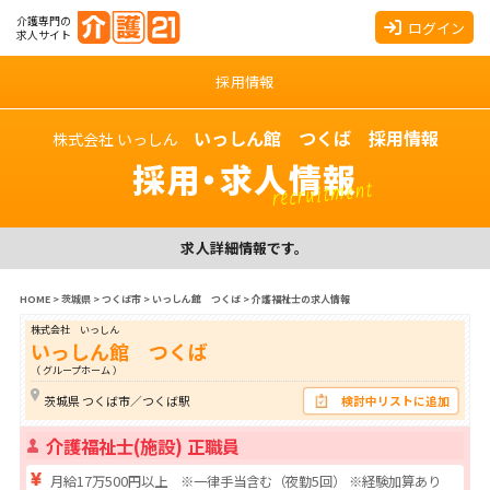
介護専門の
ログイン
求人サイト
採用情報
いっしん館 つくば 採用情報
株式会社 いっしん
採用・求人情報
recruitment
求人詳細情報です。
HOME
>
茨城県
>
つくば市
>
いっしん館 つくば
>
介護福祉士の求人情報
株式会社 いっしん
いっしん館 つくば
（ グループホーム ）
茨城県 つくば市／つくば駅
検討中リストに追加
介護福祉士(施設) 正職員
月給17万500円以上 ※一律手当含む（夜勤5回） ※経験加算あり