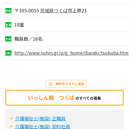
態
〒305-0055
茨城県
つくば市
上原23
所在
地
18室
定員
職員数／16名
その
他
http://www.isshin.gr.jp/g_home/ibaraki/tsukuba.htm
URL
検討中リストに追加
いっしん館 つくば
の
すべての募集
介護福祉士(施設) 正職員
介護福祉士(施設) 契約社員