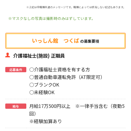
※上記は全職種共通のメッセージです。職種によっては該当しない記述もあります。
※マスクなしの写真は撮影時のみはずしています。
いっしん館 つくば
の
募集要項
介護福祉士(施設) 正職員
○介護福祉士資格を有する方
応募条件
○普通自動車運転免許（AT限定可）
○ブランクOK
○未経験OK
月給17万500円以上 ※一律手当含む（夜勤5
給与
回）
※経験加算あり