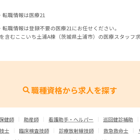
転職情報は医療21
・転職情報は登録不要の医療21にお任せください。
師を含むここいち土浦A棟（茨城県土浦市）の医療スタッフ
職種資格から求人を探す
保健師
助産師
看護助手・ヘルパー
巡回健診補助
技士
臨床検査技師
診療放射線技師
救急救命士