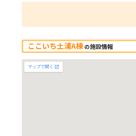
ここいち土浦A棟
施設情報
の