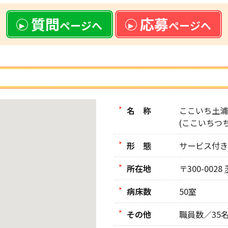
質問
応募
ページへ
ページへ
名 称
ここいち土浦
(ここいちつ
形 態
サービス付き
所在地
〒300-0028
病床数
50室
その他
職員数／35