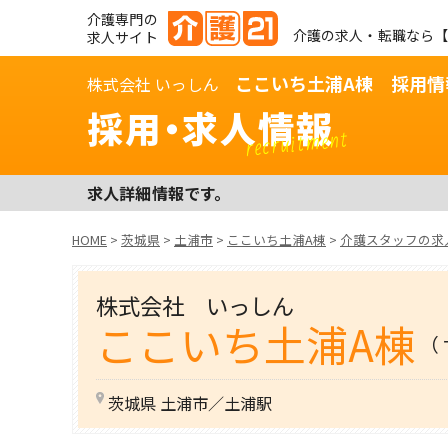
介護専門の
介護の求人・転職なら【
求人サイト
ここいち土浦A棟 採用情
株式会社 いっしん
採用・求人情報
recruitment
求人詳細情報です。
HOME
>
茨城県
>
土浦市
>
ここいち土浦A棟
>
介護スタッフの求
株式会社 いっしん
ここいち土浦A棟
（
茨城県 土浦市／土浦駅