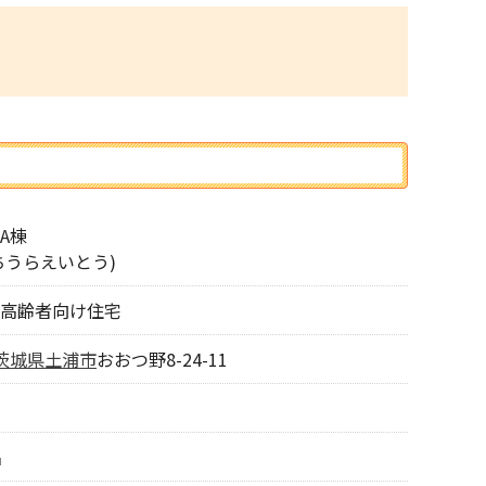
A棟
ちうらえいとう)
高齢者向け住宅
茨城県
土浦市
おおつ野8-24-11
名