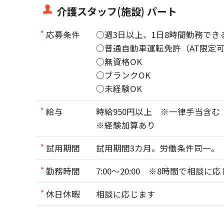
介護スタッフ(施設) パート
応募条件
○週3日以上、1日8時間勤務でき
○普通自動車運転免許（AT限定
○無資格OK
○ブランクOK
○未経験OK
給与
時給950円以上 ※一律手当含む
※経験加算あり
試用期間
試用期間3カ月。労働条件同一。
勤務時間
7:00～20:00 ※8時間で相談に
休日休暇
相談に応じます