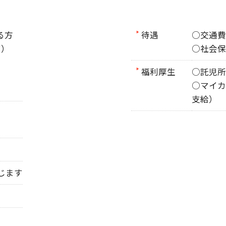
る方
待遇
○交通費
可）
○社会保
福利厚生
○託児所
○マイカ
支給）
応じます