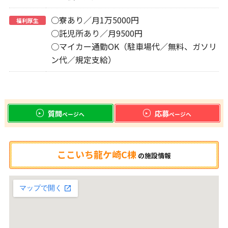
○寮あり／月1万5000円
福利厚生
○託児所あり／月9500円
○マイカー通勤OK（駐車場代／無料、ガソリ
ン代／規定支給）
質問
応募
ページへ
ページへ
ここいち龍ケ崎C棟
の
施設情報