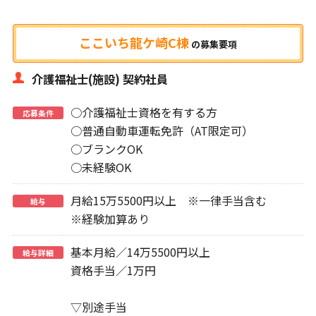
ここいち龍ケ崎C棟
の
募集要項
介護福祉士(施設) 契約社員
○介護福祉士資格を有する方
応募条件
○普通自動車運転免許（AT限定可）
○ブランクOK
○未経験OK
月給15万5500円以上 ※一律手当含む
給与
※経験加算あり
基本月給／14万5500円以上
給与詳細
資格手当／1万円
▽別途手当