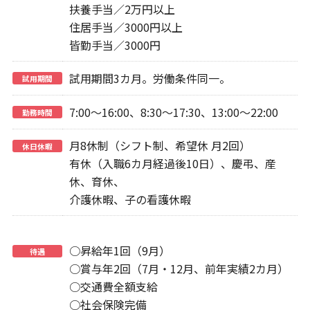
扶養手当／2万円以上
住居手当／3000円以上
皆勤手当／3000円
試用期間3カ月。労働条件同一。
試用期間
7:00～16:00、8:30～17:30、13:00～22:00
勤務時間
月8休制（シフト制、希望休 月2回）
休日休暇
有休（入職6カ月経過後10日）、慶弔、産
休、育休、
介護休暇、子の看護休暇
○昇給年1回（9月）
待遇
○賞与年2回（7月・12月、前年実績2カ月）
○交通費全額支給
○社会保険完備