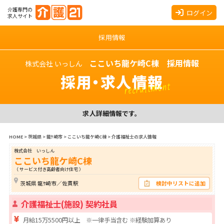
介護専門の
ログイン
求人サイト
採用情報
ここいち龍ケ崎C棟 採用情報
株式会社 いっしん
採用・求人情報
recruitment
求人詳細情報です。
HOME
>
茨城県
>
龍ｹ崎市
>
ここいち龍ケ崎C棟
>
介護福祉士の求人情報
株式会社 いっしん
ここいち龍ケ崎C棟
（ サービス付き高齢者向け住宅 ）
茨城県 龍ｹ崎市／佐貫駅
検討中リストに追加
介護福祉士(施設) 契約社員
月給15万5500円以上 ※一律手当含む ※経験加算あり