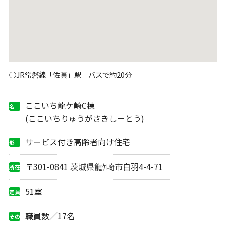
○JR常磐線「佐貫」駅 バスで約20分
ここいち龍ケ崎C棟
名
称
(ここいちりゅうがさきしーとう)
サービス付き高齢者向け住宅
形
態
〒301-0841
茨城県
龍ｹ崎市
白羽4-4-71
所在
地
51室
定員
職員数／17名
その
他