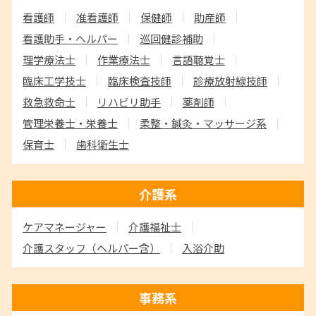
看護師
准看護師
保健師
助産師
看護助手・ヘルパー
巡回健診補助
理学療法士
作業療法士
言語聴覚士
臨床工学技士
臨床検査技師
診療放射線技師
救急救命士
リハビリ助手
薬剤師
管理栄養士・栄養士
柔整・鍼灸・マッサージ系
保育士
歯科衛生士
介護系
ケアマネージャー
介護福祉士
介護スタッフ
（ヘルパー含）
入浴介助
事務系