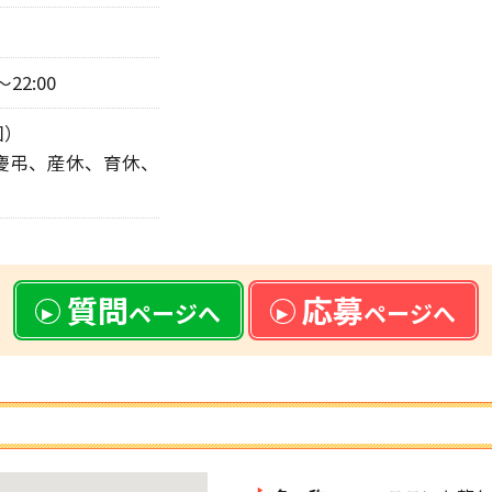
～22:00
回）
、慶弔、産休、育休、
質問
応募
ページへ
ページへ