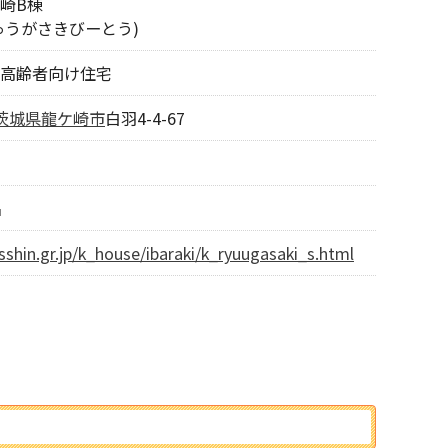
崎B棟
ゅうがさきびーとう)
高齢者向け住宅
茨城県
龍ケ崎市
白羽4-4-67
名
sshin.gr.jp/k_house/ibaraki/k_ryuugasaki_s.html