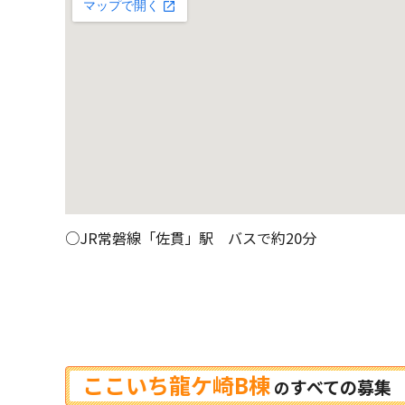
○JR常磐線「佐貫」駅 バスで約20分
ここいち龍ケ崎B棟
すべての募集
の