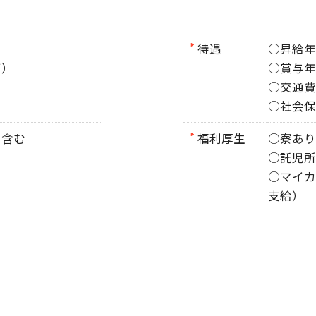
待遇
○昇給年
可）
○賞与年
○交通費
○社会保
当含む
福利厚生
○寮あり
○託児所
○マイカ
支給）