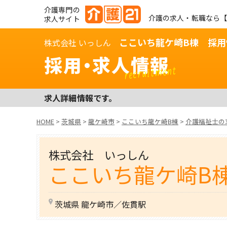
介護専門の
介護の求人・転職なら【
求人サイト
ここいち龍ケ崎B棟 採用
株式会社 いっしん
採用・求人情報
recruitment
求人詳細情報です。
HOME
>
茨城県
>
龍ケ崎市
>
ここいち龍ケ崎B棟
>
介護福祉士の
株式会社 いっしん
ここいち龍ケ崎B
茨城県 龍ケ崎市／佐貫駅