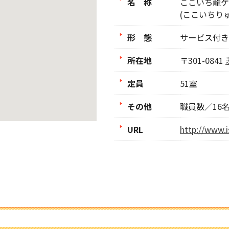
名 称
ここいち龍ケ
(ここいちり
形 態
サービス付き
所在地
〒301-0841
定員
51室
その他
職員数／16
URL
http://www.i