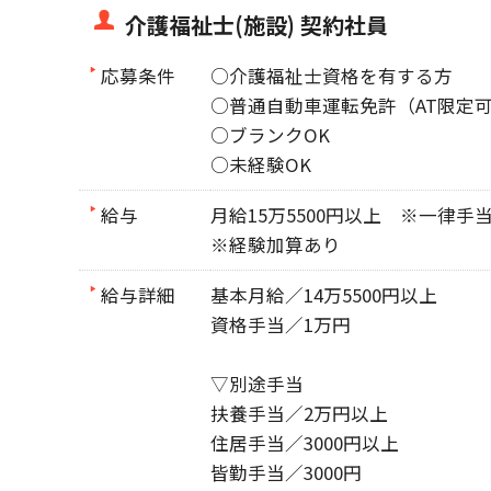
介護福祉士(施設) 契約社員
応募条件
○介護福祉士資格を有する方
○普通自動車運転免許（AT限定
○ブランクOK
○未経験OK
給与
月給15万5500円以上 ※一律手
※経験加算あり
給与詳細
基本月給／14万5500円以上
資格手当／1万円
▽別途手当
扶養手当／2万円以上
住居手当／3000円以上
皆勤手当／3000円