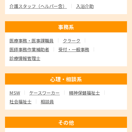
介護スタッフ
（ヘルパー含）
入浴介助
事務系
医療事務・医事課職員
クラーク
医師事務作業補助者
受付・一般事務
診療情報管理士
心理・相談系
MSW
ケースワーカー
精神保健福祉士
社会福祉士
相談員
その他