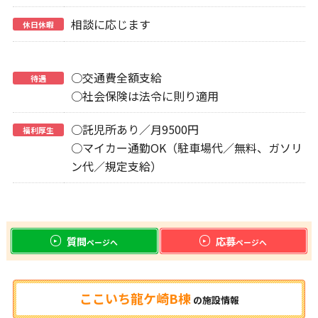
相談に応じます
休日休暇
○交通費全額支給
待遇
○社会保険は法令に則り適用
○託児所あり／月9500円
福利厚生
○マイカー通勤OK（駐車場代／無料、ガソリ
ン代／規定支給）
質問
応募
ページへ
ページへ
ここいち龍ケ崎B棟
の
施設情報