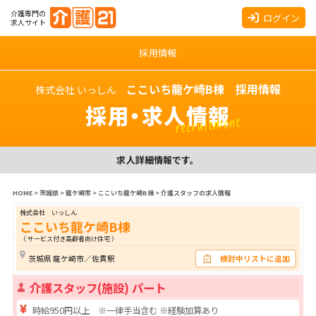
介護専門の
ログイン
求人サイト
採用情報
ここいち龍ケ崎B棟 採用情報
株式会社 いっしん
採用・求人情報
recruitment
求人詳細情報です。
HOME
>
茨城県
>
龍ケ崎市
>
ここいち龍ケ崎B棟
>
介護スタッフの求人情報
株式会社 いっしん
ここいち龍ケ崎B棟
（ サービス付き高齢者向け住宅 ）
茨城県 龍ケ崎市／佐貫駅
検討中リストに追加
介護スタッフ(施設) パート
時給950円以上 ※一律手当含む ※経験加算あり