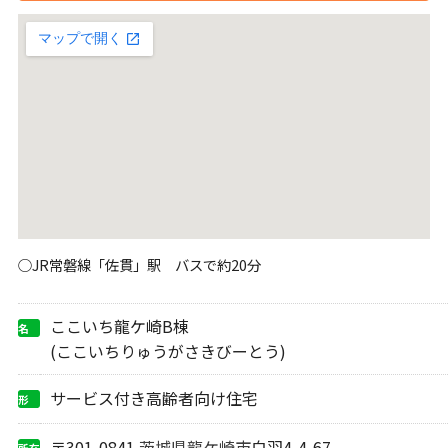
○JR常磐線「佐貫」駅 バスで約20分
ここいち龍ケ崎B棟
名
称
(ここいちりゅうがさきびーとう)
サービス付き高齢者向け住宅
形
態
〒301-0841
茨城県
龍ケ崎市
白羽4-4-67
所在