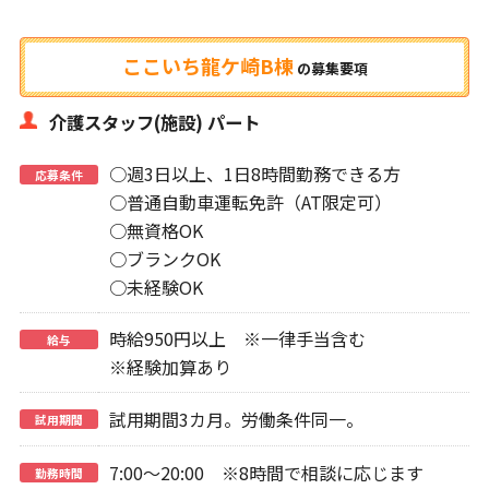
ここいち龍ケ崎B棟
の
募集要項
介護スタッフ(施設) パート
○週3日以上、1日8時間勤務できる方
応募条件
○普通自動車運転免許（AT限定可）
○無資格OK
○ブランクOK
○未経験OK
時給950円以上 ※一律手当含む
給与
※経験加算あり
試用期間3カ月。労働条件同一。
試用期間
7:00～20:00 ※8時間で相談に応じます
勤務時間