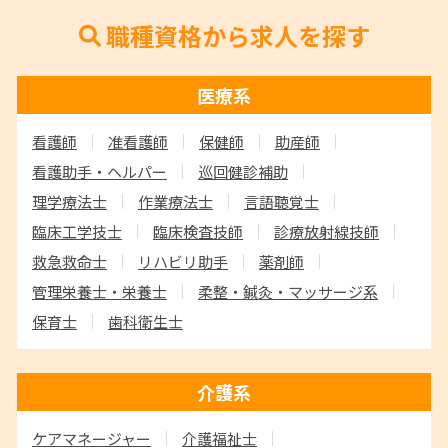
職種資格から求人を探す
医療系
看護師
准看護師
保健師
助産師
看護助手・ヘルパー
巡回健診補助
理学療法士
作業療法士
言語聴覚士
臨床工学技士
臨床検査技師
診療放射線技師
救急救命士
リハビリ助手
薬剤師
管理栄養士・栄養士
柔整・鍼灸・マッサージ系
保育士
歯科衛生士
介護系
ケアマネージャー
介護福祉士