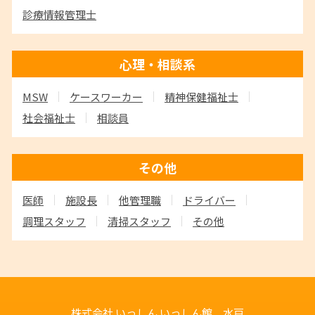
診療情報管理士
心理・相談系
MSW
ケースワーカー
精神保健福祉士
社会福祉士
相談員
その他
医師
施設長
他管理職
ドライバー
調理スタッフ
清掃スタッフ
その他
株式会社 いっしん
いっしん館 水戸