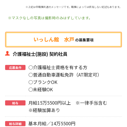
※上記は全職種共通のメッセージです。職種によっては該当しない記述もあります。
※マスクなしの写真は撮影時のみはずしています。
いっしん館 水戸
の
募集要項
介護福祉士(施設) 契約社員
○介護福祉士資格を有する方
応募条件
○普通自動車運転免許（AT限定可）
○ブランクOK
○未経験OK
月給15万5500円以上 ※一律手当含む
給与
※経験加算あり
基本月給／14万5500円
給与詳細