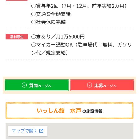
○賞与年2回（7月・12月、前年実績2カ月）
○交通費全額支給
○社会保険完備
○寮あり／月1万5000円
福利厚生
○マイカー通勤OK（駐車場代／無料、ガソリ
ン代／規定支給）
質問
応募
ページへ
ページへ
いっしん館 水戸
の
施設情報