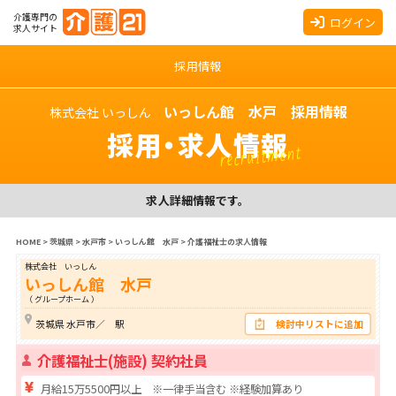
介護専門の
ログイン
求人サイト
採用情報
いっしん館 水戸 採用情報
株式会社 いっしん
採用・求人情報
recruitment
求人詳細情報です。
HOME
>
茨城県
>
水戸市
>
いっしん館 水戸
>
介護福祉士の求人情報
株式会社 いっしん
いっしん館 水戸
（ グループホーム ）
茨城県 水戸市／ 駅
検討中リストに追加
介護福祉士(施設) 契約社員
月給15万5500円以上 ※一律手当含む ※経験加算あり