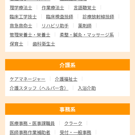
理学療法士
作業療法士
言語聴覚士
臨床工学技士
臨床検査技師
診療放射線技師
救急救命士
リハビリ助手
薬剤師
管理栄養士・栄養士
柔整・鍼灸・マッサージ系
保育士
歯科衛生士
介護系
ケアマネージャー
介護福祉士
介護スタッフ
（ヘルパー含）
入浴介助
事務系
医療事務・医事課職員
クラーク
医師事務作業補助者
受付・一般事務