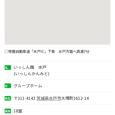
○常磐自動車道「水戸IC」下車 水戸方面へ直進7分
いっしん館 水戸
名
称
(いっしんかんみと)
グループホーム
形
態
〒311-4143
茨城県
水戸市
大塚町1612-14
所在
地
18室
病床