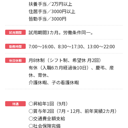
扶養手当／2万円以上
住居手当／3000円以上
皆勤手当／3000円
試用期間3カ月。労働条件同一。
試用期間
7:00～16:00、8:30～17:30、13:00～22:00
勤務時間
月8休制（シフト制、希望休 月2回）
休日休暇
有休（入職6カ月経過後10日）、慶弔、産
休、育休、
介護休暇、子の看護休暇
○昇給年1回（9月）
待遇
○賞与年2回（7月・12月、前年実績2カ月）
○交通費全額支給
○社会保険完備