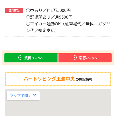
○寮あり／月1万5000円
福利厚生
○託児所あり／月9500円
○マイカー通勤OK（駐車場代／無料、ガソリ
ン代／規定支給）
質問
応募
ページへ
ページへ
ハートリビング土浦中央
の
施設情報