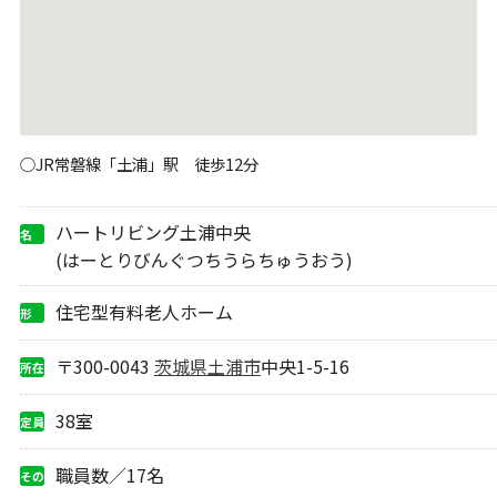
○JR常磐線「土浦」駅 徒歩12分
ハートリビング土浦中央
名
称
(はーとりびんぐつちうらちゅうおう)
住宅型有料老人ホーム
形
態
〒300-0043
茨城県
土浦市
中央1-5-16
所在
地
38室
定員
職員数／17名
その
他