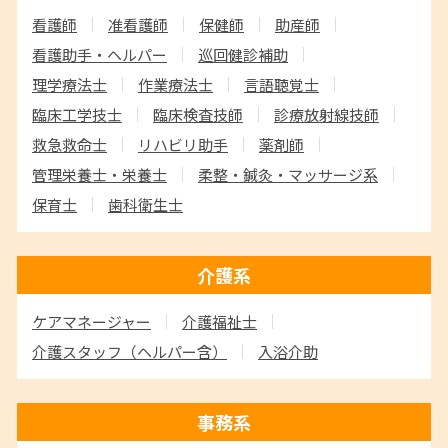
看護師
准看護師
保健師
助産師
看護助手・ヘルパー
巡回健診補助
理学療法士
作業療法士
言語聴覚士
臨床工学技士
臨床検査技師
診療放射線技師
救急救命士
リハビリ助手
薬剤師
管理栄養士・栄養士
柔整・鍼灸・マッサージ系
保育士
歯科衛生士
介護系
ケアマネージャー
介護福祉士
介護スタッフ
（ヘルパー含）
入浴介助
事務系