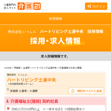
介護専門の
ログイン
求人サイト
採用情報
ハートリビング土浦中央 採用情報
株式会社 いっしん
採用・求人情報
recruitment
求人詳細情報です。
HOME
>
茨城県
>
土浦市
>
ハートリビング土浦中央
>
介護福祉士の求人情報
株式会社 いっしん
ハートリビング土浦中央
（ 住宅型有料老人ホーム ）
茨城県 土浦市／土浦駅
検討中リストに追加
介護福祉士(施設) 契約社員
月給15万5500円以上 ※一律手当含む ※経験加算あり