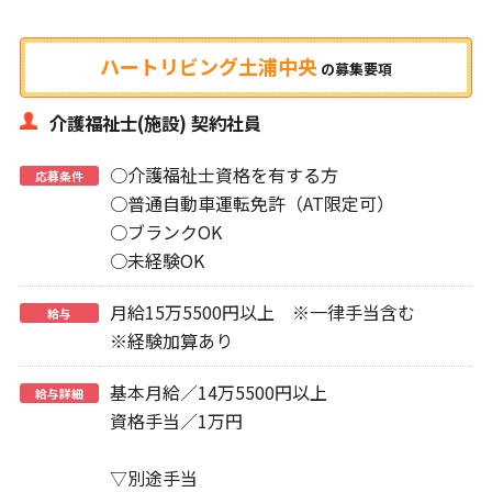
ハートリビング土浦中央
の
募集要項
介護福祉士(施設) 契約社員
○介護福祉士資格を有する方
応募条件
○普通自動車運転免許（AT限定可）
○ブランクOK
○未経験OK
月給15万5500円以上 ※一律手当含む
給与
※経験加算あり
基本月給／14万5500円以上
給与詳細
資格手当／1万円
▽別途手当