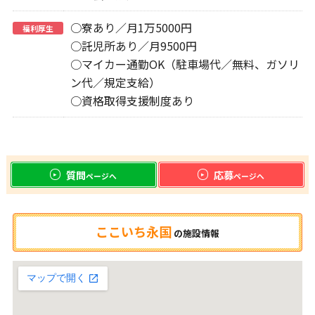
○寮あり／月1万5000円
福利厚生
○託児所あり／月9500円
○マイカー通勤OK（駐車場代／無料、ガソリ
ン代／規定支給）
○資格取得支援制度あり
質問
応募
ページへ
ページへ
ここいち永国
の
施設情報