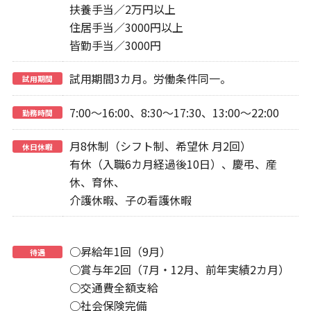
扶養手当／2万円以上
住居手当／3000円以上
皆勤手当／3000円
試用期間3カ月。労働条件同一。
試用期間
7:00～16:00、8:30～17:30、13:00～22:00
勤務時間
月8休制（シフト制、希望休 月2回）
休日休暇
有休（入職6カ月経過後10日）、慶弔、産
休、育休、
介護休暇、子の看護休暇
○昇給年1回（9月）
待遇
○賞与年2回（7月・12月、前年実績2カ月）
○交通費全額支給
○社会保険完備