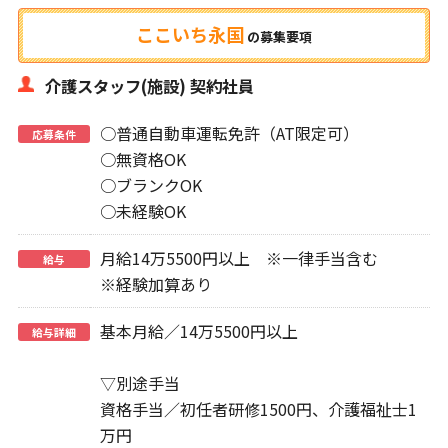
ここいち永国
の
募集要項
介護スタッフ(施設) 契約社員
○普通自動車運転免許（AT限定可）
応募条件
○無資格OK
○ブランクOK
○未経験OK
月給14万5500円以上 ※一律手当含む
給与
※経験加算あり
基本月給／14万5500円以上
給与詳細
▽別途手当
資格手当／初任者研修1500円、介護福祉士1
万円