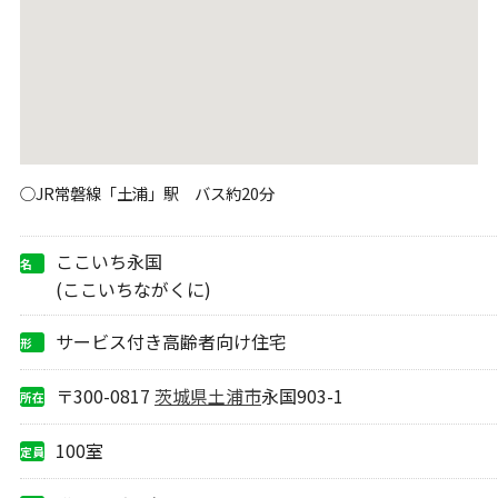
○JR常磐線「土浦」駅 バス約20分
ここいち永国
名
称
(ここいちながくに)
サービス付き高齢者向け住宅
形
態
〒300-0817
茨城県
土浦市
永国903-1
所在
地
100室
定員