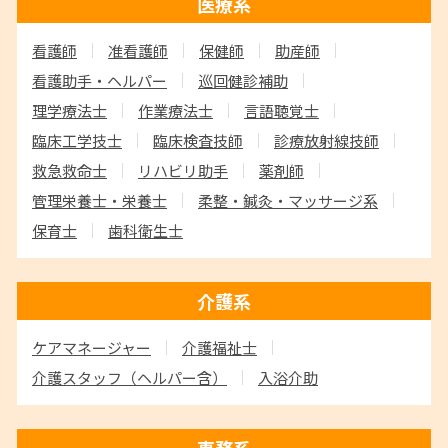
医療系
看護師
准看護師
保健師
助産師
看護助手・ヘルパー
巡回健診補助
理学療法士
作業療法士
言語聴覚士
臨床工学技士
臨床検査技師
診療放射線技師
救急救命士
リハビリ助手
薬剤師
管理栄養士・栄養士
柔整・鍼灸・マッサージ系
保育士
歯科衛生士
介護系
ケアマネージャー
介護福祉士
介護スタッフ
（ヘルパー含）
入浴介助
事務系