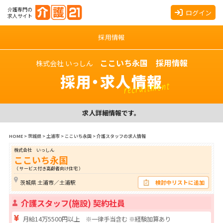
介護専門の
ログイン
求人サイト
採用情報
ここいち永国 採用情報
株式会社 いっしん
採用・求人情報
recruitment
求人詳細情報です。
HOME
>
茨城県
>
土浦市
>
ここいち永国
>
介護スタッフの求人情報
株式会社 いっしん
ここいち永国
（ サービス付き高齢者向け住宅 ）
茨城県 土浦市／土浦駅
検討中リストに追加
介護スタッフ(施設) 契約社員
月給14万5500円以上 ※一律手当含む ※経験加算あり