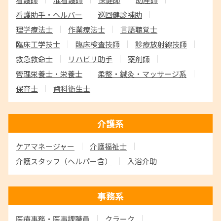
看護助手・ヘルパー
巡回健診補助
理学療法士
作業療法士
言語聴覚士
臨床工学技士
臨床検査技師
診療放射線技師
救急救命士
リハビリ助手
薬剤師
管理栄養士・栄養士
柔整・鍼灸・マッサージ系
保育士
歯科衛生士
介護系
ケアマネージャー
介護福祉士
介護スタッフ
（ヘルパー含）
入浴介助
事務系
医療事務・医事課職員
クラーク