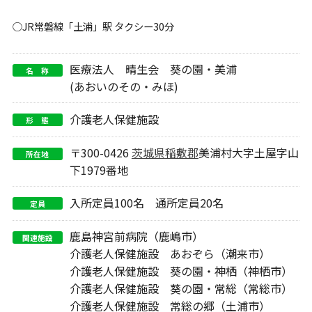
○JR常磐線「土浦」駅 タクシー30分
医療法人 晴生会 葵の園・美浦
名 称
(あおいのその・みほ)
介護老人保健施設
形 態
〒300-0426
茨城県
稲敷郡
美浦村大字土屋字山
所在地
下1979番地
入所定員100名 通所定員20名
定員
鹿島神宮前病院（鹿嶋市）
関連施設
介護老人保健施設 あおぞら（潮来市）
介護老人保健施設 葵の園・神栖（神栖市）
介護老人保健施設 葵の園・常総（常総市）
介護老人保健施設 常総の郷（土浦市）