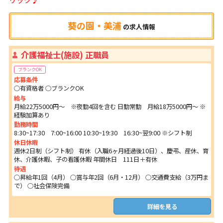
葵の園・美浦
の
求人情報
介護福祉士(施設) 正職員
ブランクOK
応募条件
○有資格者 ○ブランクOK
給与
月給22万5000円～ ※夜勤4回を含む 日勤常勤 月給18万5000円～ ※
経験加算あり
勤務時間
8:30~17:30 7:00~16:00 10:30~19:30 16:30~翌9:00 ※シフト制
休日休暇
週休2日制（シフト制） 有休（入職6ヶ月経過後10日）、慶弔、産休、育
休、介護休暇、子の看護休暇 年間休日 111日＋有休
待遇
○昇給年1回（4月） ○賞与年2回（6月・12月） ○交通費支給（3万円ま
で） ○社会保険完備
詳細を見る