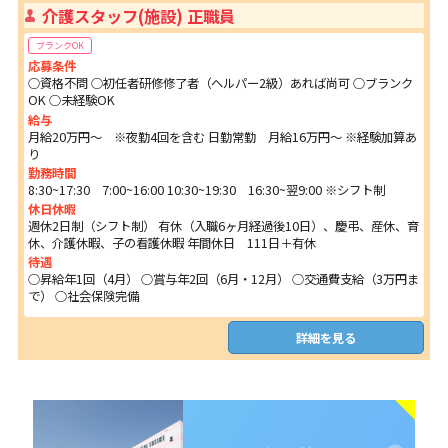
介護スタッフ(施設) 正職員
ブランクOK
応募条件
○資格不問 ○初任者研修修了者（ヘルパー2級）あれば尚可 ○ブランク
OK ○未経験OK
給与
月給20万円～ ※夜勤4回を含む 日勤常勤 月給16万円～ ※経験加算あ
り
勤務時間
8:30~17:30 7:00~16:00 10:30~19:30 16:30~翌9:00 ※シフト制
休日休暇
週休2日制（シフト制） 有休（入職6ヶ月経過後10日）、慶弔、産休、育
休、介護休暇、子の看護休暇 年間休日 111日＋有休
待遇
○昇給年1回（4月） ○賞与年2回（6月・12月） ○交通費支給（3万円ま
で） ○社会保険完備
詳細を見る