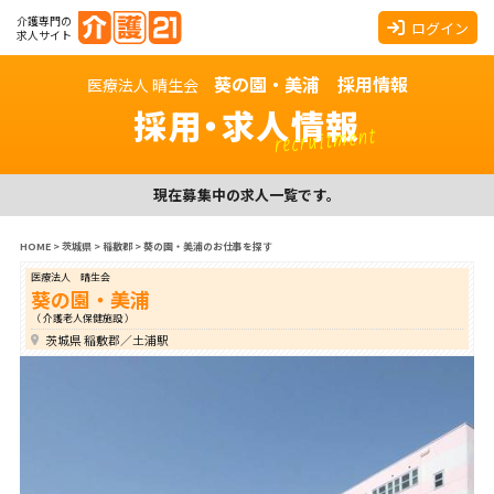
介護専門の
ログイン
求人サイト
葵の園・美浦 採用情報
医療法人 晴生会
採用・求人情報
recruitment
現在募集中の求人一覧です。
HOME
>
茨城県
>
稲敷郡
>
葵の園・美浦のお仕事を探す
医療法人 晴生会
葵の園・美浦
（ 介護老人保健施設 ）
茨城県 稲敷郡／土浦駅