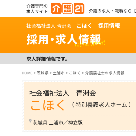
介護専門の
介護の求人・転職なら【
求人サイト
こほく 採用情報
社会福祉法人 青洲会
採用・求人情報
recruitment
求人詳細情報です。
HOME
>
茨城県
>
土浦市
>
こほく
>
介護福祉士の求人情報
社会福祉法人 青洲会
こほく
（ 特別養護老人ホーム ）
茨城県 土浦市／神立駅