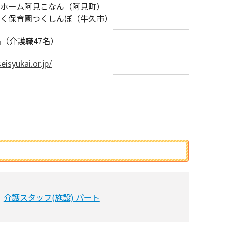
ホーム阿見こなん（阿見町）
く保育園つくしんぼ（牛久市）
名（介護職47名）
isyukai.or.jp/
介護スタッフ(施設) パート