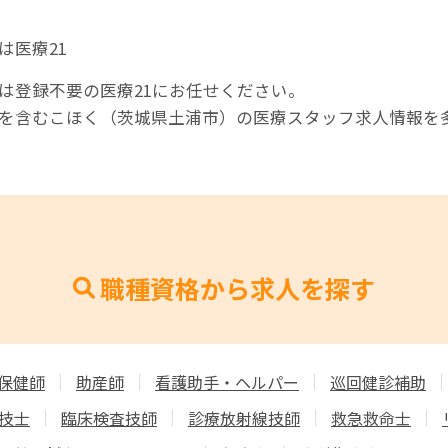
は医療21
は登録不要の医療21にお任せください。
師を含むこほく（茨城県土浦市）の医療スタッフ求人情報を
職種資格から求人を探す
保健師
助産師
看護助手・ヘルパー
巡回健診補助
技士
臨床検査技師
診療放射線技師
救急救命士