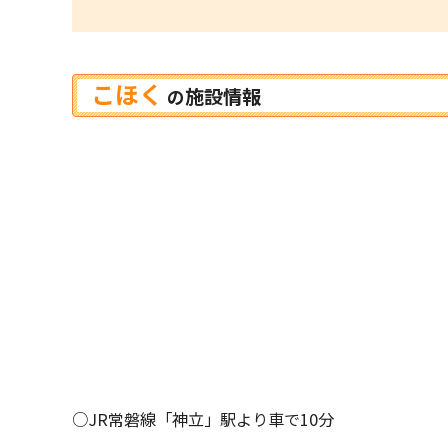
こほく
施設情報
の
○JR常磐線「神立」駅より車で10分