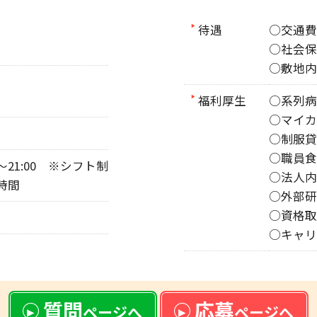
待遇
○交通費
○社会保
○敷地内
福利厚生
○系列病
○マイカ
○制服貸
○職員食
:00～21:00 ※シフト制
○法人内
8時間
○外部研
○資格取
○キャリ
質問
応募
ページへ
ページへ