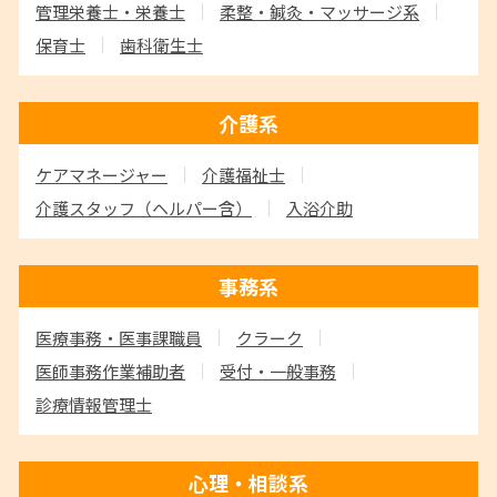
管理栄養士・栄養士
柔整・鍼灸・マッサージ系
保育士
歯科衛生士
介護系
ケアマネージャー
介護福祉士
介護スタッフ
（ヘルパー含）
入浴介助
事務系
医療事務・医事課職員
クラーク
医師事務作業補助者
受付・一般事務
診療情報管理士
心理・相談系