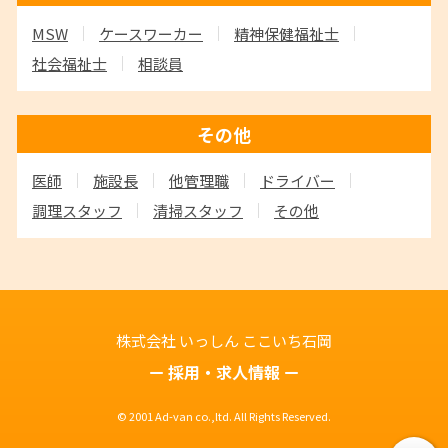
MSW
ケースワーカー
精神保健福祉士
社会福祉士
相談員
その他
医師
施設長
他管理職
ドライバー
調理スタッフ
清掃スタッフ
その他
株式会社 いっしん
ここいち石岡
採用・求人情報
© 2001 Ad-van co.,ltd. All Rights Reserved.