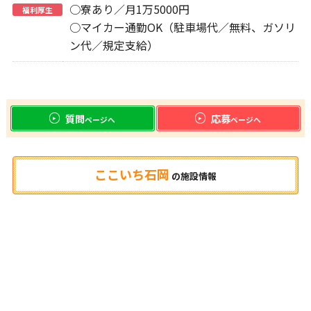
○寮あり／月1万5000円
福利厚生
○マイカー通勤OK（駐車場代／無料、ガソリ
ン代／規定支給）
質問
応募
ページへ
ページへ
ここいち石岡
の
施設情報