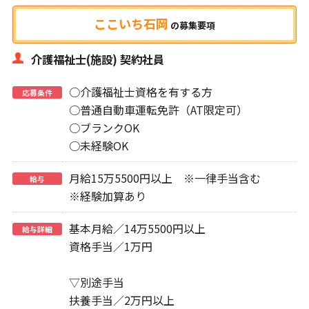
ここいち石岡
の
募集要項
介護福祉士(施設) 契約社員
○介護福祉士資格を有する方
応募条件
○普通自動車運転免許（AT限定可）
○ブランクOK
○未経験OK
月給15万5500円以上 ※一律手当含む
給与
※経験加算あり
基本月給／14万5500円以上
給与詳細
資格手当／1万円
▽別途手当
扶養手当／2万円以上