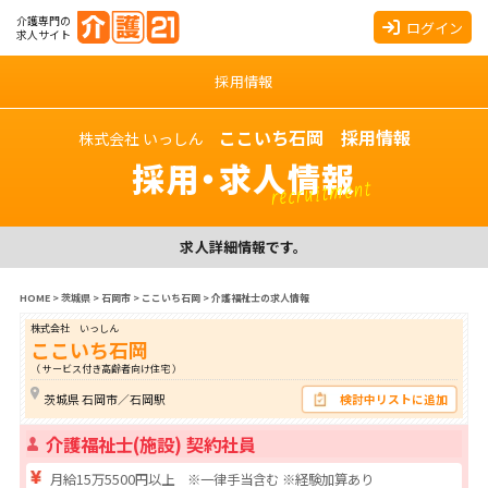
介護専門の
ログイン
求人サイト
採用情報
ここいち石岡 採用情報
株式会社 いっしん
採用・求人情報
recruitment
求人詳細情報です。
HOME
>
茨城県
>
石岡市
>
ここいち石岡
>
介護福祉士の求人情報
株式会社 いっしん
ここいち石岡
（ サービス付き高齢者向け住宅 ）
茨城県 石岡市／石岡駅
検討中リストに追加
介護福祉士(施設) 契約社員
月給15万5500円以上 ※一律手当含む ※経験加算あり