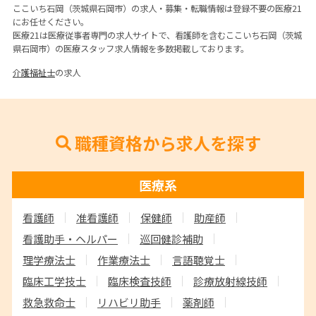
ここいち石岡（茨城県石岡市）の求人・募集・転職情報は登録不要の医療21
にお任せください。
医療21は医療従事者専門の求人サイトで、看護師を含むここいち石岡（茨城
県石岡市）の医療スタッフ求人情報を多数掲載しております。
介護福祉士
の求人
職種資格から求人を探す
医療系
看護師
准看護師
保健師
助産師
看護助手・ヘルパー
巡回健診補助
理学療法士
作業療法士
言語聴覚士
臨床工学技士
臨床検査技師
診療放射線技師
救急救命士
リハビリ助手
薬剤師