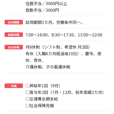
住居手当／3000円以上
皆勤手当／3000円
試用期間3カ月。労働条件同一。
試用期間
7:00～16:00、8:30～17:30、13:00～22:00
勤務時間
月8休制（シフト制、希望休 月2回）
休日休暇
有休（入職6カ月経過後10日）、慶弔、産
休、育休、
介護休暇、子の看護休暇
○昇給年1回（9月）
待遇
○賞与年2回（7月・12月、前年実績2カ月）
○交通費全額支給
○社会保険完備