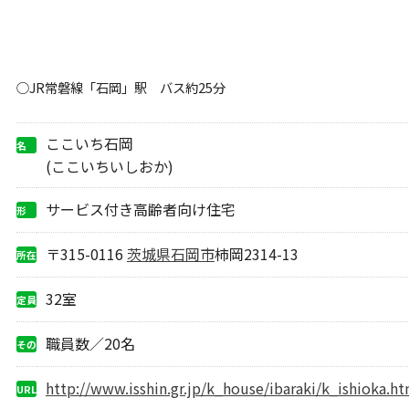
○JR常磐線「石岡」駅 バス約25分
ここいち石岡
名
称
(ここいちいしおか)
サービス付き高齢者向け住宅
形
態
〒315-0116
茨城県
石岡市
柿岡2314-13
所在
地
32室
定員
職員数／20名
その
他
http://www.isshin.gr.jp/k_house/ibaraki/k_ishioka.ht
URL