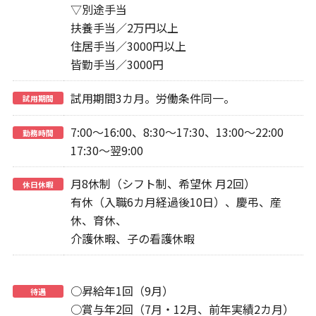
▽別途手当
扶養手当／2万円以上
住居手当／3000円以上
皆勤手当／3000円
試用期間3カ月。労働条件同一。
試用期間
7:00～16:00、8:30～17:30、13:00～22:00
勤務時間
17:30～翌9:00
月8休制（シフト制、希望休 月2回）
休日休暇
有休（入職6カ月経過後10日）、慶弔、産
休、育休、
介護休暇、子の看護休暇
○昇給年1回（9月）
待遇
○賞与年2回（7月・12月、前年実績2カ月）