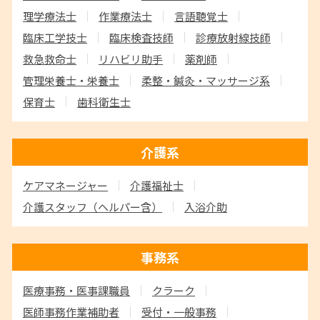
理学療法士
作業療法士
言語聴覚士
臨床工学技士
臨床検査技師
診療放射線技師
救急救命士
リハビリ助手
薬剤師
管理栄養士・栄養士
柔整・鍼灸・マッサージ系
保育士
歯科衛生士
介護系
ケアマネージャー
介護福祉士
介護スタッフ
（ヘルパー含）
入浴介助
事務系
医療事務・医事課職員
クラーク
医師事務作業補助者
受付・一般事務