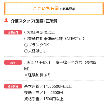
ここいち石岡
の
募集要項
介護スタッフ(施設) 正職員
○初任者研修以上
応募条件
○普通自動車運転免許（AT限定可）
○ブランクOK
○未経験OK
月給17万円以上 ※一律手当含む（夜勤5
給与
回）
※経験加算あり
基本月給／14万5500円以上
給与詳細
夜勤手当／1回 4600円
資格手当／1500円以上