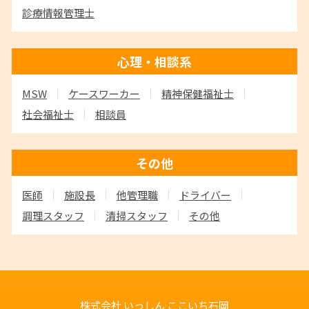
診療情報管理士
心理・相談系
MSW
ケースワーカー
精神保健福祉士
社会福祉士
相談員
その他
医師
施設長
他管理職
ドライバー
調理スタッフ
清掃スタッフ
その他
株式会社 いっしん
ここいち石岡