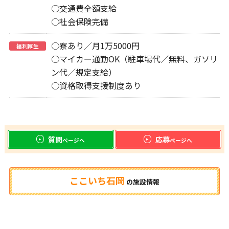
○交通費全額支給
○社会保険完備
○寮あり／月1万5000円
福利厚生
○マイカー通勤OK（駐車場代／無料、ガソリ
ン代／規定支給）
○資格取得支援制度あり
質問
応募
ページへ
ページへ
ここいち石岡
の
施設情報