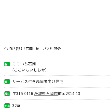
○JR常磐線「石岡」駅 バス約25分
ここいち石岡
名
称
(ここいちいしおか)
サービス付き高齢者向け住宅
形
態
〒315-0116
茨城県
石岡市
柿岡2314-13
所在
地
32室
定員