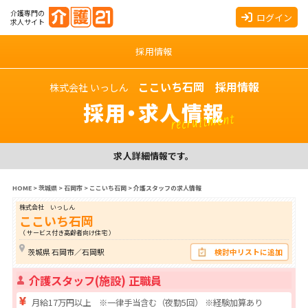
介護専門の
ログイン
求人サイト
採用情報
ここいち石岡 採用情報
株式会社 いっしん
採用・求人情報
recruitment
求人詳細情報です。
HOME
>
茨城県
>
石岡市
>
ここいち石岡
>
介護スタッフの求人情報
株式会社 いっしん
ここいち石岡
（ サービス付き高齢者向け住宅 ）
茨城県 石岡市／石岡駅
検討中リストに追加
介護スタッフ(施設) 正職員
月給17万円以上 ※一律手当含む（夜勤5回） ※経験加算あり