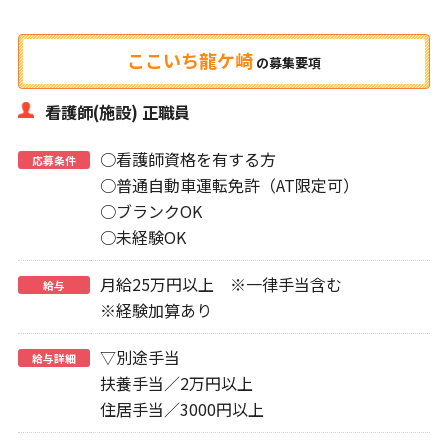
ここいち龍ケ崎
の
募集要項
看護師(施設) 正職員
○看護師資格を有する方
応募条件
○普通自動車運転免許（AT限定可）
○ブランクOK
○未経験OK
月給25万円以上 ※一律手当含む
給与
※経験加算あり
▽別途手当
給与詳細
扶養手当／2万円以上
住居手当／3000円以上