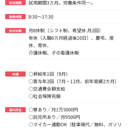
試用期間3カ月。労働条件同一。
試用期間
8:30～17:30
勤務時間
月8休制（シフト制、希望休 月2回）
休日休暇
有休（入職6カ月経過後10日）、慶弔、産
休、育休、
介護休暇、子の看護休暇
○昇給年1回（9月）
待遇
○賞与年2回（7月・12月、前年実績2カ月）
○交通費全額支給
○社会保険完備
○寮あり／月1万5000円
福利厚生
○託児所あり／月9500円
○マイカー通勤OK（駐車場代／無料、ガソリ