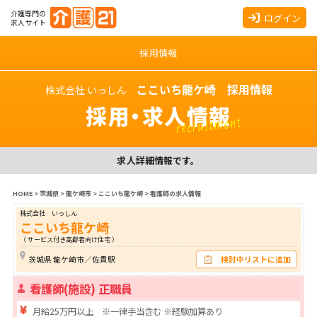
介護専門の
ログイン
求人サイト
採用情報
ここいち龍ケ崎 採用情報
株式会社 いっしん
採用・求人情報
recruitment
求人詳細情報です。
HOME
>
茨城県
>
龍ケ崎市
>
ここいち龍ケ崎
>
看護師の求人情報
株式会社 いっしん
ここいち龍ケ崎
（ サービス付き高齢者向け住宅 ）
茨城県 龍ケ崎市／佐貫駅
検討中リストに追加
看護師(施設) 正職員
月給25万円以上 ※一律手当含む ※経験加算あり