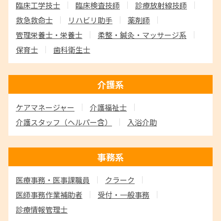
臨床工学技士
臨床検査技師
診療放射線技師
救急救命士
リハビリ助手
薬剤師
管理栄養士・栄養士
柔整・鍼灸・マッサージ系
保育士
歯科衛生士
介護系
ケアマネージャー
介護福祉士
介護スタッフ
（ヘルパー含）
入浴介助
事務系
医療事務・医事課職員
クラーク
医師事務作業補助者
受付・一般事務
診療情報管理士