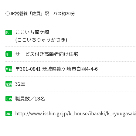
○JR常磐線「佐貫」駅 バス約20分
ここいち龍ケ崎
名
称
(ここいちりゅうがさき)
サービス付き高齢者向け住宅
形
態
〒301-0841
茨城県
龍ケ崎市
白羽4-4-6
所在
地
32室
定員
職員数／18名
その
他
http://www.isshin.gr.jp/k_house/ibaraki/k_ryuugasak
URL