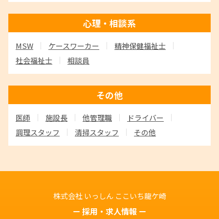
心理・相談系
MSW
ケースワーカー
精神保健福祉士
社会福祉士
相談員
その他
医師
施設長
他管理職
ドライバー
調理スタッフ
清掃スタッフ
その他
株式会社 いっしん
ここいち龍ケ崎
採用・求人情報