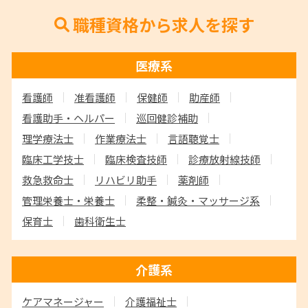
職種資格から求人を探す
医療系
看護師
准看護師
保健師
助産師
看護助手・ヘルパー
巡回健診補助
理学療法士
作業療法士
言語聴覚士
臨床工学技士
臨床検査技師
診療放射線技師
救急救命士
リハビリ助手
薬剤師
管理栄養士・栄養士
柔整・鍼灸・マッサージ系
保育士
歯科衛生士
介護系
ケアマネージャー
介護福祉士