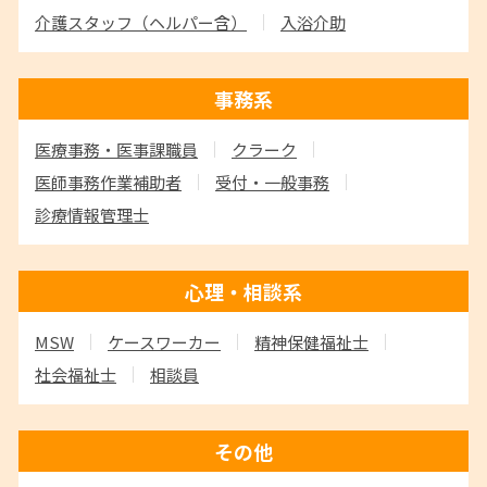
介護スタッフ
（ヘルパー含）
入浴介助
事務系
医療事務・医事課職員
クラーク
医師事務作業補助者
受付・一般事務
診療情報管理士
心理・相談系
MSW
ケースワーカー
精神保健福祉士
社会福祉士
相談員
その他