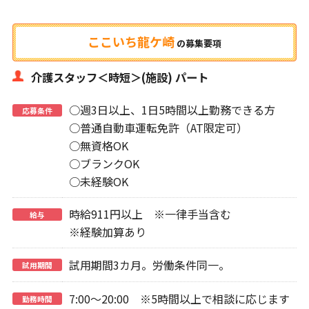
ここいち龍ケ崎
の
募集要項
介護スタッフ＜時短＞(施設) パート
○週3日以上、1日5時間以上勤務できる方
応募条件
○普通自動車運転免許（AT限定可）
○無資格OK
○ブランクOK
○未経験OK
時給911円以上 ※一律手当含む
給与
※経験加算あり
試用期間3カ月。労働条件同一。
試用期間
7:00～20:00 ※5時間以上で相談に応じます
勤務時間