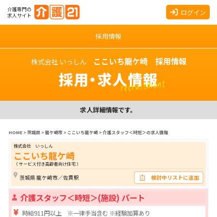
介護専門の
ログイン
求人サイト
採用情報
ここいち龍ケ崎 採用情報
株式会社 いっしん
採用・求人情報
recruitment
求人詳細情報です。
HOME
>
茨城県
>
龍ケ崎市
>
ここいち龍ケ崎
>
介護スタッフ＜時短＞の求人情報
株式会社 いっしん
ここいち龍ケ崎
（ サービス付き高齢者向け住宅 ）
茨城県 龍ケ崎市／佐貫駅
検討中リストに追加
介護スタッフ＜時短＞(施設) パート
時給911円以上 ※一律手当含む ※経験加算あり