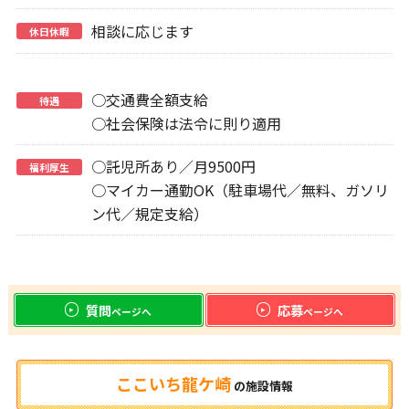
相談に応じます
休日休暇
○交通費全額支給
待遇
○社会保険は法令に則り適用
○託児所あり／月9500円
福利厚生
○マイカー通勤OK（駐車場代／無料、ガソリ
ン代／規定支給）
質問
応募
ページへ
ページへ
ここいち龍ケ崎
の
施設情報