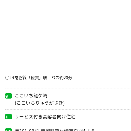
○JR常磐線「佐貫」駅 バス約20分
ここいち龍ケ崎
名
称
(ここいちりゅうがさき)
サービス付き高齢者向け住宅
形
態
〒301-0841
茨城県
龍ケ崎市
白羽4-4-6
所在