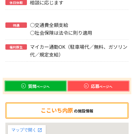
相談に応じます
休日休暇
○交通費全額支給
待遇
○社会保険は法令に則り適用
マイカー通勤OK（駐車場代／無料、ガソリン
福利厚生
代／規定支給）
質問
応募
ページへ
ページへ
ここいち内原
の
施設情報