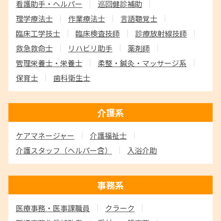
看護助手・ヘルパー
巡回健診補助
理学療法士
作業療法士
言語聴覚士
臨床工学技士
臨床検査技師
診療放射線技師
救急救命士
リハビリ助手
薬剤師
管理栄養士・栄養士
柔整・鍼灸・マッサージ系
保育士
歯科衛生士
介護系
ケアマネージャー
介護福祉士
介護スタッフ
（ヘルパー含）
入浴介助
事務系
医療事務・医事課職員
クラーク