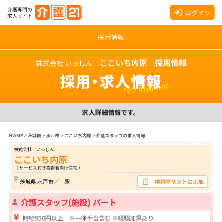
介護専門の
ログイン
求人サイト
採用情報
ここいち内原 採用情報
株式会社 いっしん
採用・求人情報
recruitment
求人詳細情報です。
HOME
>
茨城県
>
水戸市
>
ここいち内原
>
介護スタッフの求人情報
株式会社 いっしん
ここいち内原
（ サービス付き高齢者向け住宅 ）
茨城県 水戸市／ 駅
検討中リストに追加
介護スタッフ(施設) パート
時給950円以上 ※一律手当含む ※経験加算あり