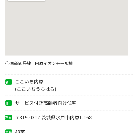
○国道50号線 内原イオンモール横
ここいち内原
名
称
(ここいちうちはら)
サービス付き高齢者向け住宅
形
態
〒319-0317
茨城県
水戸市
内原1-168
所在
地
48室
定員