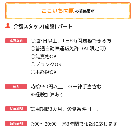
ここいち内原
の
募集要項
介護スタッフ(施設) パート
○週3日以上、1日8時間勤務できる方
応募条件
○普通自動車運転免許（AT限定可）
○無資格OK
○ブランクOK
○未経験OK
時給950円以上 ※一律手当含む
給与
※経験加算あり
試用期間3カ月。労働条件同一。
試用期間
7:00～20:00 ※8時間で相談に応じます
勤務時間