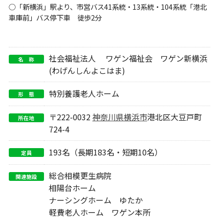
○「新横浜」駅より、市営バス41系統・13系統・104系統「港北
車庫前」バス停下車 徒歩2分
社会福祉法人 ワゲン福祉会 ワゲン新横浜
名 称
(わげんしんよこはま)
特別養護老人ホーム
形 態
〒222-0032
神奈川県
横浜市
港北区大豆戸町
所在地
724-4
193名（長期183名・短期10名）
定員
総合相模更生病院
関連施設
相陽台ホーム
ナーシングホーム ゆたか
軽費老人ホーム ワゲン本所