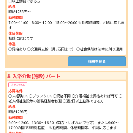
日以上勤務できる方
給与
時給1253円～
勤務時間
7:00～11:00 8:00～12:00 15:00～20:00 ※勤務時間等、相談に応じま
す
休日休暇
相談に応じます
待遇
○昇給あり ○交通費支給（月3万円まで） ○社会保険は法令に則り適用
詳細を見る
入浴介助(施設) パート
ブランクOK
応募条件
○未経験OK ○ブランクOK ○資格不問 〇介護福祉士資格あれば尚可 ○
老人福祉施設等の勤務経験者歓迎 ○週2日以上勤務できる方
給与
時給1298円
勤務時間
9:00～12:00、13:30～16:30（両方・いずれかでも可） または9:00～
17:00の間で3時間程度 ※勤務時間、休憩時間等、相談に応じます