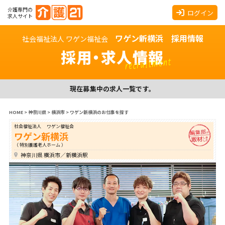
介護専門の
ログイン
求人サイト
ワゲン新横浜 採用情報
社会福祉法人 ワゲン福祉会
採用・求人情報
recruitment
現在募集中の求人一覧です。
HOME
>
神奈川県
>
横浜市
>
ワゲン新横浜のお仕事を探す
社会福祉法人 ワゲン福祉会
ワゲン新横浜
（ 特別養護老人ホーム ）
神奈川県 横浜市／新横浜駅