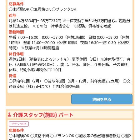
応募条件
○未経験OK ○無資格OK ○ブランクOK
給与
月給24万6834円～35万7232円 ※一律夜勤手当5回分3万円含む。超過分
は別途支給。 ※その他一律手当含む ※経験、資格等を考慮
勤務時間
早番 7:00～16:00 8:00～17:00（休憩1時間） 日勤 9:00～18:00（休憩
1時間） 遅番 11:00～20:00（休憩1時間） 夜勤 16:30～翌10:30（休憩2
時間） ※残業は月10時間程度
休日休暇
週休2日制（勤務表によるシフト制） 夏季休暇（3日）※連休取得可、有
休（入職6カ月経過後10日）、慶弔、産休、育休、介護休暇、子の看護
休暇、特別休暇 年間休日110日
待遇
○昇給年1回（7月） ○賞与年2回（6月・12月、前年実績2.2カ月） ○交
通費支給（月3万円まで） ○社会保険完備
詳細を見る
介護スタッフ(施設) パート
ブランクOK
応募条件
○未経験OK ○資格不問 ○ブランクOK ○施設等の勤務経験者歓迎 ○週2