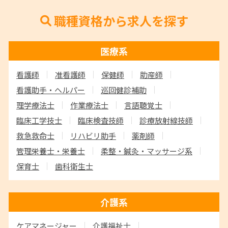
職種資格から求人を探す
医療系
看護師
准看護師
保健師
助産師
看護助手・ヘルパー
巡回健診補助
理学療法士
作業療法士
言語聴覚士
臨床工学技士
臨床検査技師
診療放射線技師
救急救命士
リハビリ助手
薬剤師
管理栄養士・栄養士
柔整・鍼灸・マッサージ系
保育士
歯科衛生士
介護系
ケアマネージャー
介護福祉士