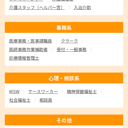
介護スタッフ
（ヘルパー含）
入浴介助
事務系
医療事務・医事課職員
クラーク
医師事務作業補助者
受付・一般事務
診療情報管理士
心理・相談系
MSW
ケースワーカー
精神保健福祉士
社会福祉士
相談員
その他