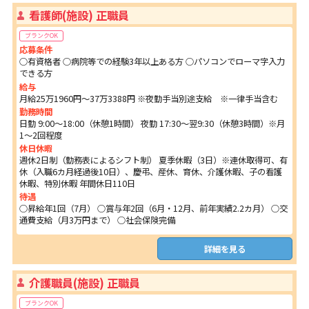
看護師(施設) 正職員
ブランクOK
応募条件
○有資格者 ○病院等での経験3年以上ある方 ○パソコンでローマ字入力
できる方
給与
月給25万1960円～37万3388円 ※夜勤手当別途支給 ※一律手当含む
勤務時間
日勤 9:00～18:00（休憩1時間） 夜勤 17:30～翌9:30（休憩3時間）※月
1～2回程度
休日休暇
週休2日制（勤務表によるシフト制） 夏季休暇（3日）※連休取得可、有
休（入職6カ月経過後10日）、慶弔、産休、育休、介護休暇、子の看護
休暇、特別休暇 年間休日110日
待遇
○昇給年1回（7月） ○賞与年2回（6月・12月、前年実績2.2カ月） ○交
通費支給（月3万円まで） ○社会保険完備
詳細を見る
介護職員(施設) 正職員
ブランクOK