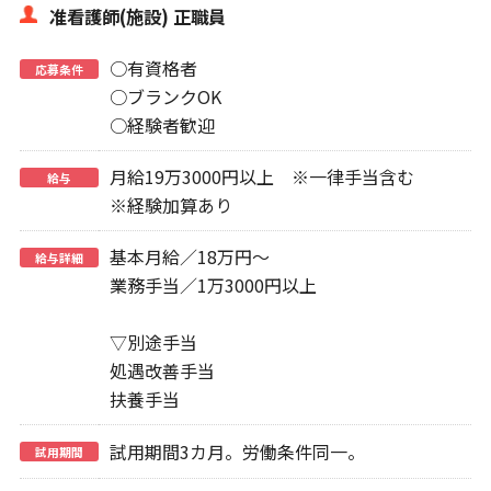
准看護師(施設) 正職員
○有資格者
応募条件
○ブランクOK
○経験者歓迎
月給19万3000円以上 ※一律手当含む
給与
※経験加算あり
基本月給／18万円～
給与詳細
業務手当／1万3000円以上
▽別途手当
処遇改善手当
扶養手当
試用期間3カ月。労働条件同一。
試用期間