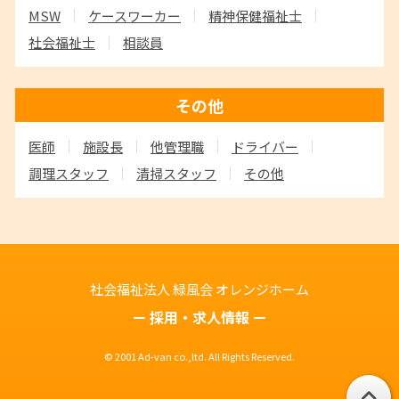
MSW
ケースワーカー
精神保健福祉士
社会福祉士
相談員
その他
医師
施設長
他管理職
ドライバー
調理スタッフ
清掃スタッフ
その他
社会福祉法人 緑風会
オレンジホーム
採用・求人情報
© 2001 Ad-van co.,ltd. All Rights Reserved.