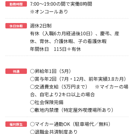
7:00～19:00の間で実働8時間
勤務時間
※オンコールあり
週休2日制
休日休暇
有休（入職6カ月経過後10日）、慶弔、産
休、育休、介護休暇、子の看護休暇
年間休日 115日＋有休
○昇給年1回（5月）
待遇
○賞与年2回（7月・12月、前年実績3.8カ月）
○交通費支給（5万円まで） ※マイカーの場
合、自宅より2キロ以上の場合
○社会保険完備
○敷地内禁煙（特定屋外喫煙場所あり）
○マイカー通勤OK（駐車場代／無料）
福利厚生
○退職金共済制度あり