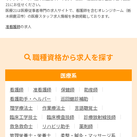
21にお任せください。
医療21は医療従事者専門の求人サイトで、看護師を含むオレンジホーム（栃
木県鹿沼市）の医療スタッフ求人情報を多数掲載しております。
准看護師
の求人
職種資格から求人を探す
医療系
看護師
准看護師
保健師
助産師
看護助手・ヘルパー
巡回健診補助
理学療法士
作業療法士
言語聴覚士
臨床工学技士
臨床検査技師
診療放射線技師
救急救命士
リハビリ助手
薬剤師
管理栄養士・栄養士
柔整・鍼灸・マッサージ系