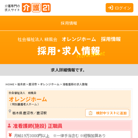
介護専門の
ログイン
求人サイト
採用情報
オレンジホーム 採用情報
社会福祉法人 緑風会
採用・求人情報
recruitment
求人詳細情報です。
HOME
>
栃木県
>
鹿沼市
>
オレンジホーム
>
准看護師の求人情報
社会福祉法人 緑風会
オレンジホーム
（ 特別養護老人ホーム ）
栃木県 鹿沼市／鹿沼駅
検討中リストに追加
准看護師(施設) 正職員
月給19万3000円以上 ※一律手当含む ※経験加算あり