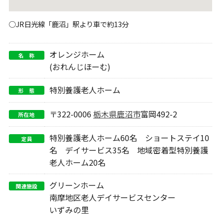
○JR日光線「鹿沼」駅より車で約13分
オレンジホーム
名 称
(おれんじほーむ)
特別養護老人ホーム
形 態
〒322-0006
栃木県
鹿沼市
富岡492-2
所在地
特別養護老人ホーム60名 ショートステイ10
定員
名 デイサービス35名 地域密着型特別養護
老人ホーム20名
グリーンホーム
関連施設
南摩地区老人デイサービスセンター
いずみの里