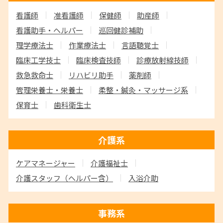
看護師
准看護師
保健師
助産師
看護助手・ヘルパー
巡回健診補助
理学療法士
作業療法士
言語聴覚士
臨床工学技士
臨床検査技師
診療放射線技師
救急救命士
リハビリ助手
薬剤師
管理栄養士・栄養士
柔整・鍼灸・マッサージ系
保育士
歯科衛生士
介護系
ケアマネージャー
介護福祉士
介護スタッフ
（ヘルパー含）
入浴介助
事務系