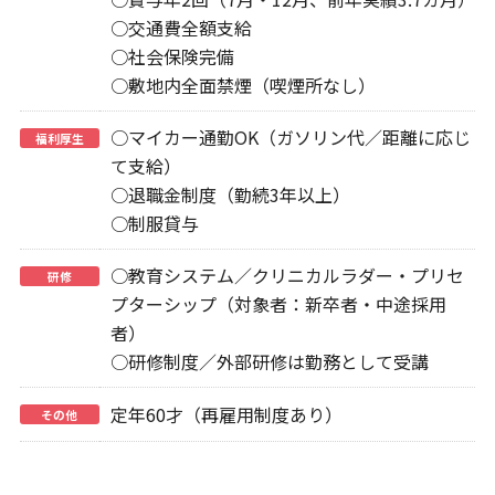
○交通費全額支給
○社会保険完備
○敷地内全面禁煙（喫煙所なし）
○マイカー通勤OK（ガソリン代／距離に応じ
福利厚生
て支給）
○退職金制度（勤続3年以上）
○制服貸与
○教育システム／クリニカルラダー・プリセ
研修
プターシップ（対象者：新卒者・中途採用
者）
○研修制度／外部研修は勤務として受講
定年60才（再雇用制度あり）
その他