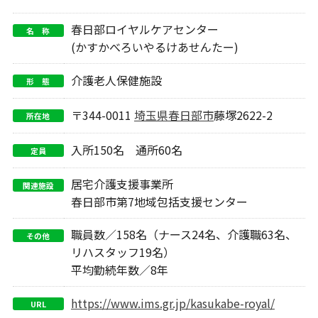
春日部ロイヤルケアセンター
名 称
(かすかべろいやるけあせんたー)
介護老人保健施設
形 態
〒344-0011
埼玉県
春日部市
藤塚2622-2
所在地
入所150名 通所60名
定員
居宅介護支援事業所
関連施設
春日部市第7地域包括支援センター
職員数／158名（ナース24名、介護職63名、
その他
リハスタッフ19名）
平均勤続年数／8年
https://www.ims.gr.jp/kasukabe-royal/
URL