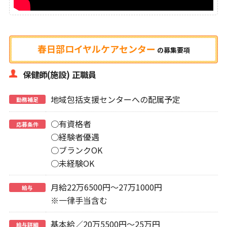
春日部ロイヤルケアセンター
の
募集要項
保健師(施設) 正職員
地域包括支援センターへの配属予定
勤務補足
○有資格者
応募条件
○経験者優遇
○ブランクOK
○未経験OK
月給22万6500円～27万1000円
給与
※一律手当含む
基本給／20万5500円～25万円
給与詳細