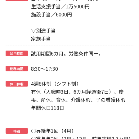
生活支援手当／1万5000円
施設手当／6000円
▽別途手当
家族手当
試用期間6カ月。労働条件同一。
試用期間
8:30～17:30
勤務時間
4週8休制（シフト制）
休日休暇
有休（入職時3日、6カ月経過後7日）、慶
弔、産休、育休、介護休暇、子の看護休暇
年間休日118日
○昇給年1回（4月）
待遇
○賞与年2回（7月・12月、前年実績3.7カ月）