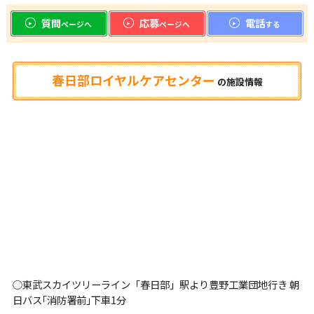
質問
応募
電話
ページへ
ページへ
する
春日部ロイヤルケアセンター
の
施設情報
○東武スカイツリーライン「春日部」駅より豊野工業団地行き 朝
日バス｢消防署前｣下車1分