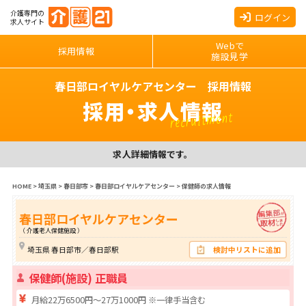
介護専門の
ログイン
求人サイト
Webで
採用情報
施設見学
春日部ロイヤルケアセンター 採用情報
採用・求人情報
recruitment
求人詳細情報です。
HOME
>
埼玉県
>
春日部市
>
春日部ロイヤルケアセンター
>
保健師の求人情報
春日部ロイヤルケアセンター
（ 介護老人保健施設 ）
埼玉県 春日部市／春日部駅
検討中リストに追加
保健師(施設) 正職員
月給22万6500円～27万1000円 ※一律手当含む