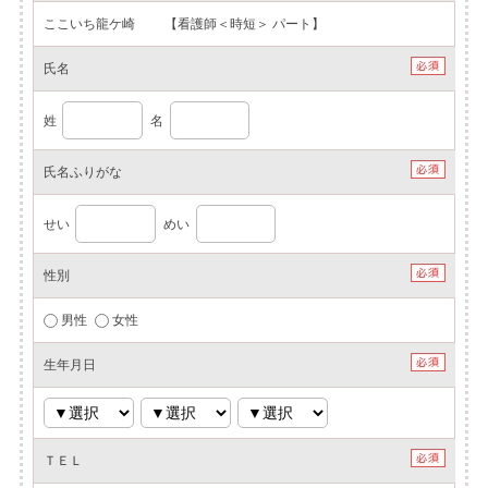
ここいち龍ケ崎 【看護師＜時短＞ パート】
氏名
姓
名
氏名ふりがな
せい
めい
性別
男性
女性
生年月日
ＴＥＬ