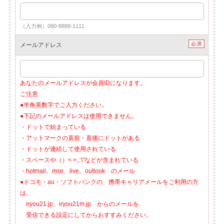
（入力例）090-8888-1111
メールアドレス
あなたのメールアドレスが会員IDになります。
ご注意
●半角英数字でご入力ください。
●下記のメールアドレスは使用できません。
・ドットで始まっている
・アットマークの直前・直後にドットがある
・ドットが連続して使用されている
・スペースや（）< >.;:\"などが含まれている
・hotmail、msn、live、outlook のメール
●ドコモ・au・ソフトバンクの、携帯キャリアメールをご利用の方
は、
iryou21.jp、iryou21m.jp からのメールを
受信できる設定にしてからおすすみください。