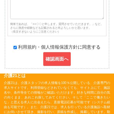
簡単であれば、「○○◇◇と申します。質問させていただきます。」など。
さらに熱意や経験なども記載されると尚よろしいかと思います。
（長文すぎないようにご注意ください）
利用規約・個人情報保護方針
に同意する
確認画面へ
介護21とは
介護21は、介護スタッフの求人情報を100％公開している、介護専門の
求人サイトです。利用登録などされていなくても、サイト上にて、施設
名や、条件等全ての情報がご確認いただけます。好きな時間に自分の気
の向くまま、あれこれ探してみてください。そして「ここで働きたい
な」と思える求人に出会えたら、直接電話応募が可能です（システム経
由も可能です）。また、介護21では、求人を行っている介護施設へ取材
にお伺いさせて頂き、撮影を行い、原稿を作成し、掲載しています。勤