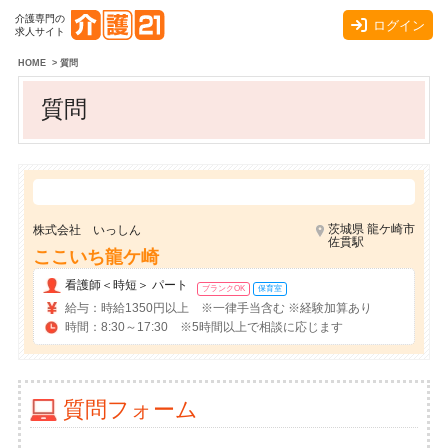
介護専門の
ログイン
求人サイト
HOME
>
質問
質問
茨城県 龍ケ崎市
株式会社 いっしん
佐貫駅
ここいち龍ケ崎
看護師＜時短＞ パート
ブランクOK
保育室
給与：時給1350円以上 ※一律手当含む ※経験加算あり
時間：8:30～17:30 ※5時間以上で相談に応じます
質問フォーム