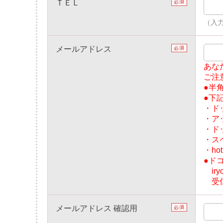
ＴＥＬ
（入力例
メールアドレス
あな
ご注
●半
●下
・ド
・ア
・ド
・スペ
・ho
●ド
iry
受信
メールアドレス 確認用