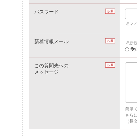
パスワード
※マ
新着情報メール
※新
受
この質問先への
メッセージ
簡単
さら
（長