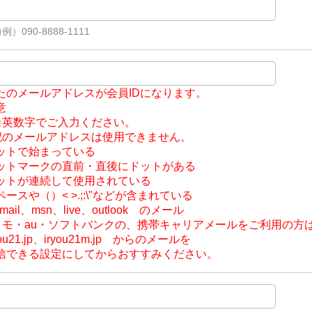
）090-8888-1111
たのメールアドレスが会員IDになります。
意
角英数字でご入力ください。
記のメールアドレスは使用できません。
ットで始まっている
ットマークの直前・直後にドットがある
ットが連続して使用されている
ースや（）< >.;:\"などが含まれている
tmail、msn、live、outlook のメール
コモ・au・ソフトバンクの、携帯キャリアメールをご利用の方
ou21.jp、iryou21m.jp からのメールを
できる設定にしてからおすすみください。