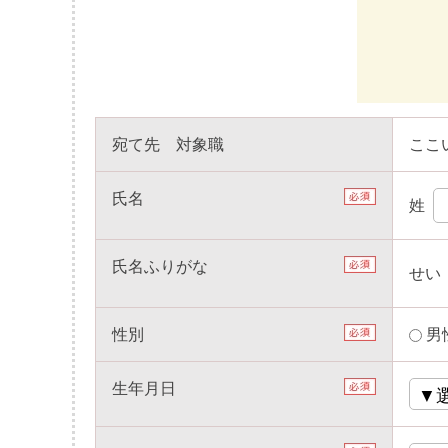
宛て先 対象職
ここ
氏名
姓
氏名ふりがな
せい
性別
男
生年月日