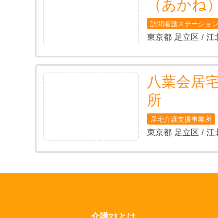
（あかね
訪問看護ステーショ
東京都 足立区 / 江
八葉会居
所
居宅介護支援事業所
東京都 足立区 / 江
介護21とは