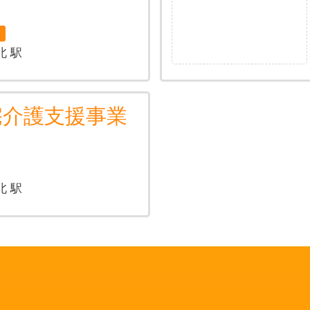
）
ン
北 駅
宅介護支援事業
北 駅