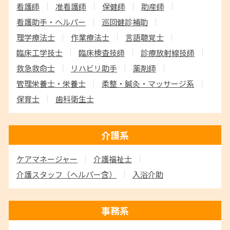
看護師
准看護師
保健師
助産師
看護助手・ヘルパー
巡回健診補助
理学療法士
作業療法士
言語聴覚士
臨床工学技士
臨床検査技師
診療放射線技師
救急救命士
リハビリ助手
薬剤師
管理栄養士・栄養士
柔整・鍼灸・マッサージ系
保育士
歯科衛生士
介護系
ケアマネージャー
介護福祉士
介護スタッフ
（ヘルパー含）
入浴介助
事務系