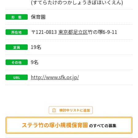
(すてらたけのつかしょうきぼほいくえん)
保育園
形 態
〒121-0813
東京都
足立区
竹の塚6-9-11
所在地
19名
定員
9名
その他
http://www.sfk.or.jp/
URL
検討中リストに追加
ステラ竹の塚小規模保育園
の
すべての募集