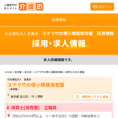
介護専門の
ログイン
求人サイト
採用情報
ステラ竹の塚小規模保育園 採用情報
社会福祉法人 星風会
採用・求人情報
recruitment
求人詳細情報です。
HOME
>
東京都
>
足立区
>
ステラ竹の塚小規模保育園
>
保育士の求人情報
社会福祉法人 星風会
ステラ竹の塚小規模保育園
（ 保育園 ）
東京都 足立区／竹ノ塚駅
検討中リストに追加
保育士(保育園) 正職員
月給20万6500円以上 ※一律手当含む ※経験・年齢加算あり