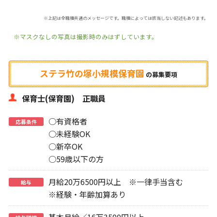
※上記は全職種共通のメッセージです。職種によっては該当しない記述もあります。
※マスクなしの写真は撮影時のみはずしています。
ステラ竹の塚小規模保育園
の
募集要項
保育士(保育園) 正職員
○有資格者
応募条件
○未経験OK
○新卒OK
○59歳以下の方
月給20万6500円以上 ※一律手当含む
給与
※経験・年齢加算あり