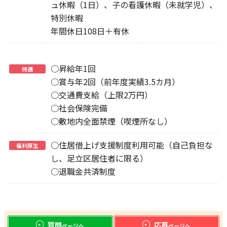
ュ休暇（1日）、子の看護休暇（未就学児）、
特別休暇
年間休日108日＋有休
○昇給年1回
待遇
○賞与年2回（前年度実績3.5カ月）
○交通費支給（上限2万円）
○社会保険完備
○敷地内全面禁煙（喫煙所なし）
○住居借上げ支援制度利用可能（自己負担な
福利厚生
し、足立区居住者に限る）
○退職金共済制度
質問
応募
ページへ
ページへ