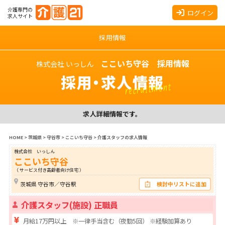
介護専門の
ログイン
求人サイト
採用情報
ここいち守谷 採用情報
株式会社 いっしん
採用・求人情報
recruitment
求人詳細情報です。
HOME
>
茨城県
>
守谷市
>
ここいち守谷
>
介護スタッフの求人情報
株式会社 いっしん
ここいち守谷
（ サービス付き高齢者向け住宅 ）
茨城県 守谷市／守谷駅
検討中リストに追加
介護スタッフ(施設) 正職員
月給17万円以上 ※一律手当含む（夜勤5回） ※経験加算あり