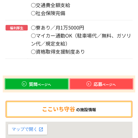
○交通費全額支給
○社会保険完備
○寮あり／月1万5000円
福利厚生
○マイカー通勤OK（駐車場代／無料、ガソリ
ン代／規定支給）
○資格取得支援制度あり
質問
応募
ページへ
ページへ
ここいち守谷
の
施設情報