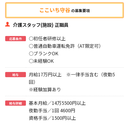
ここいち守谷
の
募集要項
介護スタッフ(施設) 正職員
○初任者研修以上
応募条件
○普通自動車運転免許（AT限定可）
○ブランクOK
○未経験OK
月給17万円以上 ※一律手当含む（夜勤5
給与
回）
※経験加算あり
基本月給／14万5500円以上
給与詳細
夜勤手当／1回 4600円
資格手当／1500円以上