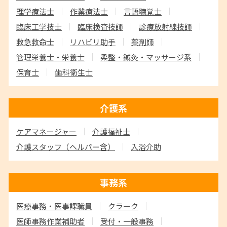
理学療法士
作業療法士
言語聴覚士
臨床工学技士
臨床検査技師
診療放射線技師
救急救命士
リハビリ助手
薬剤師
管理栄養士・栄養士
柔整・鍼灸・マッサージ系
保育士
歯科衛生士
介護系
ケアマネージャー
介護福祉士
介護スタッフ
（ヘルパー含）
入浴介助
事務系
医療事務・医事課職員
クラーク
医師事務作業補助者
受付・一般事務