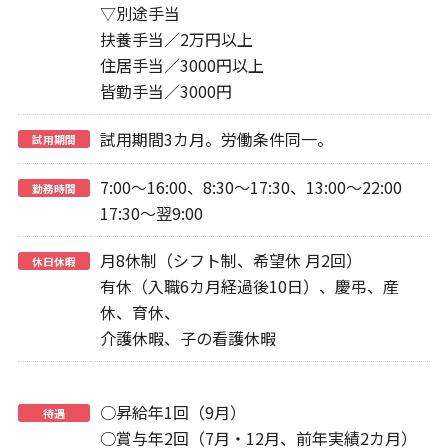
▽別途手当
扶養手当／2万円以上
住居手当／3000円以上
皆勤手当／3000円
試用期間3カ月。労働条件同一。
試用期間
7:00～16:00、8:30～17:30、13:00～22:00
勤務時間
17:30～翌9:00
月8休制（シフト制、希望休 月2回）
休日休暇
有休（入職6カ月経過後10日）、慶弔、産
休、育休、
介護休暇、子の看護休暇
○昇給年1回（9月）
待遇
○賞与年2回（7月・12月、前年実績2カ月）