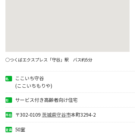
○つくばエクスプレス「守谷」駅 バス約5分
ここいち守谷
名
称
(ここいちもりや)
サービス付き高齢者向け住宅
形
態
〒302-0109
茨城県
守谷市
本町3294-2
所在
地
50室
定員