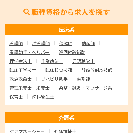
職種資格から求人を探す
医療系
看護師
准看護師
保健師
助産師
看護助手・ヘルパー
巡回健診補助
理学療法士
作業療法士
言語聴覚士
臨床工学技士
臨床検査技師
診療放射線技師
救急救命士
リハビリ助手
薬剤師
管理栄養士・栄養士
柔整・鍼灸・マッサージ系
保育士
歯科衛生士
介護系
ケアマネージャー
介護福祉士