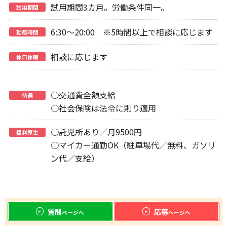
試用期間3カ月。労働条件同一。
試用期間
6:30～20:00 ※5時間以上で相談に応じます
勤務時間
相談に応じます
休日休暇
○交通費全額支給
待遇
○社会保険は法令に則り適用
○託児所あり／月9500円
福利厚生
○マイカー通勤OK（駐車場代／無料、ガソリ
ン代／支給）
質問
応募
ページへ
ページへ