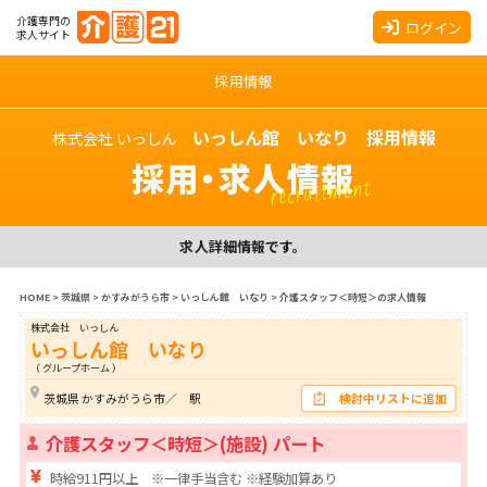
介護専門の
ログイン
求人サイト
採用情報
いっしん館 いなり 採用情報
株式会社 いっしん
採用・求人情報
recruitment
求人詳細情報です。
HOME
>
茨城県
>
かすみがうら市
>
いっしん館 いなり
>
介護スタッフ＜時短＞の求人情報
株式会社 いっしん
いっしん館 いなり
（ グループホーム ）
茨城県 かすみがうら市／ 駅
検討中リストに追加
介護スタッフ＜時短＞(施設) パート
時給911円以上 ※一律手当含む ※経験加算あり