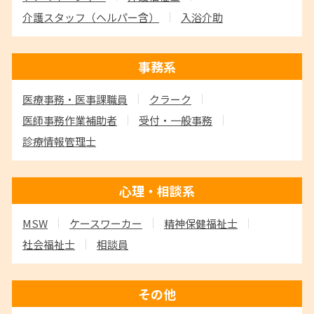
介護スタッフ
（ヘルパー含）
入浴介助
事務系
医療事務・医事課職員
クラーク
医師事務作業補助者
受付・一般事務
診療情報管理士
心理・相談系
MSW
ケースワーカー
精神保健福祉士
社会福祉士
相談員
その他