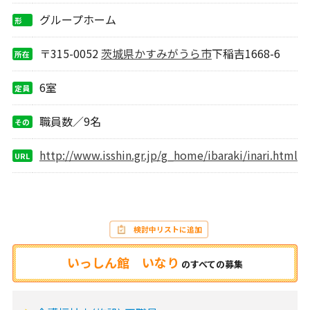
グループホーム
形
態
〒315-0052
茨城県
かすみがうら市
下稲吉1668-6
所在
地
6室
定員
職員数／9名
その
他
http://www.isshin.gr.jp/g_home/ibaraki/inari.html
URL
検討中リストに追加
いっしん館 いなり
の
すべての募集