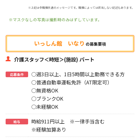
※上記は全職種共通のメッセージです。職種によっては該当しない記述もあります。
※マスクなしの写真は撮影時のみはずしています。
いっしん館 いなり
の
募集要項
介護スタッフ＜時短＞(施設) パート
○週3日以上、1日5時間以上勤務できる方
応募条件
○普通自動車運転免許（AT限定可）
○無資格OK
○ブランクOK
○未経験OK
時給911円以上 ※一律手当含む
給与
※経験加算あり