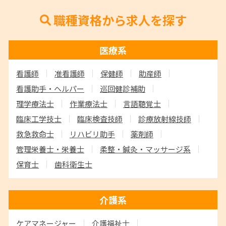
職種資格から求人を探す
医療系
看護師
准看護師
保健師
助産師
看護助手・ヘルパー
巡回健診補助
理学療法士
作業療法士
言語聴覚士
臨床工学技士
臨床検査技師
診療放射線技師
救急救命士
リハビリ助手
薬剤師
管理栄養士・栄養士
柔整・鍼灸・マッサージ系
保育士
歯科衛生士
介護系
ケアマネージャー
介護福祉士