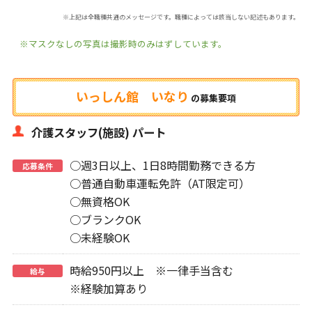
※上記は全職種共通のメッセージです。職種によっては該当しない記述もあります。
※マスクなしの写真は撮影時のみはずしています。
いっしん館 いなり
の
募集要項
介護スタッフ(施設) パート
○週3日以上、1日8時間勤務できる方
応募条件
○普通自動車運転免許（AT限定可）
○無資格OK
○ブランクOK
○未経験OK
時給950円以上 ※一律手当含む
給与
※経験加算あり