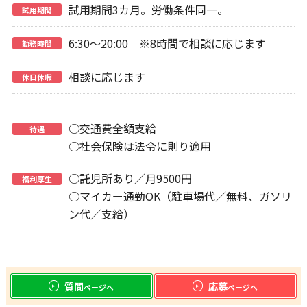
試用期間3カ月。労働条件同一。
試用期間
6:30～20:00 ※8時間で相談に応じます
勤務時間
相談に応じます
休日休暇
○交通費全額支給
待遇
○社会保険は法令に則り適用
○託児所あり／月9500円
福利厚生
○マイカー通勤OK（駐車場代／無料、ガソリ
ン代／支給）
質問
応募
ページへ
ページへ