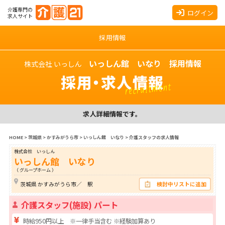
介護専門の
ログイン
求人サイト
採用情報
いっしん館 いなり 採用情報
株式会社 いっしん
採用・求人情報
recruitment
求人詳細情報です。
HOME
>
茨城県
>
かすみがうら市
>
いっしん館 いなり
>
介護スタッフの求人情報
株式会社 いっしん
いっしん館 いなり
（ グループホーム ）
茨城県 かすみがうら市／ 駅
検討中リストに追加
介護スタッフ(施設) パート
時給950円以上 ※一律手当含む ※経験加算あり