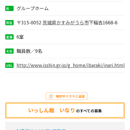
グループホーム
形
態
〒315-0052
茨城県
かすみがうら市
下稲吉1668-6
所在
地
6室
定員
職員数／9名
その
他
http://www.isshin.gr.jp/g_home/ibaraki/inari.html
URL
検討中リストに追加
いっしん館 いなり
の
すべての募集