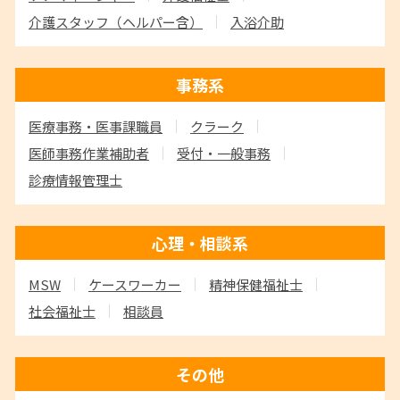
介護スタッフ
（ヘルパー含）
入浴介助
事務系
医療事務・医事課職員
クラーク
医師事務作業補助者
受付・一般事務
診療情報管理士
心理・相談系
MSW
ケースワーカー
精神保健福祉士
社会福祉士
相談員
その他