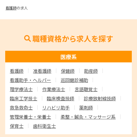
看護師
の求人
職種資格から求人を探す
医療系
看護師
准看護師
保健師
助産師
看護助手・ヘルパー
巡回健診補助
理学療法士
作業療法士
言語聴覚士
臨床工学技士
臨床検査技師
診療放射線技師
救急救命士
リハビリ助手
薬剤師
管理栄養士・栄養士
柔整・鍼灸・マッサージ系
保育士
歯科衛生士