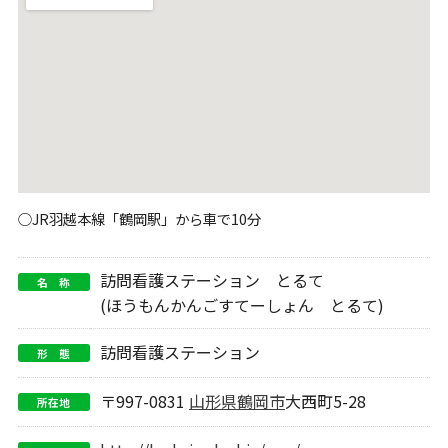
○JR羽越本線「鶴岡駅」から車で10分
訪問看護ステーション とるて
名 称
(ほうもんかんごすてーしょん とるて)
訪問看護ステーション
形 態
〒997-0831
山形県
鶴岡市
大西町5-28
所在地