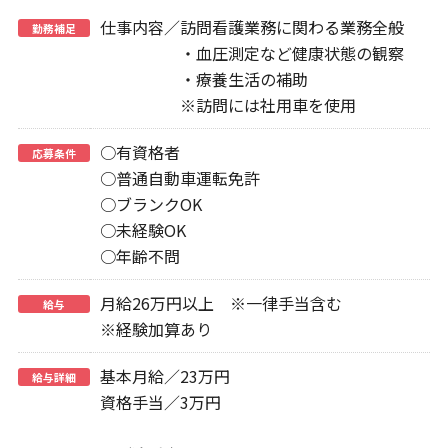
仕事内容／訪問看護業務に関わる業務全般
勤務補足
・血圧測定など健康状態の観察
・療養生活の補助
※訪問には社用車を使用
○有資格者
応募条件
○普通自動車運転免許
○ブランクOK
○未経験OK
○年齢不問
月給26万円以上 ※一律手当含む
給与
※経験加算あり
基本月給／23万円
給与詳細
資格手当／3万円