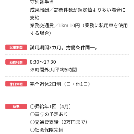
▽別途手当
成果報酬／訪問件数が規定値より多い場合に
支給
業務交通費／1km 10円（業務に私用車を使用
する場合）
試用期間3カ月。労働条件同一。
試用期間
8:30～17:30
勤務時間
※時間外:月平均5時間
完全週休2日制（日・他1日）
休日休暇
○昇給年1回（4月）
待遇
○賞与の予定あり
○交通費支給（2万円まで）
○社会保険完備