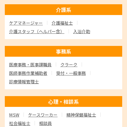
介護系
ケアマネージャー
介護福祉士
介護スタッフ
（ヘルパー含）
入浴介助
事務系
医療事務・医事課職員
クラーク
医師事務作業補助者
受付・一般事務
診療情報管理士
心理・相談系
MSW
ケースワーカー
精神保健福祉士
社会福祉士
相談員