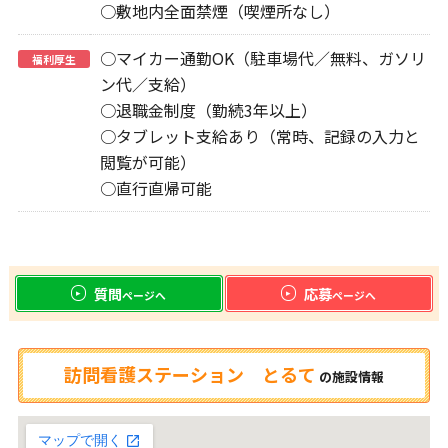
○敷地内全面禁煙（喫煙所なし）
○マイカー通勤OK（駐車場代／無料、ガソリ
福利厚生
ン代／支給）
○退職金制度（勤続3年以上）
○タブレット支給あり（常時、記録の入力と
閲覧が可能）
○直行直帰可能
質問
応募
ページへ
ページへ
訪問看護ステーション とるて
の
施設情報