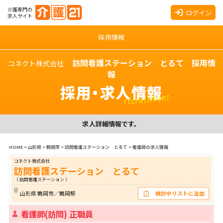
介護専門の
ログイン
求人サイト
採用情報
訪問看護ステーション とるて 採用情
コネクト株式会社
報
採用・求人情報
recruitment
求人詳細情報です。
HOME
>
山形県
>
鶴岡市
>
訪問看護ステーション とるて
>
看護師の求人情報
コネクト株式会社
訪問看護ステーション とるて
（ 訪問看護ステーション ）
山形県 鶴岡市／鶴岡駅
検討中リストに追加
看護師(訪問) 正職員