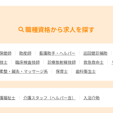
職種資格から求人を探す
保健師
助産師
看護助手・ヘルパー
巡回健診補助
技士
臨床検査技師
診療放射線技師
救急救命士
柔整・鍼灸・マッサージ系
保育士
歯科衛生士
護福祉士
介護スタッフ
（ヘルパー含）
入浴介助