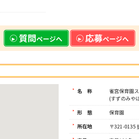
質問
応募
ページへ
ページへ
名 称
雀宮保育園ス
(すずのみや
形 態
保育園
所在地
〒321-0135