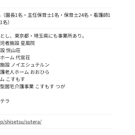
名（園長1名・主任保育士1名・保育士24名・看護師1
1名）
とし、東京都・埼玉県にも事業所あり。
児者施設 星風院
設 悦山荘
ホーム 代官荘
施設 ノイエシュテルン
護老人ホーム おおひら
ム こすもす
型居宅介護事業 こすもす つが
テラ
.jp/shisetsu/sutera/