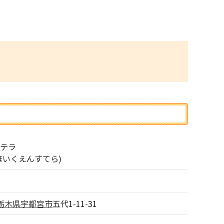
テラ
ほいくえんすてら)
栃木県
宇都宮市
五代1-11-31