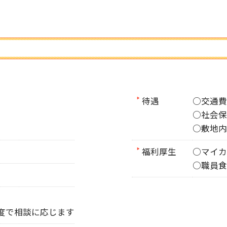
待遇
○交通費
○社会保
○敷地内
福利厚生
○マイカ
○職員食
間程度で相談に応じます