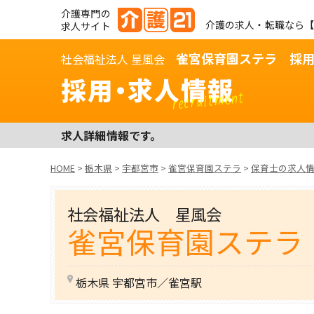
介護専門の
介護の求人・転職なら【
求人サイト
雀宮保育園ステラ 採
社会福祉法人 星風会
採用・求人情報
recruitment
求人詳細情報です。
HOME
>
栃木県
>
宇都宮市
>
雀宮保育園ステラ
>
保育士の求人
社会福祉法人 星風会
雀宮保育園ステラ
栃木県 宇都宮市／雀宮駅